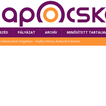
SZÉD
PÁLYÁZAT
ARCHÍV
MINŐSÍTETT TARTALM
 Művészetek Völgyében – Gryllus Vilmos, Rutkai Bori Banda,
TÚRA
 a látogatókat az idei Művészetek Völgye
CSALÁD
i Bori Bandájának az új lemeze – interjú Rutkai Borival – koncert az
A
klós író, költő idén a Művészetek Völgyében is fellép
KÖNYV
tt: lezárult Sorell illusztrációs pályázata
CSALÁD