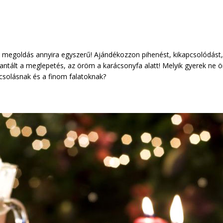
 megoldás annyira egyszerű! Ajándékozzon pihenést, kikapcsolódást, 
antált a meglepetés, az öröm a karácsonyfa alatt! Melyik gyerek ne 
csolásnak és a finom falatoknak?