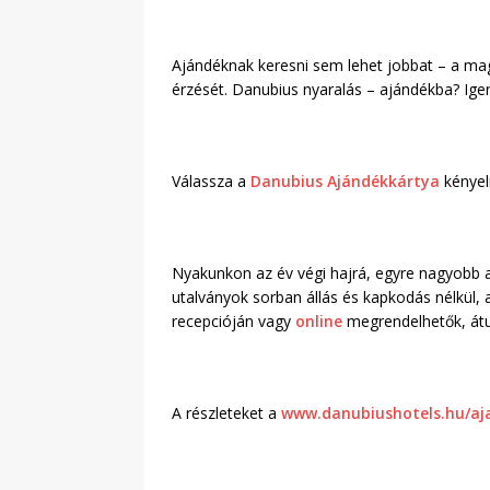
Ajándéknak keresni sem lehet jobbat – a magu
érzését. Danubius nyaralás – ajándékba? Ige
Válassza a
Danubius Ajándékkártya
kényel
Nyakunkon az év végi hajrá, egyre nagyobb 
utalványok sorban állás és kapkodás nélkül
recepcióján vagy
online
megrendelhetők, átut
A részleteket a
www.danubiushotels.hu/aj