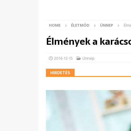
HOME
ÉLETMÓD
ÜNNEP
Élm
Élmények a karácso
2016-12-15
Ünnep
HIRDETÉS