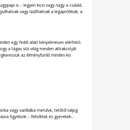
gypapi is – legyen kicsi vagy nagy a család,
gyulhatnak vagy lazíthatnak a legapróbbak, a
inden egy fedél alatt kényelmesen elérhető.
gy a tágas vízi világ minden attrakcióját
megkeressük az élményfürdő minden kis
rba vagy vaníliába merülve, tetőtől talpig
sra figyelünk – felnőttek és gyerekek…