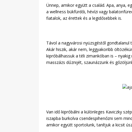
Ünnep, amikor együtt a család. Apa, anya, eg
a wellness bükfürdői, hévízi vagy balatonfür
fiatalok, az érettek és a legidősebbek is.
Távol a nagyvárosi nyüzsgéstől gondtalanul t
Akár hiszik, akár nem, leggyakoribb öltözékü
kipróbálhassuk a téli zimankóban is – nyak
masszázs dűznijét, szaunázzunk és gőzöljün
Van idő kipróbálni a különleges Kaviczky szép
iszapba burkolva csendespihenőzni sem mind
amikor együtt sportolunk, tanítjuk a kicsit ú