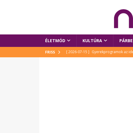
ÉLETMÓD
KULTÚRA
PÁRBE
[ 2026-07-15 ]
Gyerekprogramok az idei
FRISS
Szalóki Ági és még sokan mások
KUL
[ 2026-07-15 ]
Megújult köztérrel várja
[ 2026-07-15 ]
Pihitér – megjelent Rutka
idei Művészetek Völgyében
KULTÚR
[ 2026-06-29 ]
Apa kezdődik – Véssey Mi
[ 2026-08-03 ]
Új magyar mesehős születe