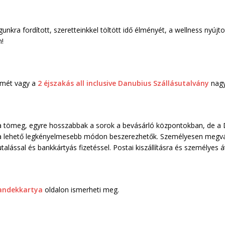
nkra fordított, szeretteinkkel töltött idő élményét, a wellness nyújt
n!
mét vagy a
2 éjszakás all inclusive Danubius Szállásutalvány
nagy
a tömeg, egyre hosszabbak a sorok a bevásárló központokban, de a 
, a lehető legkényelmesebb módon beszerezhetők. Személyesen megvás
alással és bankkártyás fizetéssel. Postai kiszállításra és személyes á
andekkartya
oldalon ismerheti meg.