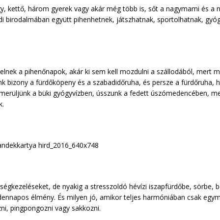
y, kettő, három gyerek vagy akár még több is, sőt a nagymami és a na
edi birodalmában együtt pihenhetnek, játszhatnak, sportolhatnak, gyó
elnek a pihenőnapok, akár ki sem kell mozdulni a szállodából, mert m
nk bizony a fürdőköpeny és a szabadidőruha, és persze a fürdőruha, ho
ig merüljünk a büki gyógyvízben, ússzunk a fedett úszómedencében, 
k.
ségkezeléseket, de nyakig a stresszoldó hévízi iszapfürdőbe, sörbe, bo
ennapos élmény. És milyen jó, amikor teljes harmóniában csak egymá
szni, pingpongozni vagy sakkozni.