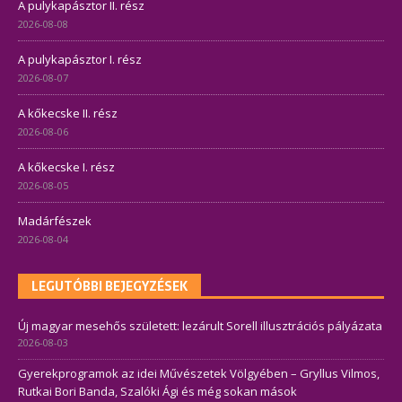
A pulykapásztor II. rész
2026-08-08
A pulykapásztor I. rész
2026-08-07
A kőkecske II. rész
2026-08-06
A kőkecske I. rész
2026-08-05
Madárfészek
2026-08-04
LEGUTÓBBI BEJEGYZÉSEK
Új magyar mesehős született: lezárult Sorell illusztrációs pályázata
2026-08-03
Gyerekprogramok az idei Művészetek Völgyében – Gryllus Vilmos,
Rutkai Bori Banda, Szalóki Ági és még sokan mások