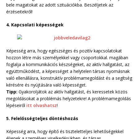
bele magatokat az adott szituációkba. Beszéljetek az
érzéseitekről!
4. Kapcsolati képességek
Képesség arra, hogy egészséges és pozitív kapcsolatokat
hozzon létre más személyekkel vagy csoportokkal. magában
foglalja a kommunikációs készségeket, az aktív hallgatást, az
együttműködést, a képességet a helytelen társas nyomásnak
való ellenállásra, konstruktív problémamegoldást és a segítség
kérésére és nyújtására való képességet.
Tipp:
Gyakoroljátok az aktív hallgatást, és keressetek közös
megoldásokat a problémás helyzetekre! A problémamegoldás
lépéseiről
itt olvashatsz
!
5. Felelősségteljes döntéshozás
Képesség arra, hogy építő és tiszteletteljes lehetőségekkel
éljenek a személyes viselkedésükben, és társas