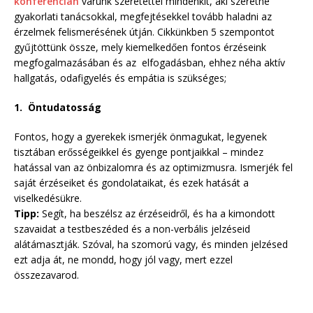
konferencián
várunk szeretettel mindenkit, aki szeretne
gyakorlati tanácsokkal, megfejtésekkel tovább haladni az
érzelmek felismerésének útján. Cikkünkben 5 szempontot
gyűjtöttünk össze, mely kiemelkedően fontos érzéseink
megfogalmazásában és az elfogadásban, ehhez néha aktív
hallgatás, odafigyelés és empátia is szükséges;
1. Öntudatosság
Fontos, hogy a gyerekek ismerjék önmagukat, legyenek
tisztában erősségeikkel és gyenge pontjaikkal – mindez
hatással van az önbizalomra és az optimizmusra. Ismerjék fel
saját érzéseiket és gondolataikat, és ezek hatását a
viselkedésükre.
Tipp:
Segít, ha beszélsz az érzéseidről, és ha a kimondott
szavaidat a testbeszéded és a non-verbális jelzéseid
alátámasztják. Szóval, ha szomorú vagy, és minden jelzésed
ezt adja át, ne mondd, hogy jól vagy, mert ezzel
összezavarod.