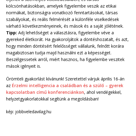
kölcsönhatásokban, amelyek figyelembe veszik az etikai
normákat, biztonságra vonatkozó fenntartásokat, társas
szabályokat, és reális felmérését a különféle viselkedések
várható következményeinek, és mások és a saját jólétének.
Tipp:
Adj lehetőséget a választásra, figyelembe véve a
gyereked életkorát. Ha gyakoroljátok a döntéshozatalt, és azt,
hogy minden döntésért felelősséget vállalunk, felnőtt korára
magabiztosan tudja majd használni ezt a képességet.
Beszélgessetek arról, miért hasznos, ha figyelembe veszitek
mások igényeit is.
Örömteli gyakorlást kívánunk! Szeretettel várjuk április 16-án
az
Érzelmi intelligencia a családban és a szülő – gyerek
kapcsolatban című konferenciánkon
, ahol vendégekkel,
helyzetgyakorlatokkal segítünk a megoldásban!
kép: jobbveledavilag.hu