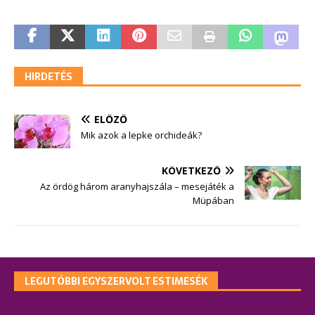
HIRDETÉS
ELŐZŐ
Mik azok a lepke orchideák?
KÖVETKEZŐ
Az ördög három aranyhajszála – mesejáték a
Müpában
LEGUTÓBBI EGYSZERVOLT ESTIMESÉK