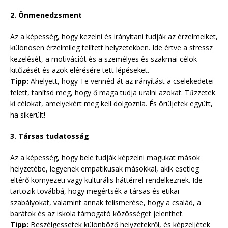
2. Önmenedzsment
Az a képesség, hogy kezelni és irányítani tudják az érzelmeiket,
különösen érzelmileg telített helyzetekben. Ide értve a stressz
kezelését, a motivációt és a személyes és szakmai célok
kitűzését és azok elérésére tett lépéseket.
Tipp:
Ahelyett, hogy Te vennéd át az irányítást a cselekedetei
felett, tanítsd meg, hogy ő maga tudja uralni azokat. Tűzzetek
ki célokat, amelyekért meg kell dolgoznia. És örüljetek együtt,
ha sikerült!
3. Társas tudatosság
Az a képesség, hogy bele tudják képzelni magukat mások
helyzetébe, legyenek empatikusak másokkal, akik esetleg
eltérő környezeti vagy kulturális háttérrel rendelkeznek. Ide
tartozik továbbá, hogy megértsék a társas és etikai
szabályokat, valamint annak felismerése, hogy a család, a
barátok és az iskola támogató közösséget jelenthet.
Tipp:
Beszélgessetek különböző helyzetekről, és képzeljétek