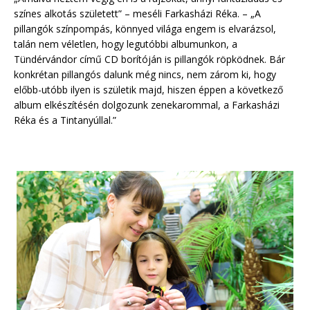
színes alkotás született” – meséli Farkasházi Réka. – „A
pillangók színpompás, könnyed világa engem is elvarázsol,
talán nem véletlen, hogy legutóbbi albumunkon, a
Tündérvándor című CD borítóján is pillangók röpködnek. Bár
konkrétan pillangós dalunk még nincs, nem zárom ki, hogy
előbb-utóbb ilyen is születik majd, hiszen éppen a következő
album elkészítésén dolgozunk zenekarommal, a Farkasházi
Réka és a Tintanyúllal.”