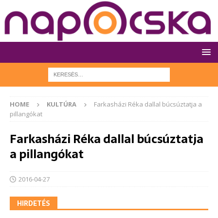
HOME
KULTÚRA
Farkasházi Réka dallal búcsúztatja a
pillangókat
Farkasházi Réka dallal búcsúztatja
a pillangókat
2016-04-27
HIRDETÉS