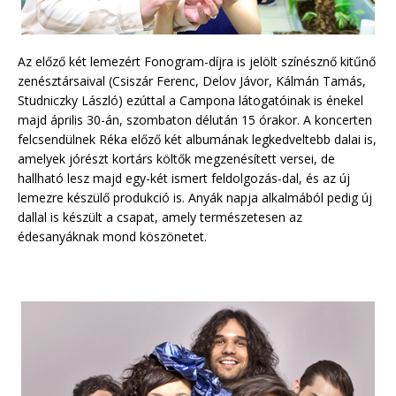
Az előző két lemezért Fonogram-díjra is jelölt színésznő kitűnő
zenésztársaival (Csiszár Ferenc, Delov Jávor, Kálmán Tamás,
Studniczky László) ezúttal a Campona látogatóinak is énekel
majd április 30-án, szombaton délután 15 órakor. A koncerten
felcsendülnek Réka előző két albumának legkedveltebb dalai is,
amelyek jórészt kortárs költők megzenésített versei, de
hallható lesz majd egy-két ismert feldolgozás-dal, és az új
lemezre készülő produkció is. Anyák napja alkalmából pedig új
dallal is készült a csapat, amely természetesen az
édesanyáknak mond köszönetet.