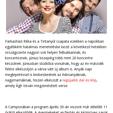
Farkasházi Réka és a Tintanyúl csapata ezekben a napokban
egyébként hatalmas menetelésbe kezd: a következő hetekben
országszerte nagyon sok helyen felbukkannak, és
koncerteznek, június közepéig több mint 20 koncertre
készülnek. Júniusban stúdióba vonulnak, hogy az év második
felére elkészüljön a várva várt új album is. Anyák napi
meglepetéssel is kedveskednek az édesanyáknak,
nagymamáknak, hiszen elkészült a
legújabb dal és klip
,
amely Ágh István megzenésített verse:
A Camponában a program április 30-án viszont már délelőtt 11
órától elkezdődik. A gyermekeket arcfestés és kézműves sarok