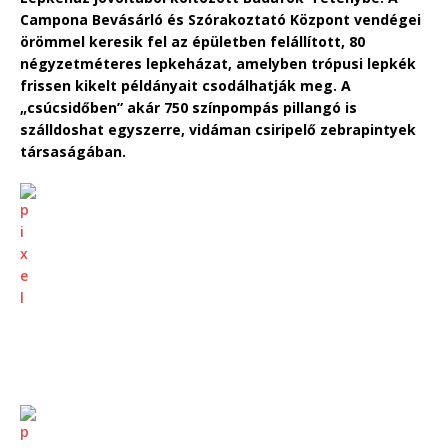
Campona Bevásárló és Szórakoztató Központ vendégei
örömmel keresik fel az épületben felállított, 80
négyzetméteres lepkeházat, amelyben trópusi lepkék
frissen kikelt példányait csodálhatják meg. A
„csúcsidőben” akár 750 színpompás pillangó is
szálldoshat egyszerre, vidáman csiripelő zebrapintyek
társaságában.