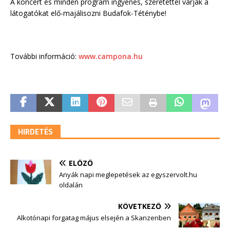
A koncert és minden program ingyenes, szeretettel várják a
látogatókat elő-majálisozni Budafok-Téténybe!
További információ:
www.campona.hu
HIRDETÉS
ELŐZŐ
Anyák napi meglepetések az egyszervolt.hu
oldalán
KÖVETKEZŐ
Alkotónapi forgatag május elsején a Skanzenben