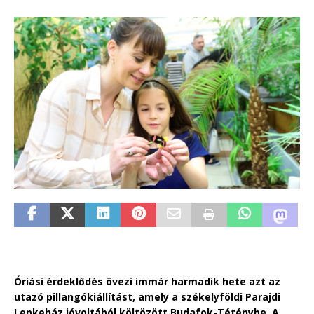
Óriási érdeklődés övezi immár harmadik hete azt az
utazó pillangókiállítást, amely a székelyföldi Parajdi
Lepkeház jóvoltából költözött Budafok-Téténybe. A