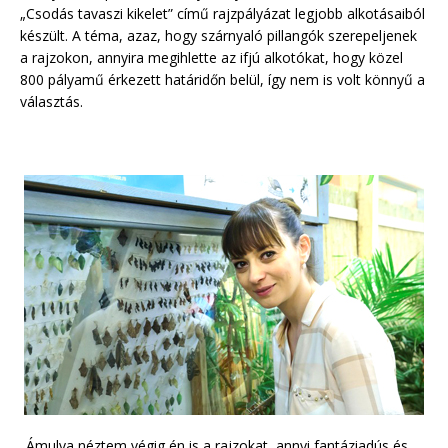
„Csodás tavaszi kikelet” című rajzpályázat legjobb alkotásaiból
készült. A téma, azaz, hogy szárnyaló pillangók szerepeljenek
a rajzokon, annyira megihlette az ifjú alkotókat, hogy közel
800 pályamű érkezett határidőn belül, így nem is volt könnyű a
választás.
„Ámulva néztem végig én is a rajzokat, annyi fantáziadús és