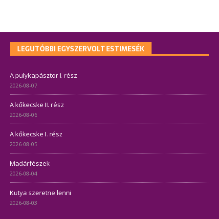
LEGUTÓBBI EGYSZERVOLT ESTIMESÉK
A pulykapásztor I. rész
2026-08-07
A kőkecske II. rész
2026-08-06
A kőkecske I. rész
2026-08-05
Madárfészek
2026-08-04
Kutya szeretne lenni
2026-08-03