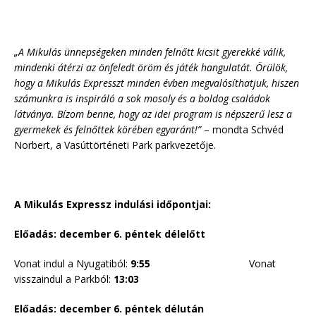
„A Mikulás ünnepségeken minden felnőtt kicsit gyerekké válik,
mindenki átérzi az önfeledt öröm és játék hangulatát. Örülök,
hogy a Mikulás Expresszt minden évben megvalósíthatjuk, hiszen
számunkra is inspiráló a sok mosoly és a boldog családok
látványa. Bízom benne, hogy az idei program is népszerű lesz a
gyermekek és felnőttek körében egyaránt!”
– mondta Schvéd
Norbert, a Vasúttörténeti Park parkvezetője.
A Mikulás Expressz indulási időpontjai:
Előadás: december 6
. péntek délelőtt
Vonat indul a Nyugatiból:
9:55
Vonat
visszaindul a Parkból:
13:03
Előadás: december 6
. péntek délután