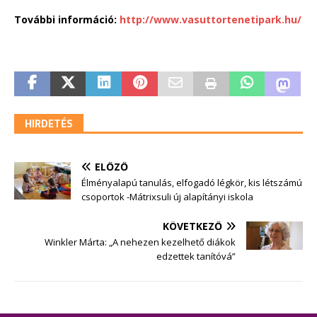
További információ:
http://www.vasuttortenetipark.hu/
HIRDETÉS
ELŐZŐ
Élményalapú tanulás, elfogadó légkör, kis létszámú
csoportok -Mátrixsuli új alapítányi iskola
KÖVETKEZŐ
Winkler Márta: „A nehezen kezelhető diákok
edzettek tanítóvá”