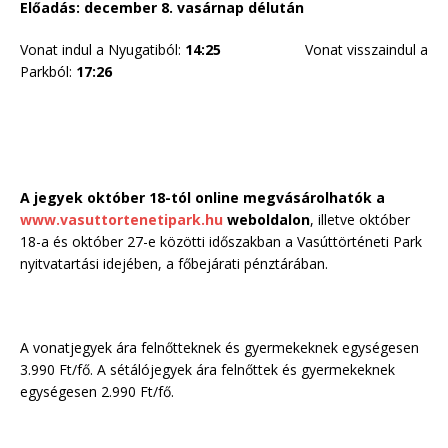
Előadás: december 8
. vasárnap délután
Vonat indul a Nyugatiból:
14:25
Vonat visszaindul a
Parkból:
17:26
A jegyek október 18-tól online megvásárolhatók a
www.vasuttortenetipark.hu
weboldalon
, illetve október
18-a és október 27-e közötti időszakban a Vasúttörténeti Park
nyitvatartási idejében, a főbejárati pénztárában.
A vonatjegyek ára felnőtteknek és gyermekeknek egységesen
3.990 Ft/fő. A sétálójegyek ára felnőttek és gyermekeknek
egységesen 2.990 Ft/fő.