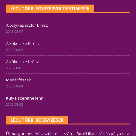
LEGUTÓBBI EGYSZERVOLT ESTIMESÉK
A pulykapásztor I. rész
2026-08-07
A kőkecske II. rész
2026-08-06
A kőkecske I. rész
2026-08-05
Madárfészek
2026-08-04
Kutya szeretne lenni
2026-08-03
LEGUTÓBBI BEJEGYZÉSEK
Új magyar mesehős született: lezárult Sorell illusztrációs pályázata