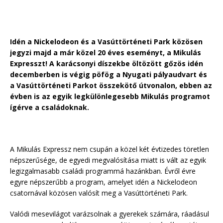
Idén a Nickelodeon és a Vasúttörténeti Park közösen
jegyzi majd a már közel 20 éves eseményt, a Mikulás
Expresszt! A karácsonyi díszekbe öltözött gőzös idén
decemberben is végig pöfög a Nyugati pályaudvart és
a Vasúttörténeti Parkot összekötő útvonalon, ebben az
évben is az egyik legkülönlegesebb Mikulás programot
ígérve a családoknak.
A Mikulás Expressz nem csupán a közel két évtizedes töretlen
népszerűsége, de egyedi megvalósítása miatt is vált az egyik
legizgalmasabb családi programmá hazánkban. Évről évre
egyre népszerűbb a program, amelyet idén a Nickelodeon
csatornával közösen valósít meg a Vasúttörténeti Park.
Valódi mesevilágot varázsolnak a gyerekek számára, ráadásul