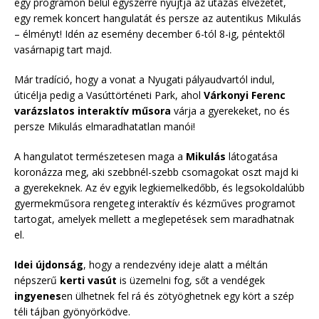
egy programon belül egyszerre nyújtja az utazás élvezetét,
egy remek koncert hangulatát és persze az autentikus Mikulás
– élményt! Idén az esemény december 6-tól 8-ig, péntektől
vasárnapig tart majd.
Már tradíció, hogy a vonat a Nyugati pályaudvartól indul,
úticélja pedig a Vasúttörténeti Park, ahol
Várkonyi Ferenc
varázslatos interaktív műsora
várja a gyerekeket, no és
persze Mikulás elmaradhatatlan manói!
A hangulatot természetesen maga a
Mikulás
látogatása
koronázza meg, aki szebbnél-szebb csomagokat oszt majd ki
a gyerekeknek. Az év egyik legkiemelkedőbb, és legsokoldalúbb
gyermekműsora rengeteg interaktív és kézműves programot
tartogat, amelyek mellett a meglepetések sem maradhatnak
el.
Idei újdonság
, hogy a rendezvény ideje alatt a méltán
népszerű
kerti vasút
is üzemelni fog, sőt a vendégek
ingyenes
en ülhetnek fel rá és zötyöghetnek egy kört a szép
téli tájban gyönyörködve.