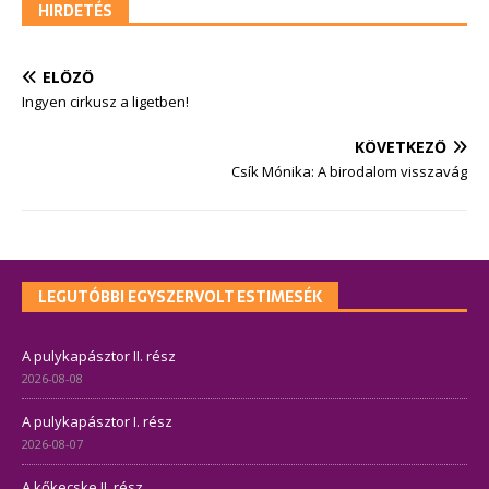
HIRDETÉS
ELŐZŐ
Ingyen cirkusz a ligetben!
KÖVETKEZŐ
Csík Mónika: A birodalom visszavág
LEGUTÓBBI EGYSZERVOLT ESTIMESÉK
A pulykapásztor II. rész
2026-08-08
A pulykapásztor I. rész
2026-08-07
A kőkecske II. rész