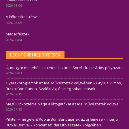
2026-08-06
A kőkecske I. rész
2026-08-05
Madárfészek
2026-08-04
LEGUTÓBBI BEJEGYZÉSEK
Új magyar mesehős született: lezárult Sorell illusztrációs pályázata
2026-08-03
Gyerekprogramok az idei Művészetek Völgyében – Gryllus Vilmos,
Rutkai Bori Banda, Szalóki Ági és még sokan mások
2026-07-15
Megújult köztérrel várja a látogatókat az idei Művészetek Völgye
2026-07-15
Pihitér – megjelent Rutkai Bori Bandájának az új lemeze – interjú
Rutkai Borival – koncert az idei Művészetek Völgyében