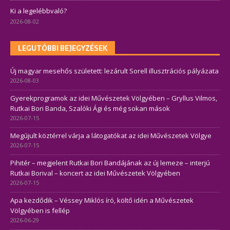
Ki a legelébbvaló?
2026-08-02
LEGUTÓBBI BEJEGYZÉSEK
Új magyar mesehős született: lezárult Sorell illusztrációs pályázata
2026-08-03
Gyerekprogramok az idei Művészetek Völgyében – Gryllus Vilmos,
Rutkai Bori Banda, Szalóki Ági és még sokan mások
2026-07-15
Megújult köztérrel várja a látogatókat az idei Művészetek Völgye
2026-07-15
Pihitér – megjelent Rutkai Bori Bandájának az új lemeze – interjú
Rutkai Borival – koncert az idei Művészetek Völgyében
2026-07-15
Apa kezdődik – Véssey Miklós író, költő idén a Művészetek
Völgyében is fellép
2026-06-29