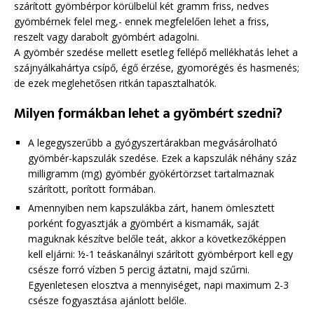
szárított gyömbérpor körülbelül két gramm friss, nedves
gyömbérnek felel meg,- ennek megfelelően lehet a friss,
reszelt vagy darabolt gyömbért adagolni.
A gyömbér szedése mellett esetleg fellépő mellékhatás lehet a
szájnyálkahártya csípő, égő érzése, gyomorégés és hasmenés;
de ezek meglehetősen ritkán tapasztalhatók.
Milyen formákban lehet a gyömbért szedni?
A legegyszerűbb a gyógyszertárakban megvásárolható
gyömbér-kapszulák szedése. Ezek a kapszulák néhány száz
milligramm (mg) gyömbér gyökértörzset tartalmaznak
szárított, porított formában.
Amennyiben nem kapszulákba zárt, hanem ömlesztett
porként fogyasztják a gyömbért a kismamák, saját
maguknak készítve belőle teát, akkor a következőképpen
kell eljárni: ½-1 teáskanálnyi szárított gyömbérport kell egy
csésze forró vízben 5 percig áztatni, majd szűrni.
Egyenletesen elosztva a mennyiséget, napi maximum 2-3
csésze fogyasztása ajánlott belőle.