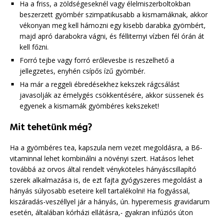
Ha a friss, a zöldségeseknél vagy élelmiszerboltokban
beszerzett gyömbér szimpatikusabb a kismamáknak, akkor
vékonyan meg kell hámozni egy kisebb darabka gyömbért,
majd apró darabokra vágni, és félliternyi vízben fél órán át
kell főzni.
Forró tejbe vagy forró erőlevesbe is reszelhető a
jellegzetes, enyhén csípős ízű gyömbér.
Ha már a reggeli ébredésekhez kekszek rágcsálást
javasolják az émelygés csökkentésére, akkor süssenek és
egyenek a kismamák gyömbéres kekszeket!
Mit tehetünk még?
Ha a gyömbéres tea, kapszula nem vezet megoldásra, a B6-
vitaminnal lehet kombinálni a növényi szert. Hatásos lehet
továbbá az orvos által rendelt vényköteles hányáscsillapító
szerek alkalmazása is, de ezt fajta gyógyszeres megoldást a
hányás súlyosabb eseteire kell tartalékolni! Ha fogyással,
kiszáradás-veszéllyel jár a hányás, ún. hyperemesis gravidarum
esetén, általában kórházi ellátásra,- gyakran infúziós úton