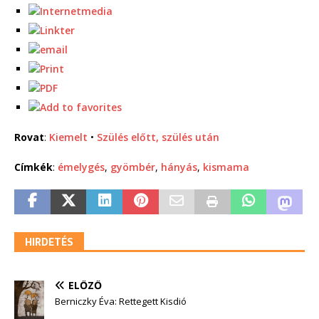
Rovat
:
Kiemelt
•
Szülés előtt, szülés után
Címkék
:
émelygés
,
gyömbér
,
hányás
,
kismama
HIRDETÉS
ELŐZŐ
Berniczky Éva: Rettegett Kisdió