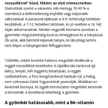
rosszulléttel” küzd, főként az első trimeszterben.
Statisztikák szerint a várandós nők mintegy 70-90 %-a
szembesül a kellemetlenség enyhébb vagy súlyosabb
változatával. A panaszok tipikusan a 4-9. terhességi hetekben
kezdődnek, a 7-12. hetekben tetőznek, és jó esetben a 16. hét
táján abbamaradnak. Minden negyedik kismama azonban a
gyermeke megszületéséig küzd az émelygéssel és a hányással.
Ők azok, akik bármitől képesek hányni, és látszólag semmi
nem képes a hányingerüket felfüggeszteni.
Többféle, többé-kevésbé hatásos megoldás kínálkozik a
reggeli rosszullétek kezelésére. A táplálkozási tanácsok (pl.
keksz, kenyér, kifli reggelre) betartásán, a reggeli
szellőztetésen, a friss levegő kedvező hatásán túl, a hideg,
nem szénsavas italok fogyasztását javasolják. Általában ez
kevésnek bizonyul, és egyéb természetes megoldást keresnek
a kismamák. A következő lehetőség: a gyömbér.
A gyömbér hatásosabb, mint a B6-vitamin