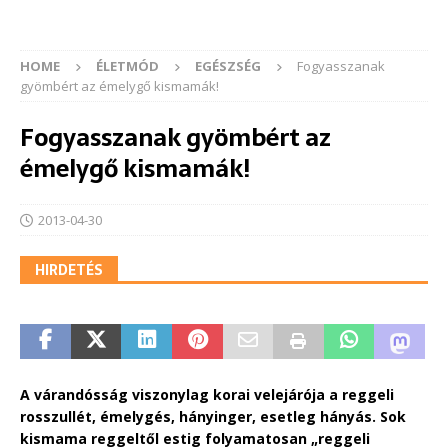
HOME
ÉLETMÓD
EGÉSZSÉG
Fogyasszanak
gyömbért az émelygő kismamák!
Fogyasszanak gyömbért az
émelygő kismamák!
2013-04-30
HIRDETÉS
A várandósság viszonylag korai velejárója a reggeli
rosszullét, émelygés, hányinger, esetleg hányás. Sok
kismama reggeltől estig folyamatosan „reggeli