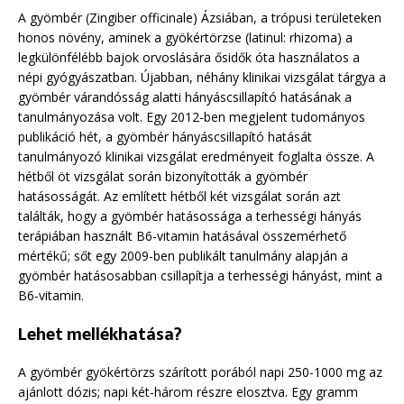
A gyömbér (Zingiber officinale) Ázsiában, a trópusi területeken
honos növény, aminek a gyökértörzse (latinul: rhizoma) a
legkülönfélébb bajok orvoslására ősidők óta használatos a
népi gyógyászatban. Újabban, néhány klinikai vizsgálat tárgya a
gyömbér várandósság alatti hányáscsillapító hatásának a
tanulmányozása volt. Egy 2012-ben megjelent tudományos
publikáció hét, a gyömbér hányáscsillapító hatását
tanulmányozó klinikai vizsgálat eredményeit foglalta össze. A
hétből öt vizsgálat során bizonyították a gyömbér
hatásosságát. Az említett hétből két vizsgálat során azt
találták, hogy a gyömbér hatásossága a terhességi hányás
terápiában használt B6-vitamin hatásával összemérhető
mértékű; sőt egy 2009-ben publikált tanulmány alapján a
gyömbér hatásosabban csillapítja a terhességi hányást, mint a
B6-vitamin.
Lehet mellékhatása?
A gyömbér gyökértörzs szárított porából napi 250-1000 mg az
ajánlott dózis; napi két-három részre elosztva. Egy gramm