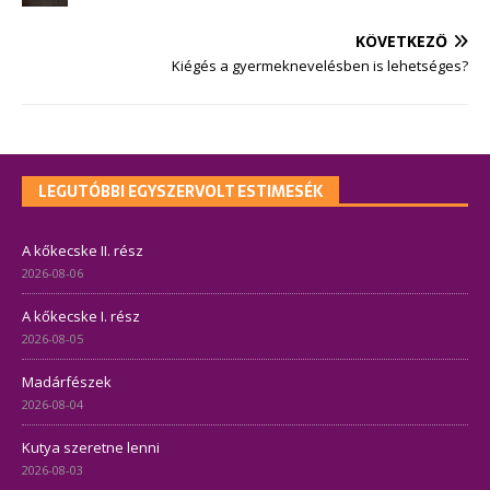
KÖVETKEZŐ
Kiégés a gyermeknevelésben is lehetséges?
LEGUTÓBBI EGYSZERVOLT ESTIMESÉK
A kőkecske II. rész
2026-08-06
A kőkecske I. rész
2026-08-05
Madárfészek
2026-08-04
Kutya szeretne lenni
2026-08-03