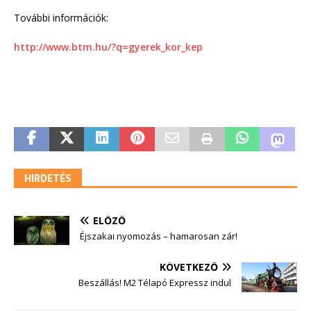
További információk:
http://www.btm.hu/?q=gyerek_kor_kep
HIRDETÉS
ELŐZŐ
Éjszakai nyomozás – hamarosan zár!
KÖVETKEZŐ
Beszállás! M2 Télapó Expressz indul