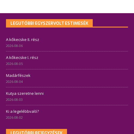
LEGUTÓBBI EGYSZERVOLT ESTIMESÉK
A kőkecske II. rész
2026-08-06
A kőkecske I. rész
2026-08-05
Madárfészek
2026-08-04
Kutya szeretne lenni
2026-08-03
Ki a legelébbvaló?
2026-08-02
LEGUTÓBBI BEJEGYZÉSEK