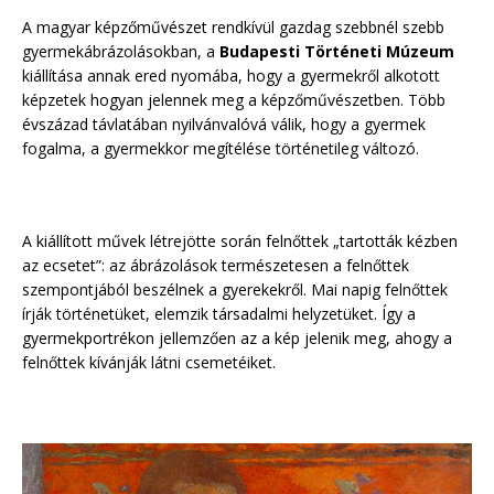
A magyar képzőművészet rendkívül gazdag szebbnél szebb
gyermekábrázolásokban, a
Budapesti Történeti Múzeum
kiállítása annak ered nyomába, hogy a gyermekről alkotott
képzetek hogyan jelennek meg a képzőművészetben. Több
évszázad távlatában nyilvánvalóvá válik, hogy a gyermek
fogalma, a gyermekkor megítélése történetileg változó.
A kiállított művek létrejötte során felnőttek „tartották kézben
az ecsetet”: az ábrázolások természetesen a felnőttek
szempontjából beszélnek a gyerekekről. Mai napig felnőttek
írják történetüket, elemzik társadalmi helyzetüket. Így a
gyermekportrékon jellemzően az a kép jelenik meg, ahogy a
felnőttek kívánják látni csemetéiket.