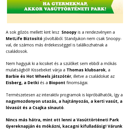
A sok gőzös mellett kint lesz
Snoopy
is a rendezvényen a
MetLife Biztosító
jóvoltából. Standjukon nem csak Snoopy-
val, de számos más érdekességgel is találkozhatnak a
családosok.
Nem hagyjuk ki a kicsiket és a szülőket sem ebből a mókás
mulatságból! Kissebeket várja a
Thomas klubsarok
, a
Barbie és Hot Wheels játszótér
, illetve a családokat az
Eisberg, a Detki
és a
Biopont
finomságai.
Természetesen az interaktív programok is kipróbálhatók, így a
nagymozdonyon utazás, a hajtányozás, a kerti vasút, a
lóvasút és a Csajka sínautó
.
Nincs más hátra, mint ott lenni a Vasúttörténeti Park
Gyereknapján és mókázni, kacagni kifulladásig! Várunk