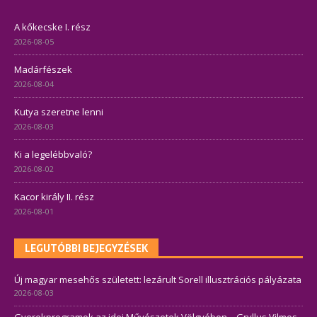
A kőkecske I. rész
2026-08-05
Madárfészek
2026-08-04
Kutya szeretne lenni
2026-08-03
Ki a legelébbvaló?
2026-08-02
Kacor király II. rész
2026-08-01
LEGUTÓBBI BEJEGYZÉSEK
Új magyar mesehős született: lezárult Sorell illusztrációs pályázata
2026-08-03
Gyerekprogramok az idei Művészetek Völgyében – Gryllus Vilmos,