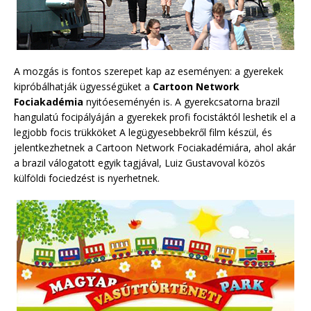
A mozgás is fontos szerepet kap az eseményen: a gyerekek
kipróbálhatják ügyességüket a
Cartoon Network
Fociakadémia
nyitóeseményén is. A gyerekcsatorna brazil
hangulatú focipályáján a gyerekek profi focistáktól leshetik el a
legjobb focis trükköket A legügyesebbekről film készül, és
jelentkezhetnek a Cartoon Network Fociakadémiára, ahol akár
a brazil válogatott egyik tagjával, Luiz Gustavoval közös
külföldi fociedzést is nyerhetnek.