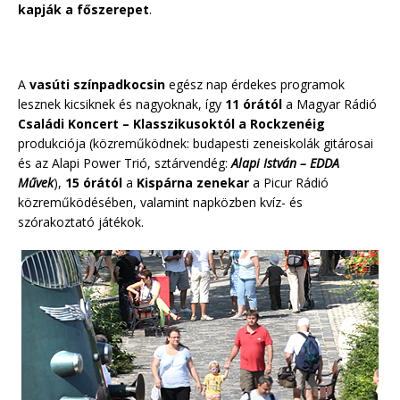
kapják a főszerepet
.
A
vasúti színpadkocsin
egész nap érdekes programok
lesznek kicsiknek és nagyoknak, így
11 órától
a Magyar Rádió
Családi Koncert – Klasszikusoktól a Rockzenéig
produkciója (közreműködnek: budapesti zeneiskolák gitárosai
és az Alapi Power Trió, sztárvendég:
Alapi
István
– EDDA
Művek
),
15 órától
a
Kispárna zenekar
a Picur Rádió
közreműködésében, valamint napközben kvíz- és
szórakoztató játékok.