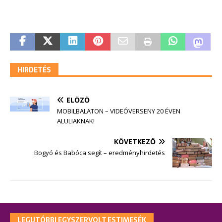
HIRDETÉS
ELŐZŐ
MOBILBALATON – VIDEÓVERSENY 20 ÉVEN
ALULIAKNAK!
KÖVETKEZŐ
Bogyó és Babóca segít – eredményhirdetés
LEGUTÓBBI EGYSZERVOLT ESTIMESÉK