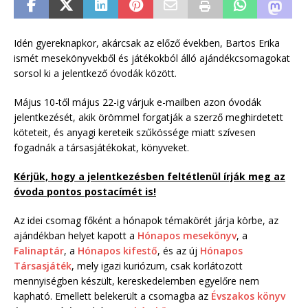
Idén gyereknapkor, akárcsak az előző években, Bartos Erika
ismét mesekönyvekből és játékokból álló ajándékcsomagokat
sorsol ki a jelentkező óvodák között.
Május 10-től május 22-ig várjuk e-mailben azon óvodák
jelentkezését, akik örömmel forgatják a szerző meghirdetett
köteteit, és anyagi kereteik szűkössége miatt szívesen
fogadnák a társasjátékokat, könyveket.
Kérjük, hogy a jelentkezésben feltétlenül írják meg az
óvoda pontos postacímét is!
Az idei csomag főként a hónapok témakörét járja körbe, az
ajándékban helyet kapott a
Hónapos mesekönyv
, a
Falinaptár
, a
Hónapos kifestő
, és az új
Hónapos
Társasjáték
, mely igazi kuriózum, csak korlátozott
mennyiségben készült, kereskedelemben egyelőre nem
kapható. Emellett belekerült a csomagba az
Évszakos könyv