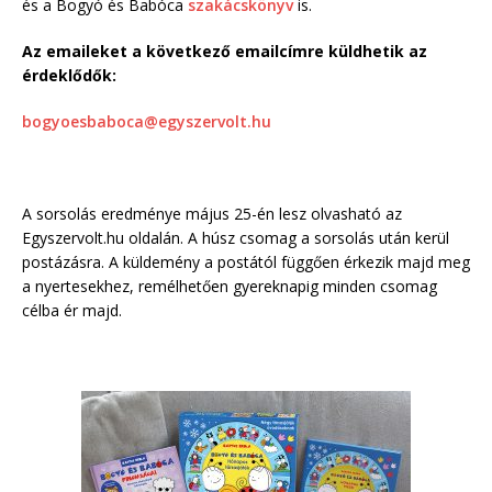
és a Bogyó és Babóca
szakácskönyv
is.
Az emaileket a következő emailcímre küldhetik az
érdeklődők:
bogyoesbaboca@egyszervolt.hu
A sorsolás eredménye május 25-én lesz olvasható az
Egyszervolt.hu oldalán. A húsz csomag a sorsolás után kerül
postázásra. A küldemény a postától függően érkezik majd meg
a nyertesekhez, remélhetően gyereknapig minden csomag
célba ér majd.