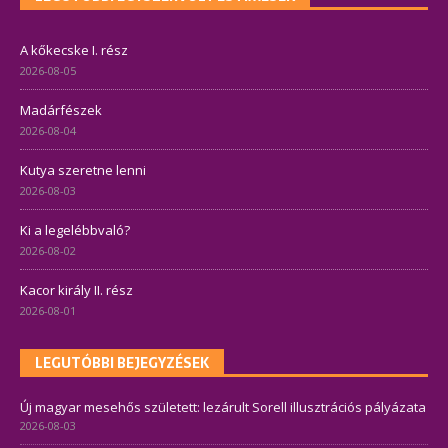
A kőkecske I. rész
2026-08-05
Madárfészek
2026-08-04
Kutya szeretne lenni
2026-08-03
Ki a legelébbvaló?
2026-08-02
Kacor király II. rész
2026-08-01
LEGUTÓBBI BEJEGYZÉSEK
Új magyar mesehős született: lezárult Sorell illusztrációs pályázata
2026-08-03