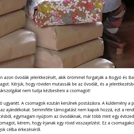
en azon óvodák jelentkezését, akik örömmel forgatják a Bogyó és Bab
ot. Kérjük, hogy röviden mutassák be az óvodát, és a jelentkezésbe
társzolgálat nem tudja kézbesíteni a csomagot!
ó ugyanitt. A csomagok ezután kerülnek postázásra. A küldemény a 
t az ajándékokat. Semmiféle támogatást nem kapok hozzá, ezt a ren
zítésből, egymagam nyújtom az óvodáknak, már több mint egy évtized
omagot, kérem, hogy írjanak egy rövid visszajelzést. Ez a csomaga
ok célba érkezéséről.