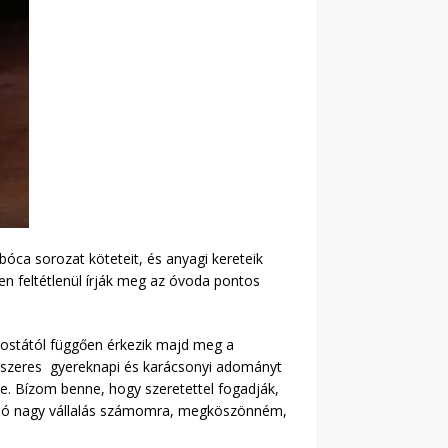
óca sorozat köteteit, és anyagi kereteik
n feltétlenül írják meg az óvoda pontos
postától függően érkezik majd meg a
dszeres gyereknapi és karácsonyi adományt
e. Bízom benne, hogy szeretettel fogadják,
kció nagy vállalás számomra, megköszönném,