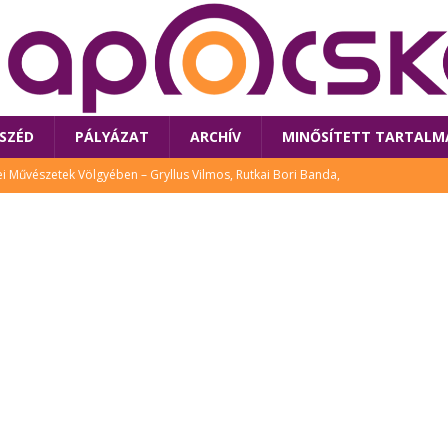
SZÉD
PÁLYÁZAT
ARCHÍV
MINŐSÍTETT TARTALM
 Művészetek Völgyében – Gryllus Vilmos, Rutkai Bori Banda,
TÚRA
 a látogatókat az idei Művészetek Völgye
CSALÁD
i Bori Bandájának az új lemeze – interjú Rutkai Borival – koncert az
A
klós író, költő idén a Művészetek Völgyében is fellép
KÖNYV
tt: lezárult Sorell illusztrációs pályázata
CSALÁD