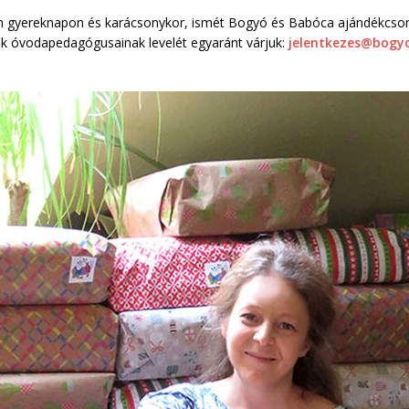
 gyereknapon és karácsonykor, ismét Bogyó és Babóca ajándékcsomag
dák óvodapedagógusainak levelét egyaránt várjuk:
jelentkezes@bogy