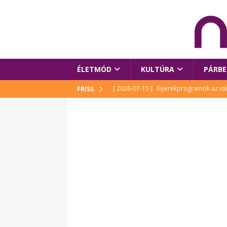
ÉLETMÓD
KULTÚRA
PÁRBE
[ 2026-07-15 ]
Gyerekprogramok az idei
FRISS
Szalóki Ági és még sokan mások
KUL
[ 2026-07-15 ]
Megújult köztérrel várja
[ 2026-07-15 ]
Pihitér – megjelent Rutka
idei Művészetek Völgyében
KULTÚR
[ 2026-06-29 ]
Apa kezdődik – Véssey Mi
[ 2026-08-03 ]
Új magyar mesehős születe