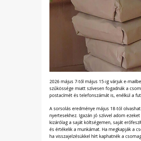
2026 május 7-től május 15-ig várjuk e-mailb
szűkössége miatt szívesen fogadnák a csomag
postacímét és telefonszámát is, enélkül a fu
A sorsolás eredménye május 18-tól olvashat
nyertesekhez. Igazán jó szívvel adom ezeke
kizárólag a saját költségemen, saját erőfes
és értékelik a munkámat. Ha megkapják a cs
ha visszajelzésükkel hírt kaphatnék a csomag