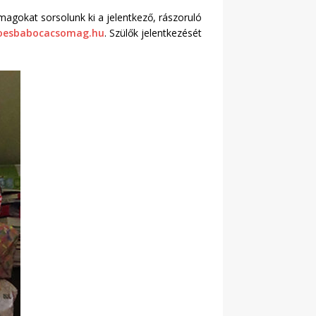
okat sorsolunk ki a jelentkező, rászoruló
oesbabocacsomag.hu
. Szülők jelentkezését