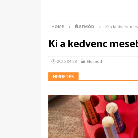
HOME
ÉLETMÓD
Ki a kedvenc mes
Ki a kedvenc meseb
2026-04-28
Életmód
HIRDETÉS