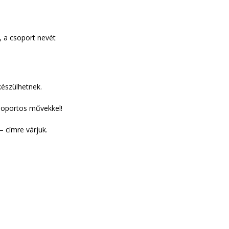
, a csoport nevét
készülhetnek.
csoportos művekkel!
– címre várjuk.