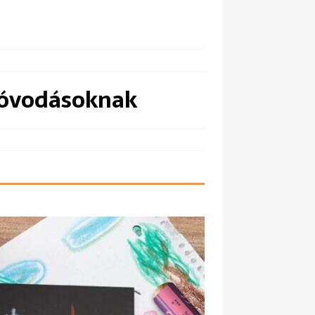
t óvodásoknak