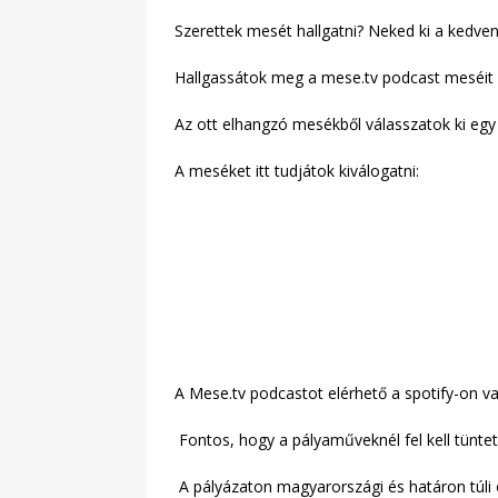
Szerettek mesét hallgatni? Neked ki a kedv
Hallgassátok meg a mese.tv podcast meséit é
Az ott elhangzó mesékből válasszatok ki egy 
A meséket itt tudjátok kiválogatni:
A Mese.tv podcastot elérhető a spotify-on v
Fontos, hogy a pályaműveknél fel kell tüntet
A pályázaton magyarországi és határon túli 