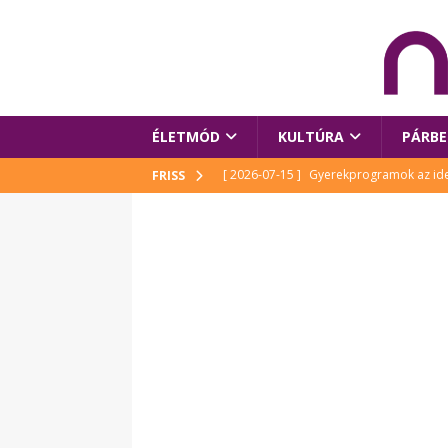
ÉLETMÓD
KULTÚRA
PÁRBE
[ 2026-07-15 ]
Gyerekprogramok az idei
FRISS
Szalóki Ági és még sokan mások
KUL
[ 2026-07-15 ]
Megújult köztérrel várja
[ 2026-07-15 ]
Pihitér – megjelent Rutka
idei Művészetek Völgyében
KULTÚR
[ 2026-06-29 ]
Apa kezdődik – Véssey Mi
[ 2026-08-03 ]
Új magyar mesehős születe