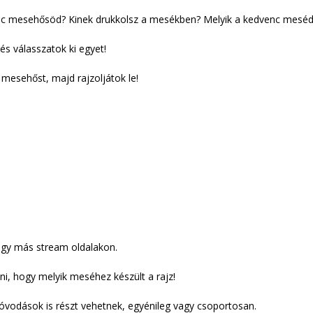
enc mesehősöd? Kinek drukkolsz a mesékben? Melyik a kedvenc mesé
s válasszatok ki egyet!
mesehőst, majd rajzoljátok le!
agy más stream oldalakon.
ni, hogy melyik meséhez készült a rajz!
óvodások is részt vehetnek, egyénileg vagy csoportosan.