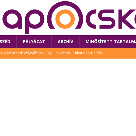
SZÉD
PÁLYÁZAT
ARCHÍV
MINŐSÍTETT TARTALM
 Művészetek Völgyében – Gryllus Vilmos, Rutkai Bori Banda,
TÚRA
 a látogatókat az idei Művészetek Völgye
CSALÁD
i Bori Bandájának az új lemeze – interjú Rutkai Borival – koncert az
A
klós író, költő idén a Művészetek Völgyében is fellép
KÖNYV
tt: lezárult Sorell illusztrációs pályázata
CSALÁD