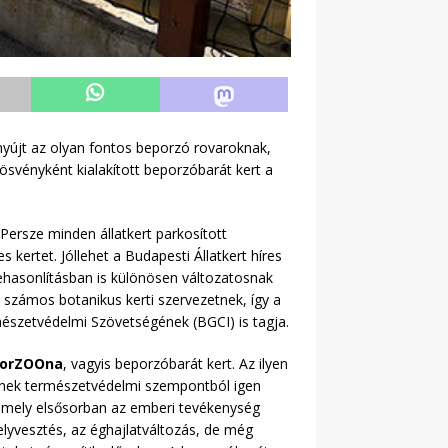
nyújt az olyan fontos beporzó rovaroknak,
ösvényként kialakított beporzóbarát kert a
 Persze minden állatkert parkosított
kertet. Jóllehet a Budapesti Állatkert híres
szehasonlításban is különösen változatosnak
 számos botanikus kerti szervezetnek, így a
szetvédelmi Szövetségének (BGCI) is tagja.
orZOOna
, vagyis beporzóbarát kert. Az ilyen
 Ennek természetvédelmi szempontból igen
, amely elsősorban az emberi tevékenység
elyvesztés, az éghajlatváltozás, de még