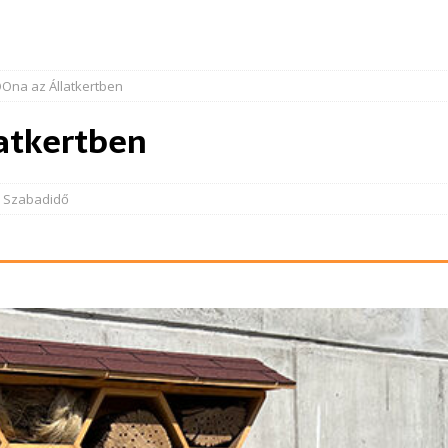
Ona az Állatkertben
atkertben
,
Szabadidő