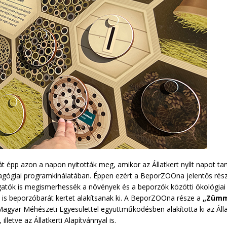
t épp azon a napon nyitották meg, amikor az Állatkert nyílt napot t
gógiai programkínálatában. Éppen ezért a BeporZOOna jelentős részé
átogatók is megismerhessék a növények és a beporzók közötti ökológiai
 is beporzóbarát kertet alakítsanak ki. A BeporZOOna része a
„Zümm
agyar Méhészeti Egyesülettel együttműködésben alakította ki az Álla
letve az Állatkerti Alapítvánnyal is.