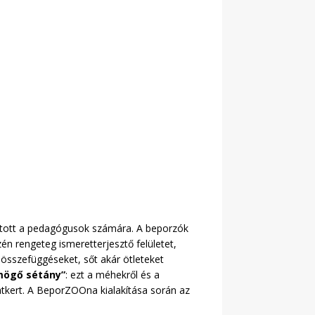
artott a pedagógusok számára. A beporzók
n rengeteg ismeretterjesztő felületet,
 összefüggéseket, sőt akár ötleteket
ögő sétány”
: ezt a méhekről és a
tkert. A BeporZOOna kialakítása során az