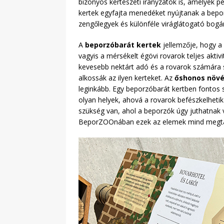
bizonyos kertészeti irányzatok is, amelyek p
kertek egyfajta menedéket nyújtanak a bep
zengőlegyek és különféle viráglátogató bogár
A
beporzóbarát kertek
jellemzője, hogy a
vagyis a mérsékelt égövi rovarok teljes aktiv
kevesebb nektárt adó és a rovarok számára s
alkossák az ilyen kerteket. Az
őshonos növé
leginkább. Egy beporzóbarát kertben fonto
olyan helyek, ahová a rovarok befészkelheti
szükség van, ahol a beporzók úgy juthatnak ví
BeporZOOnában ezek az elemek mind megta