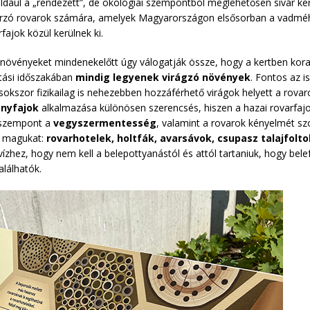
éldául a „rendezett”, de ökológiai szempontból meglehetősen sivár ke
orzó rovarok számára, amelyek Magyarországon elsősorban a vadmé
fajok közül kerülnek ki.
 növényeket mindenekelőtt úgy válogatják össze, hogy a kertben kora
itási időszakában
mindig legyenek virágzó növények
. Fontos az i
okszor fizikailag is nehezebben hozzáférhető virágok helyett a rova
nyfajok
alkalmazása különösen szerencsés, hiszen a hazai rovarfaj
s szempont a
vegyszermentesség
, valamint a rovarok kényelmét szo
k magukat:
rovarhotelek, holtfák, avarsávok, csupasz talajfolto
zhez, hogy nem kell a belepottyanástól és attól tartaniuk, hogy belefu
lálhatók.