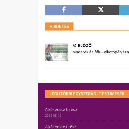
HIRDETÉS
ELŐZŐ
Madarak és fák – alkotópályáz
LEGUTÓBBI EGYSZERVOLT ESTIMESÉK
A kőkecske II. rész
2026-08-06
A kőkecske I. rész