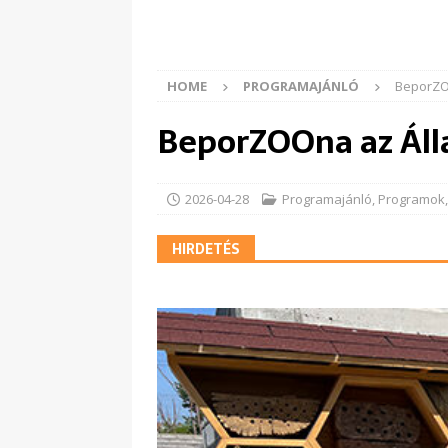
HOME
PROGRAMAJÁNLÓ
BeporZO
BeporZOOna az Áll
2026-04-28
Programajánló
,
Programok
HIRDETÉS