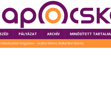
SZÉD
PÁLYÁZAT
ARCHÍV
MINŐSÍTETT TARTALM
 Művészetek Völgyében – Gryllus Vilmos, Rutkai Bori Banda,
TÚRA
 a látogatókat az idei Művészetek Völgye
CSALÁD
i Bori Bandájának az új lemeze – interjú Rutkai Borival – koncert az
A
klós író, költő idén a Művészetek Völgyében is fellép
KÖNYV
tt: lezárult Sorell illusztrációs pályázata
CSALÁD