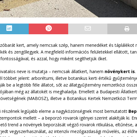
orzóbarát kert, amely nemcsak szép, hanem menedéket és táplálékot 
k és zengőlegyek. A megfelelő információs felületekkel ellátott, tan
ontosságával, és azzal, hogy miként segíthetjük őket.
hivatalos neve is mutatja – nemcsak állatkert, hanem
növénykert is
.
öbbet jelent: arborétumi, illetve botanikus kerti értékű gyűjteményes 
atják be a legtöbb féle állatot, sőt az állatgyűjtemény nemzetközi ös
jában még az állatokét is meghaladja. Emellett a Budapesti Állatkert
övetségének (MABOSZ), illetve a Botanikus Kertek Nemzetközi Termé
rti részének legújabb eleme a nagyközönségnek most bemutatott
Bep
szempontok mellett – a beporzó rovarok igényei szerint alakítják ki.
elhető trend a növények beporzását végző rovarok ritkulása, eltűnése
rjedt vegyszerhasználat, az intenzív mezőgazdasági művelés, az élőh