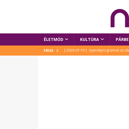
ÉLETMÓD
KULTÚRA
PÁRBE
[ 2026-07-15 ]
Gyerekprogramok az idei
FRISS
Szalóki Ági és még sokan mások
KUL
[ 2026-07-15 ]
Megújult köztérrel várja
[ 2026-07-15 ]
Pihitér – megjelent Rutka
idei Művészetek Völgyében
KULTÚR
[ 2026-06-29 ]
Apa kezdődik – Véssey Mi
[ 2026-08-03 ]
Új magyar mesehős születe