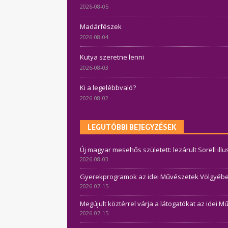
2026-08-05
Madárfészek
2026-08-04
Kutya szeretne lenni
2026-08-03
Ki a legelébbvaló?
2026-08-02
LEGUTÓBBI BEJEGYZÉSEK
Új magyar mesehős született: lezárult Sorell ill
2026-08-03
Gyerekprogramok az idei Művészetek Völgyében 
2026-07-15
Megújult köztérrel várja a látogatókat az idei 
2026-07-15