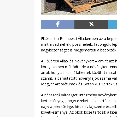
Elkészült a Budapesti Állatkertben az a bep
mint a vadméhek, poszméhek, fadongók, lepké
nagyközönséget is megismerteti a beporzók f
A Fővárosi Állat- és Növénykert – amint azt 
környezetben működik, de a növénykert ennél t
arról, hogy a hazai állatkertek közül itt mut
számít, a bemutatott növényfajok száma való
Magyar Arborétumok és Botanikus Kertek Sz
A népszerű városligeti intézmény növényke
kertek lényege, hogy ezeket – az esztétikai 
nagy a jelentősége, hiszen világszerte észl
következménye. Az okok közé tartozik a kite