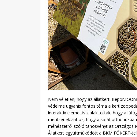
Nem véletlen, hogy az állatkerti BeporZOOná
védelme ugyanis fontos téma a kert zoopeda
interaktív elemet is kialakítottak, hogy a l
merítsenek ahhoz, hogy a saját otthonukban
méhészetről szóló tanösvényt az Országos M
Állatkert együttműködött a BKM FŐKERT-tel, il