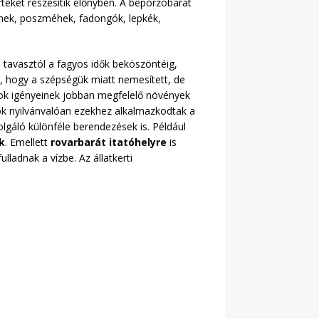
rteket részesítik előnyben. A beporzóbarát
hek, poszméhek, fadongók, lepkék,
 tavasztól a fagyos idők beköszöntéig,
s, hogy a szépségük miatt nemesített, de
rok igényeinek jobban megfelelő növények
ok nyilvánvalóan ezekhez alkalmazkodtak a
lgáló különféle berendezések is. Például
k
. Emellett
rovarbarát itatóhelyre
is
lladnak a vízbe. Az állatkerti