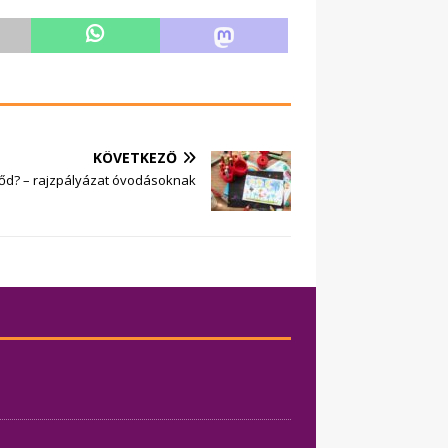
KÖVETKEZŐ
lőd? – rajzpályázat óvodásoknak