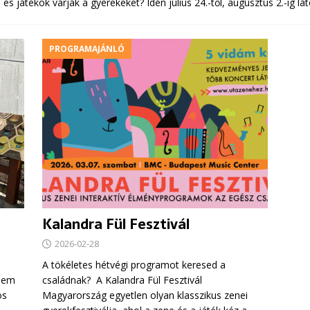
 játékok várják a gyerekeket? Idén július 24.-től, augusztus 2.-ig lá
PROGRAMAJÁNLÓ
Kalandra Fül Fesztivál
2026-02-28
A tökéletes hétvégi programot keresed a
anem
családnak? A Kalandra Fül Fesztivál
os
Magyarország egyetlen olyan klasszikus zenei