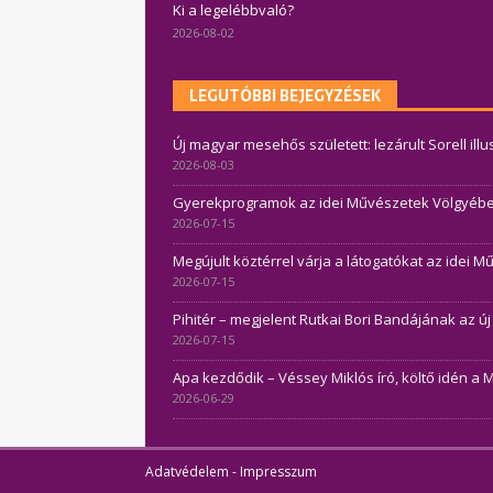
Ki a legelébbvaló?
2026-08-02
LEGUTÓBBI BEJEGYZÉSEK
Új magyar mesehős született: lezárult Sorell ill
2026-08-03
Gyerekprogramok az idei Művészetek Völgyében 
2026-07-15
Megújult köztérrel várja a látogatókat az idei 
2026-07-15
Pihitér – megjelent Rutkai Bori Bandájának az ú
2026-07-15
Apa kezdődik – Véssey Miklós író, költő idén a 
2026-06-29
Adatvédelem
-
Impresszum