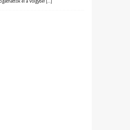
togathattok el a Völgybe!
[…]