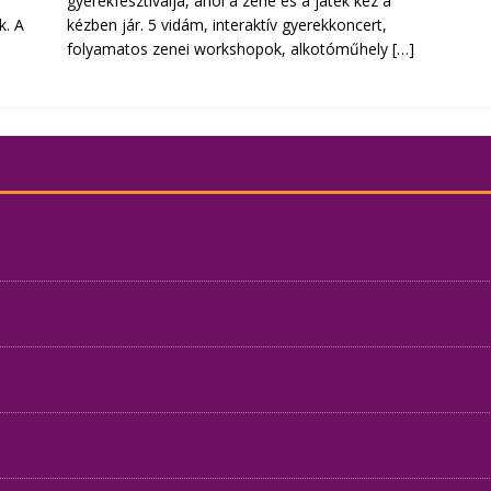
gyerekfesztiválja, ahol a zene és a játék kéz a
k. A
kézben jár. 5 vidám, interaktív gyerekkoncert,
folyamatos zenei workshopok, alkotóműhely
[…]