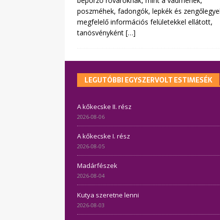
beporzó rovaroknak, mint a vadméhek,
poszméhek, fadongók, lepkék és zengőlegye
megfelelő információs felületekkel ellátott,
tanösvényként
[…]
LEGUTÓBBI EGYSZERVOLT ESTIMESÉK
A kőkecske II. rész
2026-08-06
A kőkecske I. rész
2026-08-05
Madárfészek
2026-08-04
Kutya szeretne lenni
2026-08-03