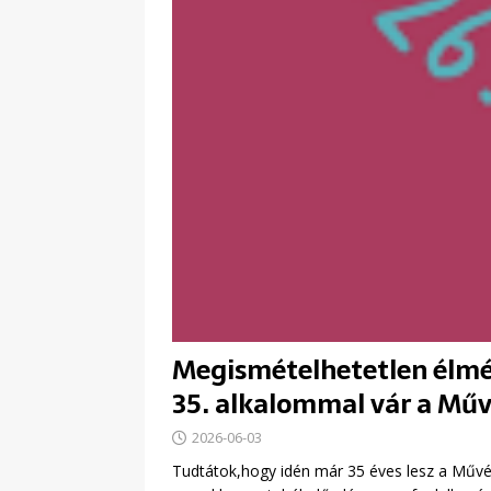
Megismételhetetlen élmén
35. alkalommal vár a Mű
2026-06-03
Tudtátok,hogy idén már 35 éves lesz a Művé