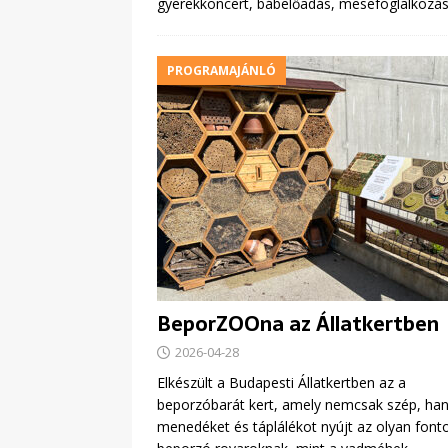
gyerekkoncert, bábelőadás, mesefoglalkozás és
PROGRAMAJÁNLÓ
BeporZOOna az Állatkertben
2026-04-28
Elkészült a Budapesti Állatkertben az a
beporzóbarát kert, amely nemcsak szép, h
menedéket és táplálékot nyújt az olyan font