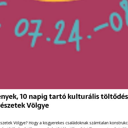
yek, 10 napig tartó kulturális töltőd
vészetek Völgye
szetek Völgye? Hogy a kisgyerekes családoknak számtalan konstrukci