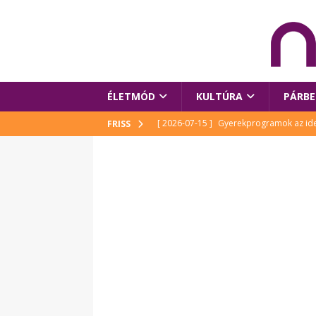
ÉLETMÓD
KULTÚRA
PÁRBE
[ 2026-07-15 ]
Gyerekprogramok az idei
FRISS
Szalóki Ági és még sokan mások
KUL
[ 2026-07-15 ]
Megújult köztérrel várja
[ 2026-07-15 ]
Pihitér – megjelent Rutka
idei Művészetek Völgyében
KULTÚR
[ 2026-06-29 ]
Apa kezdődik – Véssey Mi
[ 2026-08-03 ]
Új magyar mesehős születe