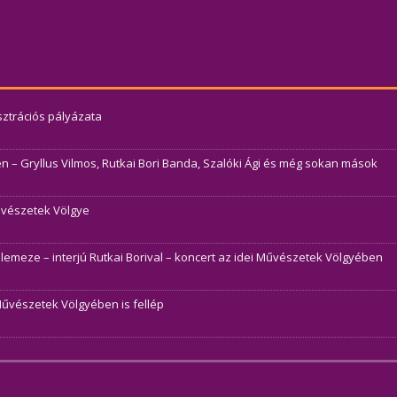
usztrációs pályázata
– Gryllus Vilmos, Rutkai Bori Banda, Szalóki Ági és még sokan mások
Művészetek Völgye
j lemeze – interjú Rutkai Borival – koncert az idei Művészetek Völgyében
Művészetek Völgyében is fellép