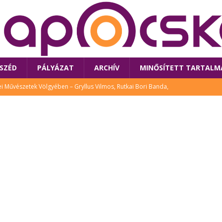
SZÉD
PÁLYÁZAT
ARCHÍV
MINŐSÍTETT TARTALM
 Művészetek Völgyében – Gryllus Vilmos, Rutkai Bori Banda,
TÚRA
 a látogatókat az idei Művészetek Völgye
CSALÁD
i Bori Bandájának az új lemeze – interjú Rutkai Borival – koncert az
A
klós író, költő idén a Művészetek Völgyében is fellép
KÖNYV
tt: lezárult Sorell illusztrációs pályázata
CSALÁD