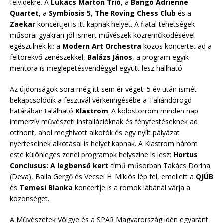
felvidékre. A
Lukács Márton Trió
, a
Bangó Adrienne
Quartet
, a
Symbiosis 5
,
The Roving Chess Club
és a
Zaekar
koncertjei is itt kapnak helyet. A fiatal tehetségek
műsorai gyakran jól ismert művészek közreműködésével
egészülnek ki: a
Modern Art Orchestra
közös koncertet ad a
feltörekvő zenészekkel,
Balázs János
, a program egyik
mentora is meglepetésvendéggel együtt lesz hallható.
Az újdonságok sora még itt sem ér véget: 5 év után ismét
bekapcsolódik a fesztivál vérkeringésébe a Taliándörögd
határában található
Klastrom
. A kolostorrom minden nap
immerzív művészeti installációknak és fényfestéseknek ad
otthont, ahol meghívott alkotók és egy nyílt pályázat
nyerteseinek alkotásai is helyet kapnak. A Klastrom három
este különleges zenei programok helyszíne is lesz:
Hortus
Conclusus: A legbenső kert
című műsorban Takács Dorina
(Deva), Balla Gergő és Vecsei H. Miklós lép fel, emellett a
QJÚB
és
Temesi Blanka
koncertje is a romok lábánál várja a
közönséget.
A Művészetek Völgye és a SPAR Magyarország idén egyaránt