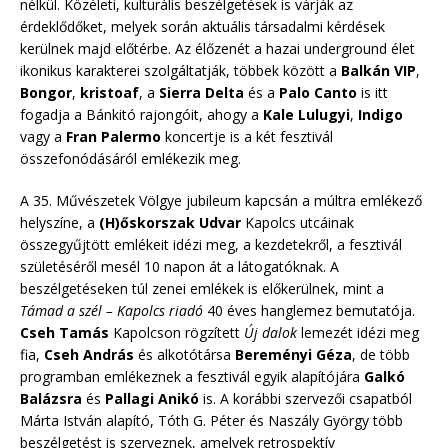
nélkül. Közéleti, kulturális beszélgetések is várják az
érdeklődőket, melyek során aktuális társadalmi kérdések
kerülnek majd előtérbe. Az élőzenét a hazai underground élet
ikonikus karakterei szolgáltatják, többek között a
Balkán VIP
,
Bongor
,
kristoaf
, a
Sierra Delta
és a
Palo Canto
is itt
fogadja a Bánkitó rajongóit, ahogy a
Kale Lulugyi
,
Indigo
vagy a
Fran Palermo
koncertje is a két fesztivál
összefonódásáról emlékezik meg.
A 35. Művészetek Völgye jubileum kapcsán a múltra emlékező
helyszíne, a
(H)őskorszak Udvar
Kapolcs utcáinak
összegyűjtött emlékeit idézi meg, a kezdetekről, a fesztivál
születéséről mesél 10 napon át a látogatóknak. A
beszélgetéseken túl zenei emlékek is előkerülnek, mint a
Támad a szél – Kapolcs riadó
40 éves hanglemez bemutatója.
Cseh Tamás
Kapolcson rögzített
Új dalok
lemezét idézi meg
fia,
Cseh András
és alkotótársa
Bereményi Géza
, de több
programban emlékeznek a fesztivál egyik alapítójára
Galkó
Balázsra
és
Pallagi Anikó
is. A korábbi szervezői csapatból
Márta István alapító, Tóth G. Péter és Naszály György több
beszélgetést is szerveznek, amelyek retrospektív