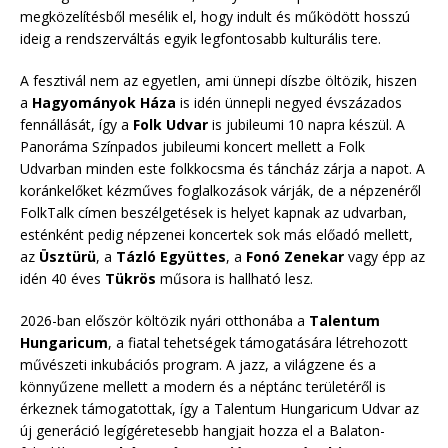
megközelítésből mesélik el, hogy indult és működött hosszú
ideig a rendszerváltás egyik legfontosabb kulturális tere.
A fesztivál nem az egyetlen, ami ünnepi díszbe öltözik, hiszen
a
Hagyományok Háza
is idén ünnepli negyed évszázados
fennállását, így a
Folk Udvar
is jubileumi 10 napra készül. A
Panoráma Színpados jubileumi koncert mellett a Folk
Udvarban minden este folkkocsma és táncház zárja a napot. A
koránkelőket kézműves foglalkozások várják, de a népzenéről
FolkTalk címen beszélgetések is helyet kapnak az udvarban,
esténként pedig népzenei koncertek sok más előadó mellett,
az
Üsztürü
, a
Tázló Együttes
, a
Fonó Zenekar
vagy épp az
idén 40 éves
Tükrös
műsora is hallható lesz.
2026-ban először költözik nyári otthonába a
Talentum
Hungaricum
, a fiatal tehetségek támogatására létrehozott
művészeti inkubációs program. A jazz, a világzene és a
könnyűzene mellett a modern és a néptánc területéről is
érkeznek támogatottak, így a Talentum Hungaricum Udvar az
új generáció legígéretesebb hangjait hozza el a Balaton-