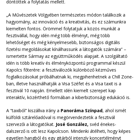
döntöttek a folytatás mellett.
„A Művészetek Völgyében természetes módon találkozik a
hagyomány, az innováció és a kreativitás, és ez számunkra
kiemelten fontos. Örömmel folytatjuk a közös munkát a
fesztivállal, hogy idén még több élményt, még több
lehetőséget és még kényelmesebb, biztonságos digitális
fizetési megoldásokat kínálhassunk a látogatók számára” –
ismertette Sármay az együttműködés alapjait. A szolgáltató
idén is több kreatív és élményközpontú programmal készül
Kapolcs főterére: a fesztiválozók különböző kézműves
foglalkozásokat próbálhatnak ki, megpihenhetnek a Chill Zone-
ban, illetve használhatják a Visa Széfet és a Visa taxit is a
fesztivál 10 napján. Emellett idén kiemelt szerepet kap
interaktív, közérthető formában a kiberbiztonsági edukáció is.
A “taxiból” kiszállva irány a
Panoráma Színpad
, ahol ismét
külföldi sztárelőadóval is megörvendeztetik a fesztivál
szervezői a látogatókat.
José González,
svéd énekes-
dalszerző is ott lesz Kapolcson. Mindenki átélheti, hogy képes
egyetlen hangból és egy gitárból intenzív koncertélményt