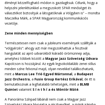
élményt kézzelfogható módon is gazdagítsuk. Célunk, hogy a
helyszíni jelenlétünkkel a megszokott SPAR minőséget és
választékot biztosítjuk a látogatóknak a Völgyben is” – mondta
Maczelka Márk, a SPAR Magyarország kommunikációs
vezetője.
Zene minden mennyiségben
Természetesen nem csak a jubileumi események szállítják a
“völgyérzés”: ahogy azt már megszokhattuk a fesztivál
hangulatát az apró udvarokból kiáradó örömünnep adja,
amelyhez többek között a
Magyar Jazz Szövetség Udvara
Kapolcson is hozzájárul. Az egyik legsokoldalúbb zenei stílus
minden színe felvonul majd, olyan nevekkel találkozhatunk,
mint a
Marcus Lee Trió Egyed Mártonnal
, a
Budapest
Jazz Orchestra
, a
Fusio Group Kertész Erikával
, de itt is
bemutatkoznak a legfiatalabb tehetségek, mint a
BLMB
Quintet
valamint
S ï n t h ï a és Möntör Máté
.
A Panoráma Színpad lábánál nem csak a Magyar Jazz
Szövetség Udvara hívogatja a résztvevőket, a másik irányba