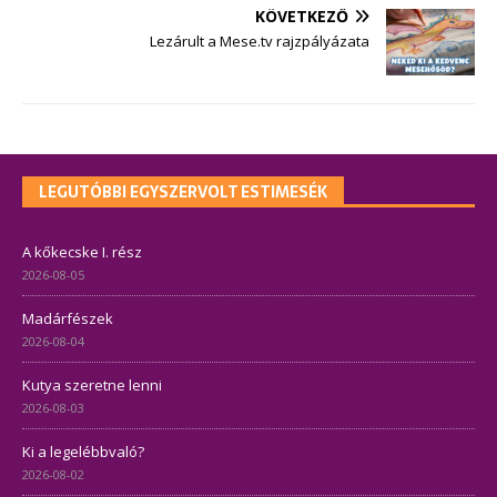
KÖVETKEZŐ
Lezárult a Mese.tv rajzpályázata
LEGUTÓBBI EGYSZERVOLT ESTIMESÉK
A kőkecske I. rész
2026-08-05
Madárfészek
2026-08-04
Kutya szeretne lenni
2026-08-03
Ki a legelébbvaló?
2026-08-02