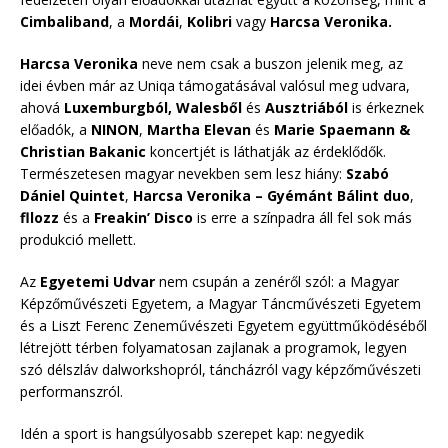
Cimbaliband
, a
Mordái
,
Kolibri
vagy
Harcsa Veronika.
Harcsa Veronika
neve nem csak a buszon jelenik meg, az
idei évben már az Uniqa támogatásával valósul meg udvara,
ahová
Luxemburgból, Walesből
és
Ausztriából
is érkeznek
előadók, a
NINON
,
Martha Elevan
és
Marie Spaemann
&
Christian Bakanic
koncertjét is láthatják az érdeklődők.
Természetesen magyar nevekben sem lesz hiány:
Szabó
Dániel Quintet
,
Harcsa Veronika – Gyémánt Bálint duo
,
fllozz
és a
Freakin’ Disco
is erre a színpadra áll fel sok más
produkció mellett.
Az
Egyetemi Udvar
nem csupán a zenéről szól: a Magyar
Képzőművészeti Egyetem, a Magyar Táncművészeti Egyetem
és a Liszt Ferenc Zeneművészeti Egyetem együttműködéséből
létrejött térben folyamatosan zajlanak a programok, legyen
szó délszláv dalworkshopról, táncházról vagy képzőművészeti
performanszról.
Idén a sport is hangsúlyosabb szerepet kap: negyedik