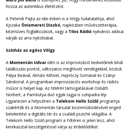
hozza az autentikus életérzést.
A Petendi Pajta az idei évben is a Völgy tudatalattija, ahol
éjszaka
Önismereti Diszkó
, napközben művészetterápia,
kézműves foglalkozások, vagy a
Tilos Rádió
nyilvános adásai
várják az arra nyitottakat.
Színház az egész Völgy
A
Momentán Udvar
idén is az improvizáció kedvelőinek kínál
találkozási pontot, változatos meghívott vendégekkel, köztük
Palya Beával, Almási Kittivel, Hajnóczy Somával és Csányi
Sándorral. A programban improvizációs workshop és rádiós
műsor is helyet kap. Az NMHH támogatásával Osbáth
Norbert, a PamKutya duó egyik tagja is színpadra lép.
Ugyanezen a helyszínen a
Telekom Hello Szülő
programja
szakértők és a Momentán társulat közreműködésével enged
betekintést a digitális tér és a családi psziché világába. A
Telekom Hello Szülő program a Főtéren is jelen lesz, ahol
kerekasztal-beszélgetéssel várja az érdeklődőket.