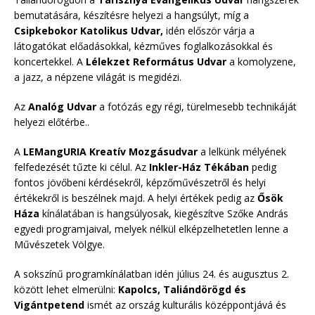
bemutatására, készítésre helyezi a hangsúlyt, míg a
Csipkebokor Katolikus Udvar,
idén először várja a
látogatókat előadásokkal, kézműves foglalkozásokkal és
koncertekkel. A
Lélekzet Református Udvar
a komolyzene,
a jazz, a népzene világát is megidézi.
Az
Analóg Udvar
a fotózás egy régi, türelmesebb technikáját
helyezi előtérbe..
A
LEMangURIA Kreatív Mozgásudvar
a lelkünk mélyének
felfedezését tűzte ki célul. Az
Inkler-Ház Tékában
pedig
fontos jövőbeni kérdésekről, képzőművészetről és helyi
értékekről is beszélnek majd. A helyi értékek pedig az
Ősök
Háza
kínálatában is hangsúlyosak, kiegészítve Szőke András
egyedi programjaival, melyek nélkül elképzelhetetlen lenne a
Művészetek Völgye.
A sokszínű programkínálatban idén július 24. és augusztus 2.
között lehet elmerülni:
Kapolcs, Taliándörögd és
Vigántpetend
ismét az ország kulturális középpontjává és