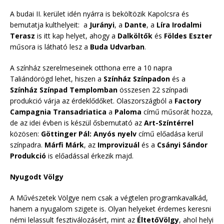
A budai II. kerület idén nyárra is beköltözik Kapolcsra és
bemutatja kulthelyeit: a
Jurányi
, a
Dante
, a
Líra Irodalmi
Terasz
is itt kap helyet, ahogy a
Dalköltők
és
Földes Eszter
műsora is látható lesz a
Buda Udvarban
.
A színház szerelmeseinek otthona erre a 10 napra
Taliándörögd lehet, hiszen a
Színház Színpadon
és a
Színház Színpad Templomban
összesen 22 színpadi
produkció várja az érdeklődőket. Olaszországból a
Factory
Campagnia Transadriatica
a
Paloma
című műsorát hozza,
de az idei évben is készül ősbemutató az
Art-Színtérrel
közösen:
Göttinger Pál: Anyós nyelv
című előadása kerül
színpadra.
Márfi Márk
, az
Improvizuál
és a
Csányi Sándor
Produkció
is előadással érkezik majd.
Nyugodt Völgy
A Művészetek Völgye nem csak a végtelen programkavalkád,
hanem a nyugalom szigete is. Olyan helyeket érdemes keresni
némi lelassult fesztiválozásért, mint az
ÉltetőVölgy
, ahol helyi