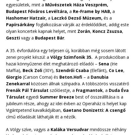
egyesületek, mint a
Művészetek Háza Veszprém,
Budapest Főváros Levéltára,
a
Re-Frame by HAB,
a
Hashomer Hatzair,
a
Laczkó Dezső Múzeum,
és a
Papírsárkány
foglalkozásai várják az érdeklődőket, addig este
olyan koncertek kapnak helyet, mint
Zorán
,
Koncz Zsuzsa
,
Geszti
vagy a
Budapest Bár
.
A 35. évfordulóra egy teljesen új, korábban még sosem látott
zenei projekt készül: a
Völgy Szimfonik 35.
A produkcióban a
hazai könnyűzenei élet meghatározó előadói –
Sena
(Irie
Maffia),
Beck Zoli
(30Y),
Szendrői Csaba
(Elefánt),
Co Lee
,
Giorgio
(Carson Coma) és
Beton.Hofi
– a
Danubia
Zenekarral
közösen állnak színpadra. A többszörös visszatérő
Frenák Pál Társulat
szólóestje, a
Fragmantok
, a
Duda Éva
Társulat
egyedi
Summer Breeze
best of összeállítása is a
jubileum része, ahogy az idei évben az Operaház is helyet kap
Vigántpetend kavalkádjában,
Gaetano Donizetti: A csengő
című előadását láthatják itt a nézők.
A Völgy szíve, vagyis a
Kaláka Versudvar
mindössze néhány