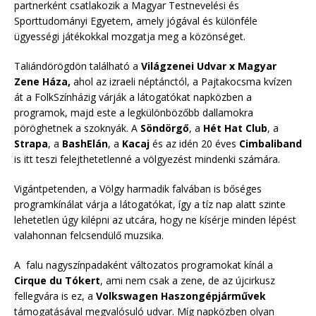
partnerként csatlakozik a Magyar Testnevelési és
Sporttudományi Egyetem, amely jógával és különféle
ügyességi játékokkal mozgatja meg a közönséget.
Taliándörögdön található a
Világzenei Udvar x Magyar
Zene Háza,
ahol az izraeli néptánctól, a Pajtakocsma kvízen
át a FolkSzínházig várják a látogatókat napközben a
programok, majd este a legkülönbözőbb dallamokra
pöröghetnek a szoknyák. A
Söndörgő
, a
Hét Hat Club
, a
Strapa
, a
BashElán
, a
Kacaj
és az idén 20 éves
Cimbaliband
is itt teszi felejthetetlenné a völgyezést mindenki számára.
Vigántpetenden, a Völgy harmadik falvában is bőséges
programkínálat várja a látogatókat, így a tíz nap alatt szinte
lehetetlen úgy kilépni az utcára, hogy ne kísérje minden lépést
valahonnan felcsendülő muzsika.
A falu nagyszínpadaként változatos programokat kínál a
Cirque du Tókert
, ami nem csak a zene, de az újcirkusz
fellegvára is ez, a
Volkswagen Haszongépjárművek
támogatásával megvalósuló udvar. Míg napközben olyan