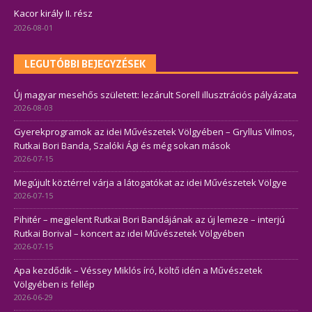
Kacor király II. rész
2026-08-01
LEGUTÓBBI BEJEGYZÉSEK
Új magyar mesehős született: lezárult Sorell illusztrációs pályázata
2026-08-03
Gyerekprogramok az idei Művészetek Völgyében – Gryllus Vilmos,
Rutkai Bori Banda, Szalóki Ági és még sokan mások
2026-07-15
Megújult köztérrel várja a látogatókat az idei Művészetek Völgye
2026-07-15
Pihitér – megjelent Rutkai Bori Bandájának az új lemeze – interjú
Rutkai Borival – koncert az idei Művészetek Völgyében
2026-07-15
Apa kezdődik – Véssey Miklós író, költő idén a Művészetek
Völgyében is fellép
2026-06-29