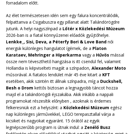
forradalom előtt.
Az élet természetesen idén sem egy falura koncentrálódik,
felpattanva a Csigabuszra egy pillanat alatt Taliándörögdre
jutunk. A helyi nagyszínpad a
Lőtér x Közlekedési Múzeum
2026-ban is a fiatal könnyűzenei előadók gyűjtőhelye.
Lenkke_, Sisi, Deva, a Péterfy Bori & Love Band
női
energiái különleges hangulatot ígérnek, de a
Platon
Karataev, Mehringer a Hiperkarma
vagy a
Hűvös
mással
össze nem téveszthető hangzása is itt csendül fel, valamint
Hollandia is képviselteti magát a színpadon,
Alexander Moto
műsorával. A fiatalos lendület már 45 éve kitart a
KFT
esetében, akik szintén itt állnak színpadra, míg a
Duckshell,
Besh o Drom
kettős biztosan a legnagyobb táncot hozza
majd el a taliándörögdi éjszakába. Akik inkább a nappali
programokat részesítik előnyben , azoknak is érdemes
felkeresniük ezt a helyszínt: a
Közlekedési Múzeum
egész
nap különleges járművekkel, LEGO terepasztallal várja a
kicsiket és nagyokat egyaránt. 15 órától az egyik
legnépszerűbb program is útnak indul: a
Zenélő Busz
fedélzetén olyan előadókkal utazhat együtt a közönség, mint a