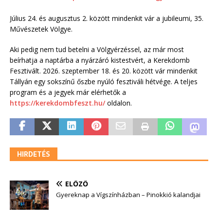
Július 24. és augusztus 2. között mindenkit vár a jubileumi, 35.
Művészetek Völgye.
Aki pedig nem tud betelni a Völgyérzéssel, az már most
beírhatja a naptárba a nyárzáró kistestvért, a Kerekdomb
Fesztivált. 2026. szeptember 18. és 20. között vár mindenkit
Tállyán egy sokszínű őszbe nyúló fesztiváli hétvége. A teljes
program és a jegyek már elérhetők a
https://kerekdombfeszt.hu/
oldalon.
HIRDETÉS
ELŐZŐ
Gyereknap a Vígszínházban – Pinokkió kalandjai