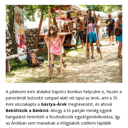
A jubileumi évre átalakul Kapolcs ikonikus helyszíne is, hiszen a
panorámát biztosító színpad alatt ott lapul az árok, ami a 35.
évre visszakapta a
Gástya-Árok
megnevezést, és ahová
Beköltözik a Bánkitó
. Ahogy a tó partján mindig egyedi
hangulatot teremtett a fesztiválozók együttgondolkodása, így
az Árokban sem maradnak a Völgylakók szellemi táplálék