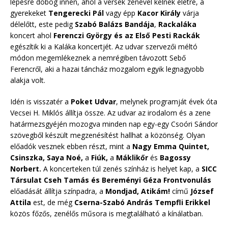
lépésre dobog innen, ahol a versek zenével kelnek életre, a
gyerekeket
Tengerecki Pál
vagy épp
Kacor Király
várja
délelőtt, este pedig
Szabó Balázs Bandája
,
Rackaláka
koncert ahol
Ferenczi György és az Első Pesti Rackák
egészítik ki a Kaláka koncertjét. Az udvar szervezői méltó
módon megemlékeznek a nemrégiben távozott Sebő
Ferencről, aki a hazai táncház mozgalom egyik legnagyobb
alakja volt.
Idén is visszatér a
Poket Udvar
, melynek programját évek óta
Vecsei H. Miklós állítja össze. Az udvar az irodalom és a zene
határmezsgyéjén mozogva minden nap egy-egy Csoóri Sándor
szövegből készült megzenésítést hallhat a közönség. Olyan
előadók vesznek ebben részt, mint a
Nagy Emma Quintet,
Csinszka, Saya Noé,
a
Fiúk,
a
Máklikőr
és
Bagossy
Norbert.
A koncerteken túl zenés színház is helyet kap, a
SICC
Társulat Cseh Tamás és Bereményi Géza Frontvonulás
előadását állítja színpadra, a
Mondjad, Atikám!
című
József
Attila
est, de még
Cserna-Szabó András Tempfli Erikkel
közös főzős, zenélős műsora is megtalálható a kínálatban.