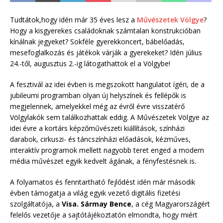
Tudtátok,hogy idén már 35 éves lesz a
Művészetek Völgye
?
Hogy a kisgyerekes családoknak számtalan konstrukcióban
kínálnak jegyeket? Sokféle gyerekkoncert, bábelőadás,
mesefoglalkozás és játékok várják a gyerekeket? Idén július
24.-től, augusztus 2.-ig látogathattok el a Völgybe!
A fesztivál az idei évben is megszokott hangulatot ígéri, de a
jubileumi programban olyan új helyszínek és fellépők is
megjelennek, amelyekkel még az évről évre visszatérő
Völgylakók sem találkozhattak eddig. A Művészetek Völgye az
idei évre a kortárs képzőművészeti kiállítások, színházi
darabok, cirkuszi- és táncszínházi előadások, kézműves,
interaktív programok mellett nagyobb teret enged a modern
média művészet egyik kedvelt ágának, a fényfestésnek is.
A folyamatos és fenntartható fejlődést idén már második
évben támogatja a világ egyik vezető digitális fizetési
szolgáltatója, a
Visa. Sármay Bence
, a cég Magyarországért
felelős vezetője a sajtótájékoztatón elmondta, hogy miért