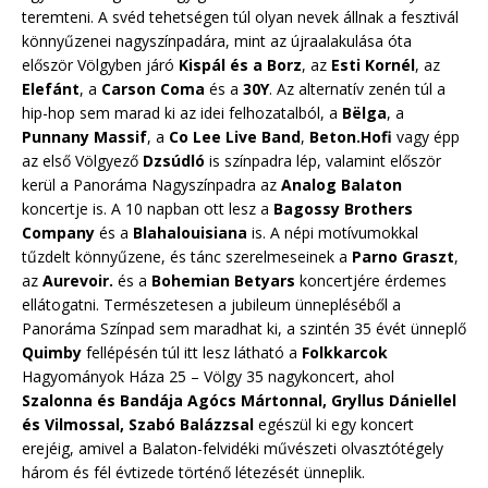
teremteni. A svéd tehetségen túl olyan nevek állnak a fesztivál
könnyűzenei nagyszínpadára, mint az újraalakulása óta
először Völgyben járó
Kispál és a Borz
, az
Esti Kornél
, az
Elefánt
, a
Carson Coma
és a
30Y
. Az alternatív zenén túl a
hip-hop sem marad ki az idei felhozatalból, a
Bëlga
, a
Punnany Massif
, a
Co Lee Live Band
,
Beton.Hofi
vagy épp
az első Völgyező
Dzsúdló
is színpadra lép, valamint először
kerül a Panoráma Nagyszínpadra az
Analog Balaton
koncertje is. A 10 napban ott lesz a
Bagossy Brothers
Company
és a
Blahalouisiana
is. A népi motívumokkal
tűzdelt könnyűzene, és tánc szerelmeseinek a
Parno Graszt
,
az
Aurevoir.
és a
Bohemian Betyars
koncertjére érdemes
ellátogatni. Természetesen a jubileum ünnepléséből a
Panoráma Színpad sem maradhat ki, a szintén 35 évét ünneplő
Quimby
fellépésén túl itt lesz látható a
Folkkarcok
Hagyományok Háza 25 – Völgy 35 nagykoncert, ahol
Szalonna és Bandája Agócs Mártonnal, Gryllus Dániellel
és Vilmossal, Szabó Balázzsal
egészül ki egy koncert
erejéig, amivel a Balaton-felvidéki művészeti olvasztótégely
három és fél évtizede történő létezését ünneplik.