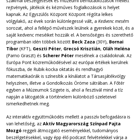
szakmai beszélgetések és múzeumi bemutatkozások mellett
rejtvények, játékok és kézműves foglalkozások is helyet
kapnak. Az Egyszülős Központ Központ régóta lelkes
völgylakó, az évek során különlegessé vált, a
Kedvenc mesé
m
sorozat, ahol a fellépő művészek leülnek a gyerekek közé, és a
saját kedvenc meséiket hozzák el. A bensőséges és szerethető
programban idén többek között
Beck Zaza
(30Y),
Bornai
Tibor
(KFT),
Geszti Péter
,
Grecsó Krisztián
,
Oláh Heléna
(Parno Graszt) és
Scherer Péter
mesélnek a családoknak. Az
Európa Pont közreműködésével az európai értékek kerülnek
fókuszba, de Rubik-kocka oktatás és rendhagyó
matematikaórák is színesítik a kínálatot a Társasjátékvölgy
helyszínen, illetve a Gondolkozás Öröme sátrában. A Főtér
egyben a Múzeumok Szigete is, ahol a fesztivál mind a tíz
napján a látogatók a történelem különböző szeleteivel
ismerkedhetnek meg.
Az interaktív együttműködés mellett a passzív befogadásra is
van lehetőség, az
Aktív Magyarország Színpad Pajta
Mozgó
reggeli átmozgató eseményekkel, tudományos
beszélgetésekkel, vagy épp élő podcast felvételekkel várja a