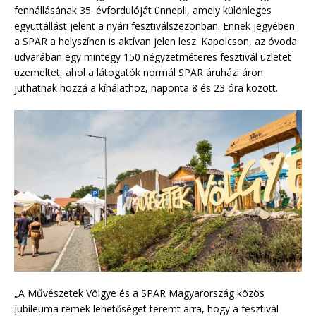
fennállásának 35. évfordulóját ünnepli, amely különleges
együttállást jelent a nyári fesztiválszezonban. Ennek jegyében
a SPAR a helyszínen is aktívan jelen lesz: Kapolcson, az óvoda
udvarában egy mintegy 150 négyzetméteres fesztivál üzletet
üzemeltet, ahol a látogatók normál SPAR áruházi áron
juthatnak hozzá a kínálathoz, naponta 8 és 23 óra között.
„A Művészetek Völgye és a SPAR Magyarország közös
jubileuma remek lehetőséget teremt arra, hogy a fesztivál