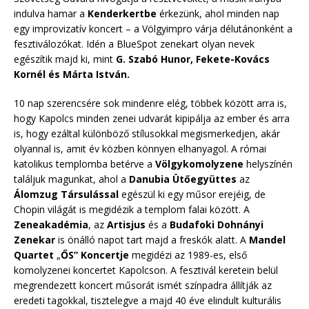
indulva hamar a
Kenderkertbe
érkezünk, ahol minden nap
egy improvizatív koncert – a Völgyimpro várja délutánonként a
fesztiválozókat. Idén a BlueSpot zenekart olyan nevek
egészítik majd ki, mint
G. Szabó Hunor, Fekete-Kovács
Kornél és Márta István.
10 nap szerencsére sok mindenre elég, többek között arra is,
hogy Kapolcs minden zenei udvarát kipipálja az ember és arra
is, hogy ezáltal különböző stílusokkal megismerkedjen, akár
olyannal is, amit év közben könnyen elhanyagol. A római
katolikus templomba betérve a
Völgykomolyzene
helyszínén
találjuk magunkat, ahol a
Danubia Ütőegyüttes
az
Álomzug Társulással
egészül ki egy műsor erejéig, de
Chopin világát is megidézik a templom falai között. A
Zeneakadémia
, az
Artisjus
és a
Budafoki Dohnányi
Zenekar
is önálló napot tart majd a freskók alatt. A
Mandel
Quartet
„
ŐS” Koncertje
megidézi az 1989-es, első
komolyzenei koncertet Kapolcson. A fesztivál keretein belül
megrendezett koncert műsorát ismét színpadra állítják az
eredeti tagokkal, tisztelegve a majd 40 éve elindult kulturális