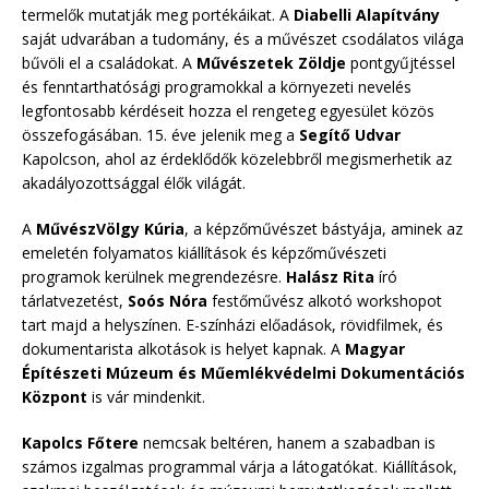
termelők mutatják meg portékáikat. A
Diabelli Alapítvány
saját udvarában a tudomány, és a művészet csodálatos világa
bűvöli el a családokat. A
Művészetek Zöldje
pontgyűjtéssel
és fenntarthatósági programokkal a környezeti nevelés
legfontosabb kérdéseit hozza el rengeteg egyesület közös
összefogásában. 15. éve jelenik meg a
Segítő Udvar
Kapolcson, ahol az érdeklődők közelebbről megismerhetik az
akadályozottsággal élők világát.
A
MűvészVölgy Kúria
, a képzőművészet bástyája, aminek az
emeletén folyamatos kiállítások és képzőművészeti
programok kerülnek megrendezésre.
Halász Rita
író
tárlatvezetést,
Soós Nóra
festőművész alkotó workshopot
tart majd a helyszínen. E-színházi előadások, rövidfilmek, és
dokumentarista alkotások is helyet kapnak. A
Magyar
Építészeti Múzeum és Műemlékvédelmi Dokumentációs
Központ
is vár mindenkit.
Kapolcs Főtere
nemcsak beltéren, hanem a szabadban is
számos izgalmas programmal várja a látogatókat. Kiállítások,