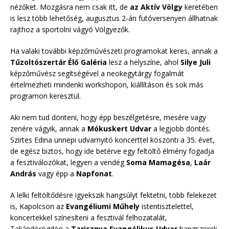
nézőket. Mozgásra nem csak itt, de
az Aktív Völgy
keretében
is lesz több lehetőség, augusztus 2-án futóversenyen állhatnak
rajthoz a sportolni vágyó Völgyezők.
Ha valaki további képzőművészeti programokat keres, annak a
Tűzoltószertár Élő Galéria
lesz a helyszíne, ahol
Silye Juli
képzőművész segítségével a neokegytárgy fogalmát
értelmezheti mindenki workshopon, kiállításon és sok más
programon keresztül.
Aki nem tud dönteni, hogy épp beszélgetésre, mesére vagy
zenére vágyik, annak a
Mókuskert Udvar
a legjobb döntés.
Szirtes Edina ünnepi udvarnyitó koncerttel köszönti a 35. évet,
de egész biztos, hogy ide betérve egy feltöltő élmény fogadja
a fesztiválozókat, legyen a vendég
Soma Mamagésa
,
Laár
András
vagy épp a
Napfonat
.
A lelki feltöltődésre igyekszik hangsúlyt fektetni, több felekezet
is, Kapolcson az
Evangéliumi Műhely
istentisztelettel,
koncertekkel színesíteni a fesztivál felhozatalát,
Taliándörögdön a
Tarisznya Evangélikus Udvar
hangszerek