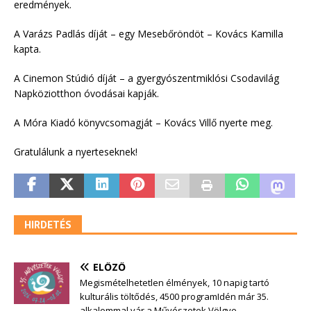
eredmények.
A Varázs Padlás díját – egy Mesebőröndöt – Kovács Kamilla
kapta.
A Cinemon Stúdió díját – a gyergyószentmiklósi Csodavilág
Napköziotthon óvodásai kapják.
A Móra Kiadó könyvcsomagját – Kovács Villő nyerte meg.
Gratulálunk a nyerteseknek!
HIRDETÉS
ELŐZŐ
Megismételhetetlen élmények, 10 napig tartó
kulturális töltődés, 4500 programIdén már 35.
alkalommal vár a Művészetek Völgye