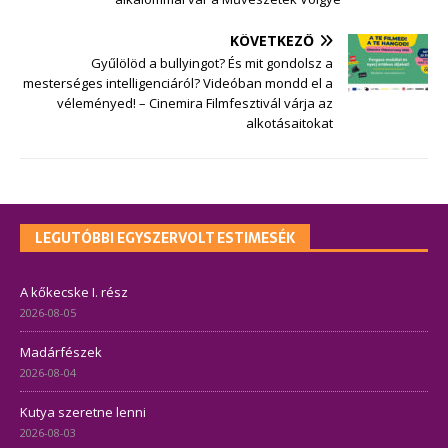
KÖVETKEZŐ
Gyűlölöd a bullyingot? És mit gondolsz a
mesterséges intelligenciáról? Videóban mondd el a
véleményed! – Cinemira Filmfesztivál várja az
alkotásaitokat
LEGUTÓBBI EGYSZERVOLT ESTIMESÉK
A kőkecske I. rész
2026-08-05
Madárfészek
2026-08-04
Kutya szeretne lenni
2026-08-03