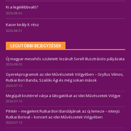
Ki a legelébbvaló?
2026-08-02
Kacor király II. rész
2026-08-01
LEGUTÓBBI BEJEGYZÉSEK
Új magyar mesehős született: lezárult Sorell illusztrációs pályázata
2026-08-03
Gyerekprogramok az idei Művészetek Völgyében – Gryllus Vilmos,
Rutkai Bori Banda, Szalóki Ági és még sokan mások
2026-07-15
Megújult köztérrel várja a látogatókat az idei Művészetek Völgye
2026-07-15
Pihitér – megjelent Rutkai Bori Bandájának az új lemeze – interjú
Rutkai Borival – koncert az idei Művészetek Völgyében
2026-07-15