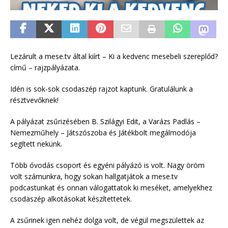
Lezárult a mese.tv által kiírt – Ki a kedvenc mesebeli szereplőd?
című – rajzpályázata.
Idén is sok-sok csodaszép rajzot kaptunk. Gratulálunk a
résztvevőknek!
A pályázat zsűrizésében B. Szilágyi Edit, a Varázs Padlás –
Nemezműhely – Játszószoba és Játékbolt megálmodója
segített nekünk.
Több óvodás csoport és egyéni pályázó is volt. Nagy öröm
volt számunkra, hogy sokan hallgatjátok a mese.tv
podcastunkat és onnan válogattatok ki meséket, amelyekhez
csodaszép alkotásokat készítettetek.
A zsűrinek igen nehéz dolga volt, de végül megszülettek az