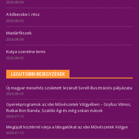
2026-08-06
A kőkecske I. rész
2026-08-05
Madárfészek
2026-08-04
Kutya szeretne lenni
2026-08-03
LEGUTÓBBI BEJEGYZÉSEK
Új magyar mesehős született: lezárult Sorell illusztrációs pályázata
2026-08-03
Gyerekprogramok az idei Művészetek Völgyében – Gryllus Vilmos,
Rutkai Bori Banda, Szalóki Ági és még sokan mások
2026-07-15
Megújult köztérrel várja a látogatókat az idei Művészetek Völgye
2026-07-15