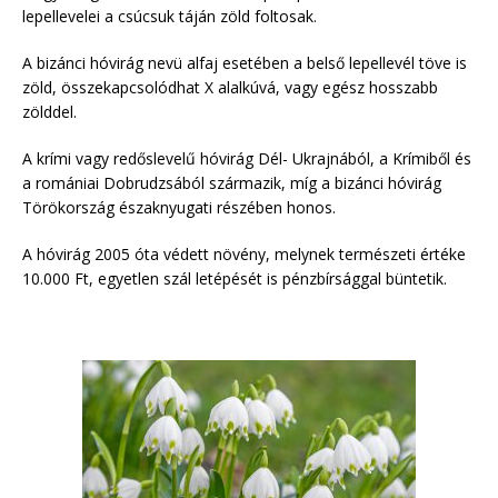
lepellevelei a csúcsuk táján zöld foltosak.
A bizánci hóvirág nevü alfaj esetében a belső lepellevél töve is
zöld, összekapcsolódhat X alalkúvá, vagy egész hosszabb
zölddel.
A krími vagy redőslevelű hóvirág Dél- Ukrajnából, a Krímiből és
a romániai Dobrudzsából származik, míg a bizánci hóvirág
Törökország északnyugati részében honos.
A hóvirág 2005 óta védett növény, melynek természeti értéke
10.000 Ft, egyetlen szál letépését is pénzbírsággal büntetik.