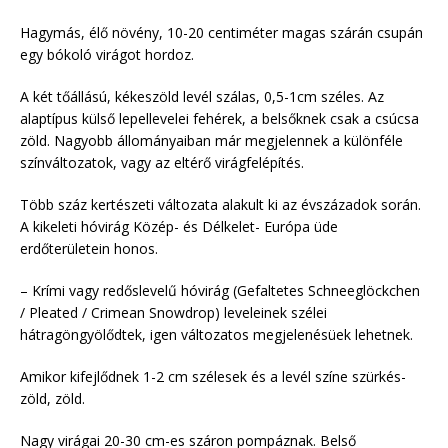
Hagymás, élő növény, 10-20 centiméter magas szárán csupán
egy bókoló virágot hordoz.
A két tőállású, kékeszöld levél szálas, 0,5-1cm széles. Az
alaptípus külső lepellevelei fehérek, a belsőknek csak a csúcsa
zöld. Nagyobb állományaiban már megjelennek a különféle
színváltozatok, vagy az eltérő virágfelépítés.
Több száz kertészeti változata alakult ki az évszázadok során.
A kikeleti hóvirág Közép- és Délkelet- Európa üde
erdőterületein honos.
– Krími vagy redőslevelű hóvirág (Gefaltetes Schneeglöckchen
/ Pleated / Crimean Snowdrop) leveleinek szélei
hátragöngyölődtek, igen változatos megjelenésüek lehetnek.
Amikor kifejlődnek 1-2 cm szélesek és a levél színe szürkés-
zöld, zöld.
Nagy virágai 20-30 cm-es száron pompáznak. Belső