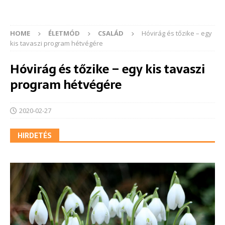
HOME
ÉLETMÓD
CSALÁD
Hóvirág és tőzike – egy
kis tavaszi program hétvégére
Hóvirág és tőzike – egy kis tavaszi
program hétvégére
2020-02-27
HIRDETÉS