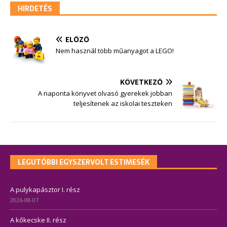
HIRDETÉS
ELŐZŐ
Nem használ több műanyagot a LEGO!
KÖVETKEZŐ
A naponta könyvet olvasó gyerekek jobban
teljesítenek az iskolai teszteken
LEGUTÓBBI EGYSZERVOLT ESTIMESÉK
A pulykapásztor I. rész
2026-08-07
A kőkecske II. rész