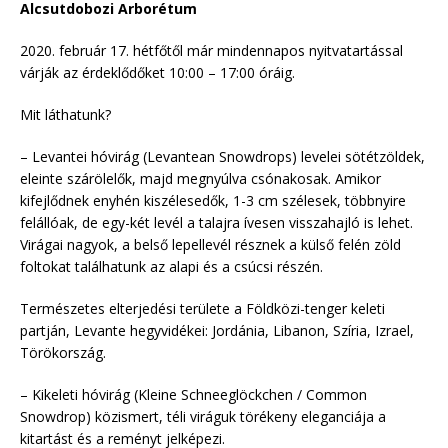
Alcsutdobozi Arborétum
2020. február 17. hétfőtől már mindennapos nyitvatartással
várják az érdeklődőket 10:00 – 17:00 óráig.
Mit láthatunk?
– Levantei hóvirág (Levantean Snowdrops) levelei sötétzöldek,
eleinte szárölelők, majd megnyúlva csónakosak. Amikor
kifejlődnek enyhén kiszélesedők, 1-3 cm szélesek, többnyire
felállóak, de egy-két levél a talajra ívesen visszahajló is lehet.
Virágai nagyok, a belső lepellevél résznek a külső felén zöld
foltokat találhatunk az alapi és a csúcsi részén.
Természetes elterjedési területe a Földközi-tenger keleti
partján, Levante hegyvidékei: Jordánia, Libanon, Szíria, Izrael,
Törökország.
– Kikeleti hóvirág (Kleine Schneeglöckchen / Common
Snowdrop) közismert, téli viráguk törékeny eleganciája a
kitartást és a reményt jelképezi.