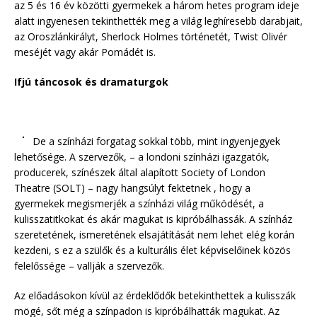
az 5 és 16 év közötti gyermekek a három hetes program ideje
alatt ingyenesen tekinthették meg a világ leghíresebb darabjait,
az Oroszlánkirályt, Sherlock Holmes történetét, Twist Olivér
meséjét vagy akár Pomádét is.
Ifjú táncosok és dramaturgok
De a színházi forgatag sokkal több, mint ingyenjegyek
lehetősége. A szervezők, – a londoni színházi igazgatók,
producerek, színészek által alapított Society of London
Theatre (SOLT) – nagy hangsúlyt fektetnek , hogy a
gyermekek megismerjék a színházi világ működését, a
kulisszatitkokat és akár magukat is kipróbálhassák. A színház
szeretetének, ismeretének elsajátítását nem lehet elég korán
kezdeni, s ez a szülők és a kulturális élet képviselőinek közös
felelőssége – vallják a szervezők.
Az előadásokon kívül az érdeklődők betekinthettek a kulisszák
mögé, sőt még a színpadon is kipróbálhatták magukat. Az