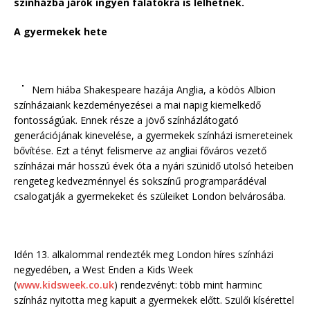
színházba járók ingyen falatokra is lelhetnek.
A gyermekek hete
Nem hiába Shakespeare hazája Anglia, a ködös Albion
színházaiank kezdeményezései a mai napig kiemelkedő
fontosságúak. Ennek része a jövő színházlátogató
generációjának kinevelése, a gyermekek színházi ismereteinek
bővítése. Ezt a tényt felismerve az angliai főváros vezető
színházai már hosszú évek óta a nyári szünidő utolsó heteiben
rengeteg kedvezménnyel és sokszínű programparádéval
csalogatják a gyermekeket és szüleiket London belvárosába.
Idén 13. alkalommal rendezték meg London híres színházi
negyedében, a West Enden a Kids Week
(
www.kidsweek.co.uk
) rendezvényt: több mint harminc
színház nyitotta meg kapuit a gyermekek előtt. Szülői kísérettel