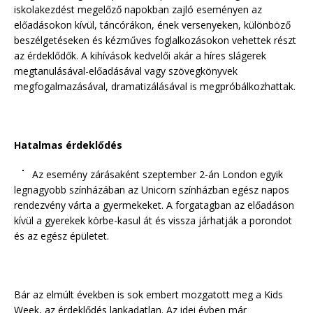
iskolakezdést megelőző napokban zajló eseményen az
előadásokon kívül, táncórákon, ének versenyeken, különböző
beszélgetéseken és kézműves foglalkozásokon vehettek részt
az érdeklődők. A kihívások kedvelői akár a híres slágerek
megtanulásával-előadásával vagy szövegkönyvek
megfogalmazásával, dramatizálásával is megpróbálkozhattak.
Hatalmas érdeklődés
Az esemény zárásaként szeptember 2-án London egyik
legnagyobb színházában az Unicorn színházban egész napos
rendezvény várta a gyermekeket. A forgatagban az előadáson
kívül a gyerekek körbe-kasul át és vissza járhatják a porondot
és az egész épületet.
Bár az elmúlt években is sok embert mozgatott meg a Kids
Week, az érdeklődés lankadatlan. Az idei évben már