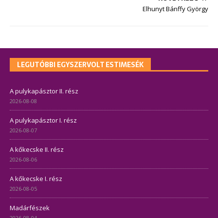
Elhunyt Bánffy György
LEGUTÓBBI EGYSZERVOLT ESTIMESÉK
A pulykapásztor II. rész
2026-08-08
A pulykapásztor I. rész
2026-08-07
A kőkecske II. rész
2026-08-06
A kőkecske I. rész
2026-08-05
Madárfészek
2026-08-04