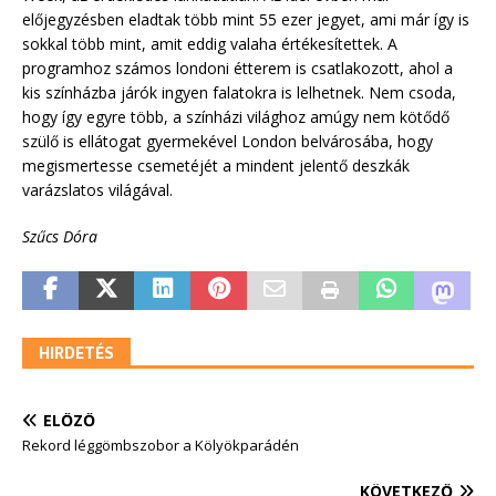
előjegyzésben eladtak több mint 55 ezer jegyet, ami már így is
sokkal több mint, amit eddig valaha értékesítettek. A
programhoz számos londoni étterem is csatlakozott, ahol a
kis színházba járók ingyen falatokra is lelhetnek. Nem csoda,
hogy így egyre több, a színházi világhoz amúgy nem kötődő
szülő is ellátogat gyermekével London belvárosába, hogy
megismertesse csemetéjét a mindent jelentő deszkák
varázslatos világával.
Szűcs Dóra
HIRDETÉS
ELŐZŐ
Rekord léggömbszobor a Kölyökparádén
KÖVETKEZŐ