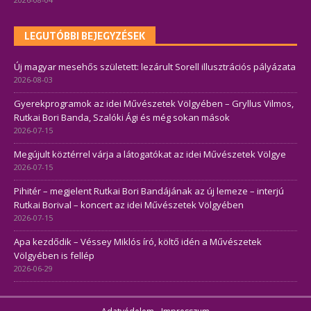
LEGUTÓBBI BEJEGYZÉSEK
Új magyar mesehős született: lezárult Sorell illusztrációs pályázata
2026-08-03
Gyerekprogramok az idei Művészetek Völgyében – Gryllus Vilmos,
Rutkai Bori Banda, Szalóki Ági és még sokan mások
2026-07-15
Megújult köztérrel várja a látogatókat az idei Művészetek Völgye
2026-07-15
Pihitér – megjelent Rutkai Bori Bandájának az új lemeze – interjú
Rutkai Borival – koncert az idei Művészetek Völgyében
2026-07-15
Apa kezdődik – Véssey Miklós író, költő idén a Művészetek
Völgyében is fellép
2026-06-29