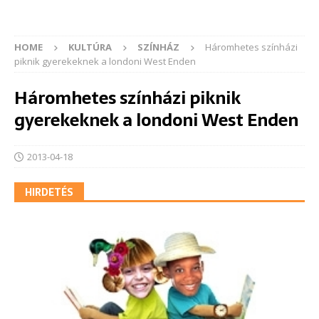
HOME
KULTÚRA
SZÍNHÁZ
Háromhetes színházi
piknik gyerekeknek a londoni West Enden
Háromhetes színházi piknik
gyerekeknek a londoni West Enden
2013-04-18
HIRDETÉS