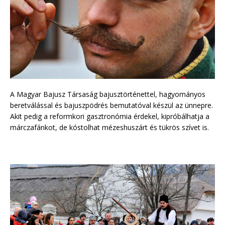
A Magyar Bajusz Társaság bajusztörténettel, hagyományos
beretválással és bajuszpödrés bemutatóval készül az ünnepre.
Akit pedig a reformkori gasztronómia érdekel, kipróbálhatja a
márczafánkot, de kóstolhat mézeshuszárt és tükrös szívet is.