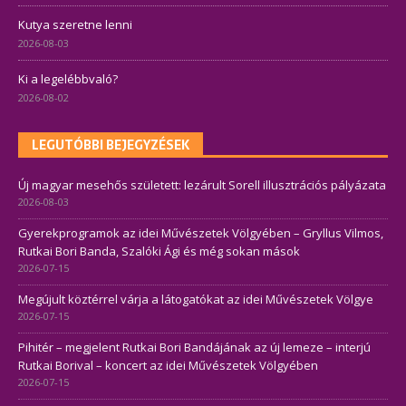
Kutya szeretne lenni
2026-08-03
Ki a legelébbvaló?
2026-08-02
LEGUTÓBBI BEJEGYZÉSEK
Új magyar mesehős született: lezárult Sorell illusztrációs pályázata
2026-08-03
Gyerekprogramok az idei Művészetek Völgyében – Gryllus Vilmos,
Rutkai Bori Banda, Szalóki Ági és még sokan mások
2026-07-15
Megújult köztérrel várja a látogatókat az idei Művészetek Völgye
2026-07-15
Pihitér – megjelent Rutkai Bori Bandájának az új lemeze – interjú
Rutkai Borival – koncert az idei Művészetek Völgyében
2026-07-15