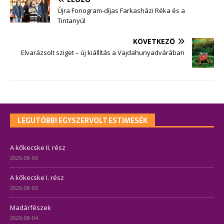
Újra Fonogram-díjas Farkasházi Réka és a
Tintanyúl
KÖVETKEZŐ
Elvarázsolt sziget – új kiállítás a Vajdahunyadvárában
LEGUTÓBBI EGYSZERVOLT ESTIMESÉK
A kőkecske II. rész
2026-08-06
A kőkecske I. rész
2026-08-05
Madárfészek
2026-08-04