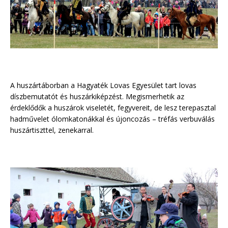
A huszártáborban a Hagyaték Lovas Egyesület tart lovas
díszbemutatót és huszárkiképzést. Megismerhetik az
érdeklődők a huszárok viseletét, fegyvereit, de lesz terepasztal
hadművelet ólomkatonákkal és újoncozás – tréfás verbuválás
huszártiszttel, zenekarral.