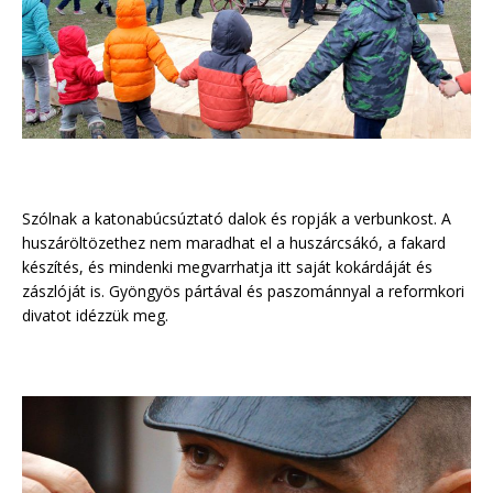
Szólnak a katonabúcsúztató dalok és ropják a verbunkost. A
huszáröltözethez nem maradhat el a huszárcsákó, a fakard
készítés, és mindenki megvarrhatja itt saját kokárdáját és
zászlóját is. Gyöngyös pártával és paszománnyal a reformkori
divatot idézzük meg.