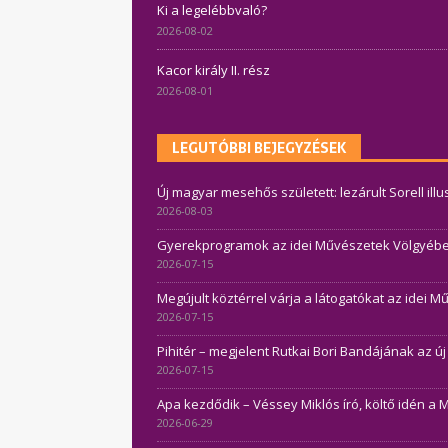
Ki a legelébbvaló?
2026-08-02
Kacor király II. rész
2026-08-01
LEGUTÓBBI BEJEGYZÉSEK
Új magyar mesehős született: lezárult Sorell ill
2026-08-03
Gyerekprogramok az idei Művészetek Völgyében 
2026-07-15
Megújult köztérrel várja a látogatókat az idei 
2026-07-15
Pihitér – megjelent Rutkai Bori Bandájának az ú
2026-07-15
Apa kezdődik – Véssey Miklós író, költő idén a 
2026-06-29