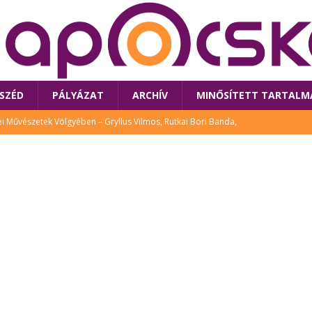
SZÉD
PÁLYÁZAT
ARCHÍV
MINŐSÍTETT TARTALM
 Művészetek Völgyében – Gryllus Vilmos, Rutkai Bori Banda,
TÚRA
 a látogatókat az idei Művészetek Völgye
CSALÁD
i Bori Bandájának az új lemeze – interjú Rutkai Borival – koncert az
A
klós író, költő idén a Művészetek Völgyében is fellép
KÖNYV
tt: lezárult Sorell illusztrációs pályázata
CSALÁD