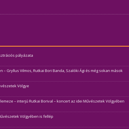
usztrációs pályázata
– Gryllus Vilmos, Rutkai Bori Banda, Szalóki Ági és még sokan mások
Művészetek Völgye
j lemeze – interjú Rutkai Borival – koncert az idei Művészetek Völgyében
Művészetek Völgyében is fellép