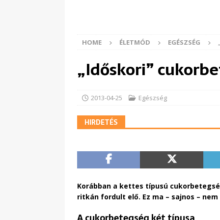
HOME
ÉLETMÓD
EGÉSZSÉG
„Időskori” cukorb
2013-04-25
Egészség
HIRDETÉS
Korábban a kettes típusú cukorbetegség
ritkán fordult elő. Ez ma – sajnos – ne
A cukorbetegség két típusa