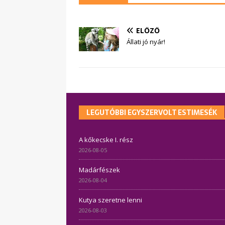
ELŐZŐ
Állati jó nyár!
LEGUTÓBBI EGYSZERVOLT ESTIMESÉK
A kőkecske I. rész
2026-08-05
Madárfészek
2026-08-04
Kutya szeretne lenni
2026-08-03