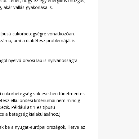
pcsol. Lehet, hogy ez egy energikus mozgás,
akár vallás gyakorlása is.
 típusú cukorbetegségre vonatkozóan.
záma, ami a diabétesz problémáját is
gol nyelvű orvosi lap is nyilvánosságra
ori cukorbetegség sok esetben tünetmentes
étesz elkülönítési kritériumai nem mindig
ezik. Például az 1-es típusú
cs a betegség kialakulásához.)
 be a nyugat-európai országok, illetve az