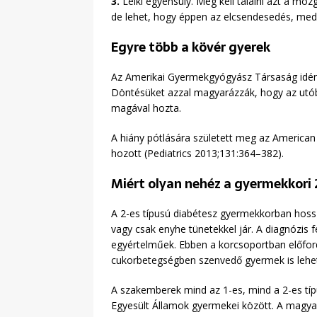
3.
Lelki egyensúly. Meg kell találni azt a mo
de lehet, hogy éppen az elcsendesedés, medit
Egyre több a kövér gyerek
Az Amerikai Gyermekgyógyász Társaság idén j
Döntésüket azzal magyarázzák, hogy az utób
magával hozta.
A hiány pótlására született meg az American 
hozott (Pediatrics 2013;131:364–382).
Miért olyan nehéz a gyermekkori 
A 2-es típusú diabétesz gyermekkorban hoss
vagy csak enyhe tünetekkel jár. A diagnózis f
egyértelműek. Ebben a korcsoportban előfordul
cukorbetegségben szenvedő gyermek is lehet 
A szakemberek mind az 1-es, mind a 2-es tí
Egyesült Államok gyermekei között. A magyar