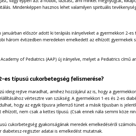
zgást, vagy éppen azt a hobbit, lazítást, ami minket megnyugtat, kika
álás. Mindenképpen hasznos lehet valamilyen spirituális tevékenység, 
anuárban először adott ki terápiás irányelveket a gyermekkori 2-es
bi három évtizedben meredeken emelkedett az elhízott gyermekek s
Academy of Pediatrics (AAP) új irányelve, melyet a Pediatrics című an
2-es típusú cukorbetegség felismerése?
zú ideig rejtve maradhat, amihez hozzájárul az is, hogy a gyermekk
elállításához vértesztre van szükség. A gyermekkori 1-es és 2-es diab
hat, hogy az egyik típusra jellemző tünet a másik típusban is jelentk
elhízott, nem csak a kettes típusú. (Csak ennek nála semmi köze nin
pusú cukorbetegség gyakoriságának meredek emelkedéséről számolnak
 diabetesz-regiszter adatai is emelkedést mutatnak.