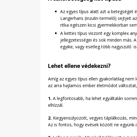
Az egyes típus alatt azt a betegséget 
Langerhans (inzulin-termelő) sejtjeit 
ritka egészen kicsi gyermekkorban sem
A kettes típus viszont egy komplex a
jellegzetességei és sok minden más. A
egyike, vagy esetleg több nagyszülő is
Lehet ellene védekezni?
Amíg az egyes típus ellen gyakorlatilag nem 
az arra hajlamos ember életmódot változtat, 
1.
A legfontosabb, ha lehet egyáltalán sorren
elhízzál.
2.
Kiegyensúlyozott, vegyes táplálkozás, min
Az is fontos, hogy evések között ne együnk-ig