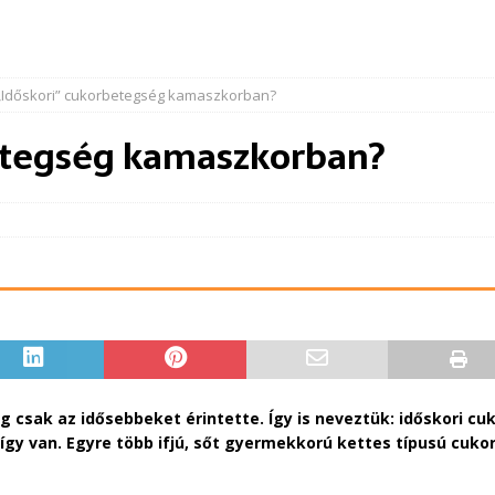
„Időskori” cukorbetegség kamaszkorban?
etegség kamaszkorban?
 csak az idősebbeket érintette. Így is neveztük: időskori 
m így van. Egyre több ifjú, sőt gyermekkorú kettes típusú cuko