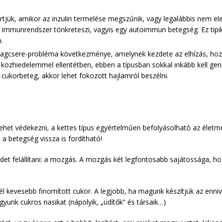
értjük, amikor az inzulin termelése megszűnik, vagy legalábbis nem e
az immunrendszer tönkreteszi, vagyis egy autoimmun betegség. Ez tipik
.
nyagcsere-probléma következménye, amelynek kezdete az elhízás, hoz
 közhiedelemmel ellentétben, ebben a típusban sokkal inkább kell gen
 cukorbeteg, akkor lehet fokozott hajlamról beszélni.
lehet védekezni, a kettes típus egyértelműen befolyásolható az életm
a betegség vissza is fordítható!
det felállítani: a mozgás. A mozgás két legfontosabb sajátossága, ho
él kevesebb finomított cukor. A legjobb, ha magunk készítjük az enn
yunk cukros nasikat (nápolyik, „üdítők” és társaik…)