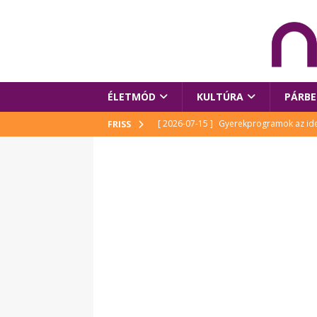
ÉLETMÓD
KULTÚRA
PÁRBE
[ 2026-07-15 ]
Gyerekprogramok az idei
FRISS
Szalóki Ági és még sokan mások
KUL
[ 2026-07-15 ]
Megújult köztérrel várja
[ 2026-07-15 ]
Pihitér – megjelent Rutka
idei Művészetek Völgyében
KULTÚR
[ 2026-06-29 ]
Apa kezdődik – Véssey Mi
[ 2026-08-03 ]
Új magyar mesehős születe