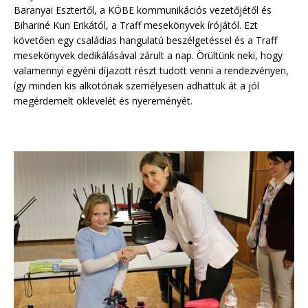
Baranyai Esztertől, a KÖBE kommunikációs vezetőjétől és
Bihariné Kun Erikától, a Traff mesekönyvek írójától. Ezt
követően egy családias hangulatú beszélgetéssel és a Traff
mesekönyvek dedikálásával zárult a nap. Örültünk neki, hogy
valamennyi egyéni díjazott részt tudott venni a rendezvényen,
így minden kis alkotónak személyesen adhattuk át a jól
megérdemelt oklevelét és nyereményét.