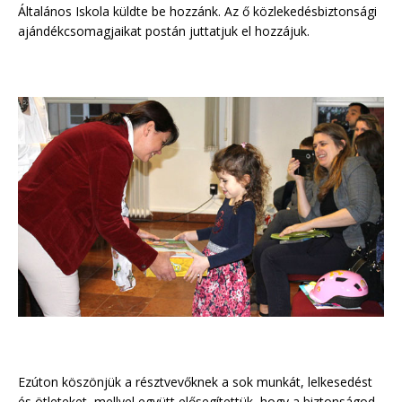
Általános Iskola küldte be hozzánk. Az ő közlekedésbiztonsági
ajándékcsomagjaikat postán juttatjuk el hozzájuk.
Ezúton köszönjük a résztvevőknek a sok munkát, lelkesedést
és ötleteket, mellyel együtt elősegítettük, hogy a biztonságod