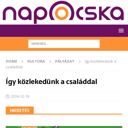
HOME
KULTÚRA
PÁLYÁZAT
Így közlekedünk a
családdal
Így közlekedünk a családdal
2016-12-19
HIRDETÉS