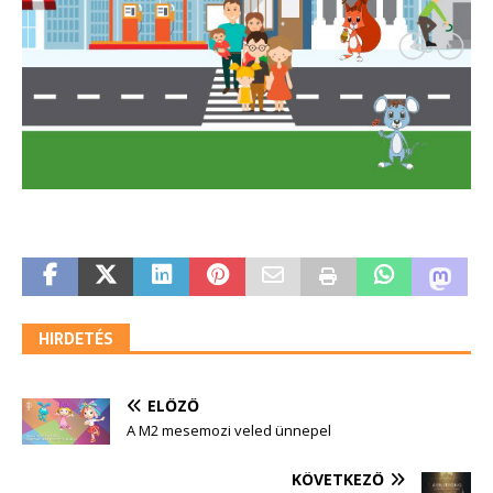
HIRDETÉS
ELŐZŐ
A M2 mesemozi veled ünnepel
KÖVETKEZŐ