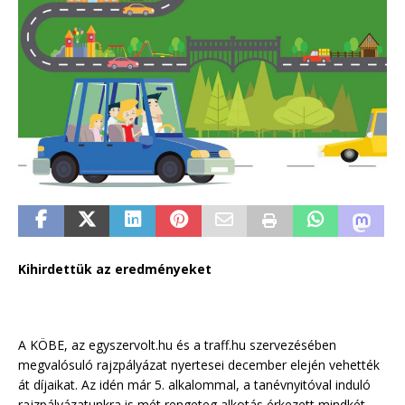
Kihirdettük az eredményeket
A KÖBE, az egyszervolt.hu és a traff.hu szervezésében
megvalósuló rajzpályázat nyertesei december elején vehették
át díjaikat. Az idén már 5. alkalommal, a tanévnyitóval induló
rajzpályázatunkra is,mét rengeteg alkotás érkezett mindkét