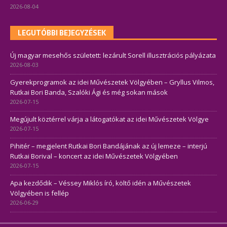
2026-08-04
LEGUTÓBBI BEJEGYZÉSEK
Új magyar mesehős született: lezárult Sorell illusztrációs pályázata
2026-08-03
Gyerekprogramok az idei Művészetek Völgyében – Gryllus Vilmos,
Rutkai Bori Banda, Szalóki Ági és még sokan mások
2026-07-15
Megújult köztérrel várja a látogatókat az idei Művészetek Völgye
2026-07-15
Pihitér – megjelent Rutkai Bori Bandájának az új lemeze – interjú
Rutkai Borival – koncert az idei Művészetek Völgyében
2026-07-15
Apa kezdődik – Véssey Miklós író, költő idén a Művészetek
Völgyében is fellép
2026-06-29