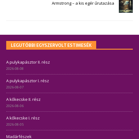
Armstrong – a kis egér űrutazása
LEGUTÓBBI EGYSZERVOLT ESTIMESÉK
A pulykapásztor II. rész
2026-08-08
A pulykapásztor I. rész
2026-08-07
A kőkecske II. rész
2026-08-06
A kőkecske I. rész
2026-08-05
Madárfészek