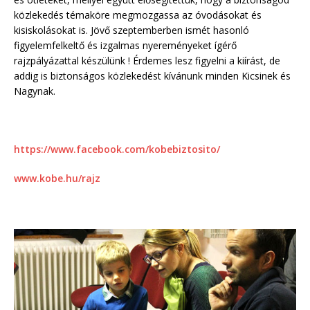
közlekedés témaköre megmozgassa az óvodásokat és
kisiskolásokat is. Jövő szeptemberben ismét hasonló
figyelemfelkeltő és izgalmas nyereményeket ígérő
rajzpályázattal készülünk ! Érdemes lesz figyelni a kiírást, de
addig is biztonságos közlekedést kívánunk minden Kicsinek és
Nagynak.
https://www.facebook.com/kobebiztosito/
www.kobe.hu/rajz