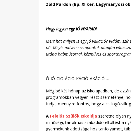
Zöld Pardon (Bp. XI.ker, Lágymányosi öb
Hogy legyen egy JÓ NYARAD!
Mert hát milyen is egy jó vakáció? Vidám, szín
nő. Mégis milyen szempontok alapján válasszun
utána bábműsorral, kézműves és sportprogramo
Ó-IÓ-CIÓ-ÁCIÓ-KÁCIÓ-AKÁCIÓ….
Még bő két hónap az iskolapadban, de aztán k
programokban vegyen részt szemefénye, hogy
tudja, mennyire fontos, hogy a csillogó-villo
A
Felelős Szülők Iskolája
szeretne olyan ny
minőségi, tartalmas szabadidő-eltöltést a ny
gyermekünk adottságaihoz tanfolyamot, tábo