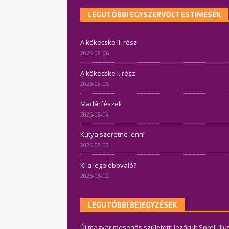
LEGUTÓBBI EGYSZERVOLT ESTIMESÉK
A kőkecske II. rész
2026-08-06
A kőkecske I. rész
2026-08-05
Madárfészek
2026-08-04
Kutya szeretne lenni
2026-08-03
Ki a legelébbvaló?
2026-08-02
LEGUTÓBBI BEJEGYZÉSEK
Új magyar mesehős született: lezárult Sorell ill