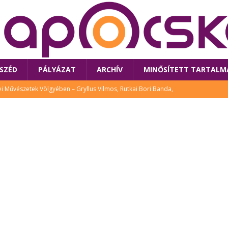
SZÉD
PÁLYÁZAT
ARCHÍV
MINŐSÍTETT TARTALM
 Művészetek Völgyében – Gryllus Vilmos, Rutkai Bori Banda,
TÚRA
 a látogatókat az idei Művészetek Völgye
CSALÁD
i Bori Bandájának az új lemeze – interjú Rutkai Borival – koncert az
A
klós író, költő idén a Művészetek Völgyében is fellép
KÖNYV
tt: lezárult Sorell illusztrációs pályázata
CSALÁD