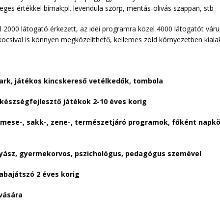
ges értékkel bírnak;pl. levendula szörp, mentás-olivás szappan, stb
 2000 látogató érkezett, az idei programra közel 4000 látogatót várun
kocsival is könnyen megközelíthető, kellemes zöld környezetben kialak
ark, játékos kincskereső vetélkedők, tombola
 készségfejlesztő játékok 2-10 éves korig
- , mese-, sakk-, zene-, természetjáró programok, főként nap
gyász, gyermekorvos, pszichológus, pedagógus szemével
abajátszó 2 éves korig
vására