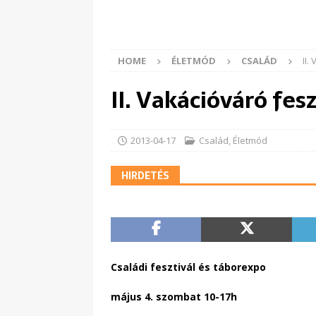
HOME
ÉLETMÓD
CSALÁD
II.
II. Vakációváró fe
2013-04-17
Család
,
Életmód
HIRDETÉS
Családi fesztivál és táborexpo
május 4. szombat 10-17h