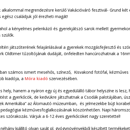
k alkalommal megrendezésre kerülő Vakációváró fesztivál- Grund két e
 egész családjuk jól érezheti magát!
 ahol a kényelmes pelenkázó és gyerekjátszó sarok mellett gyermeko
 szülők.
éri játszóterének felajánlásával a gyerekek mozgásfejlesztő és szór
rk Oldtimer tűzoltójának dudáját, önfeledten hancúrozhatnak a 16nm
an számos ismert mesehős, színező, Kisvakond fotófal, kézműves fog
bb kiadója, a
Móra kiadó
szervezésében.
hely, hanem a nyáron egy új és egyedülálló tábor helyszíne is lesz, 
tést a gyerkőcök, de kedvükre játszhatnak a Csodák palotájában, ús
ek Amerikába” az Álomautó múzeumban, és jelmezekbe bújt korabel
pedagógiai kézművesfoglalkozásának köszönhetően. Napi háromszori é
kes szórakozás. Várjuk a 6-12 éves gyerkőcöket nagy szeretettel!
éhány kiállító olyan saját pl. gyógynövényekből készített termékeke