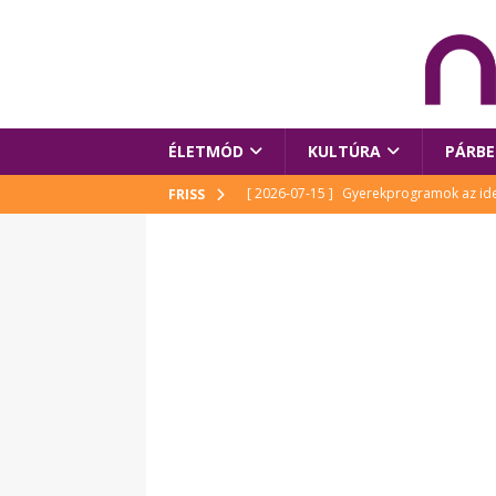
ÉLETMÓD
KULTÚRA
PÁRBE
[ 2026-07-15 ]
Gyerekprogramok az idei
FRISS
Szalóki Ági és még sokan mások
KUL
[ 2026-07-15 ]
Megújult köztérrel várja
[ 2026-07-15 ]
Pihitér – megjelent Rutka
idei Művészetek Völgyében
KULTÚR
[ 2026-06-29 ]
Apa kezdődik – Véssey Mi
[ 2026-08-03 ]
Új magyar mesehős születe