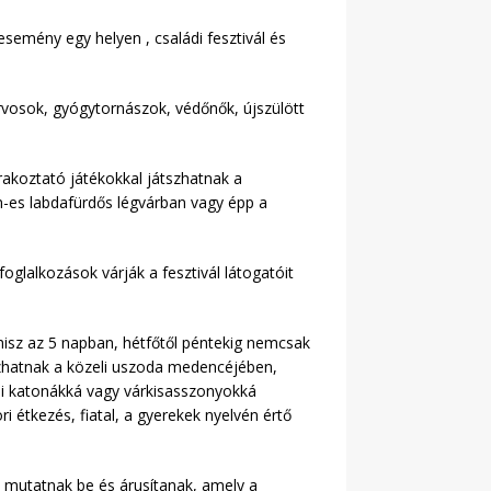
semény egy helyen , családi fesztivál és
rvosok, gyógytornászok, védőnők, újszülött
akoztató játékokkal játszhatnak a
-es labdafürdős légvárban vagy épp a
lalkozások várják a fesztivál látogatóit
hisz az 5 napban, hétfőtől péntekig nemcsak
zhatnak a közeli uszoda medencéjében,
i katonákká vagy várkisasszonyokká
tkezés, fiatal, a gyerekek nyelvén értő
t mutatnak be és árusítanak, amely a