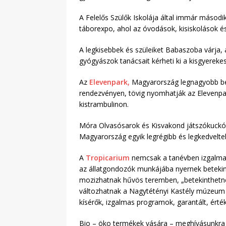
A Felelős Szülők Iskolája által immár másodi
táborexpo, ahol az óvodások, kisiskolások és
A legkisebbek és szüleiket Babaszoba várja,
gyógyászok tanácsait kérheti ki a kisgyerekes
Az
Elevenpark,
Magyarország legnagyobb belt
rendezvényen, tövig nyomhatják az Elevenpa
kistrambulinon.
Móra Olvasósarok és Kisvakond játszókuckób
Magyarország egyik legrégibb és legkedvelte
A
Tropicarium
nemcsak a tanévben izgalmas 
az állatgondozók munkájába nyernek betekin
mozizhatnak hűvös teremben, „betekinthetn
változhatnak a Nagytétényi Kastély múzeum 
kísérők, izgalmas programok, garantált, érté
Bio – öko termékek vására – meghívásunkra n