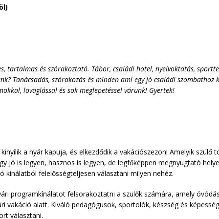
öl)
es, tartalmas és szórakoztató. Tábor, családi hotel, nyelvoktatás, sport
k? Tanácsadás, szórakozás és minden ami egy jó családi szombathoz kel
kkal, lovaglással és sok meglepetéssel várunk! Gyertek!
inyílik a nyár kapuja, és elkezdődik a vakációszezon! Amelyik szülő tö
 jó is legyen, hasznos is legyen, de legfőképpen megnyugtató helye
gó kínálatból felelősségteljesen választani milyen nehéz.
ári programkínálatot felsorakoztatni a szülők számára, amely óvódás
ári vakáció alatt. Kiváló pedagógusok, sportolók, készség és képessé
rt választani.