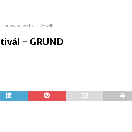
 Vakációváró fesztivál – GRUND
sztivál – GRUND