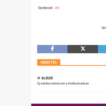
facebook :
itt
Gr
HIRDETÉS
ELŐZŐ
Új média-művészet a Holdudvarban