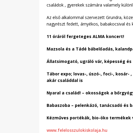
családok , gyerekek számára valamely különle
Az első alkalommal szervezett Grundra, közel
nagyrészt fedett, árnyékos, babakocsival és 
11 óráról fergeteges ALMA koncert!
Mazsola és a Tádé bábelőadás, kalandp
Állatsimogató, ugráló vár, képesség és
Tábor expo; lovas-, úszó-, foci-, kosár
akár családdal is
Nyaral a család! – okosságok a bőrgyó
Babaszoba – pelenkázó, tanácsadó és b
Kézműves portékák, bio-öko termékek 
www.felelosszulokiskolaja.hu