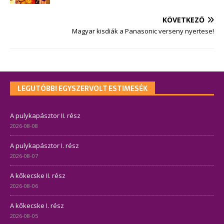
KÖVETKEZŐ
Magyar kisdiák a Panasonic verseny nyertese!
LEGUTÓBBI EGYSZERVOLT ESTIMESÉK
A pulykapásztor II. rész
2026-08-08
A pulykapásztor I. rész
2026-08-07
A kőkecske II. rész
2026-08-06
A kőkecske I. rész
2026-08-05