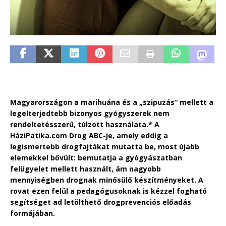
Magyarországon a marihuána és a „szipuzás” mellett a
legelterjedtebb bizonyos gyógyszerek nem
rendeltetésszerű, túlzott használata.* A
HáziPatika.com Drog ABC-je, amely eddig a
legismertebb drogfajtákat mutatta be, most újabb
elemekkel bővült: bemutatja a gyógyászatban
felügyelet mellett használt, ám nagyobb
mennyiségben drognak minősülő készítményeket. A
rovat ezen felül a pedagógusoknak is kézzel fogható
segítséget ad letölthető drogprevenciós előadás
formájában.