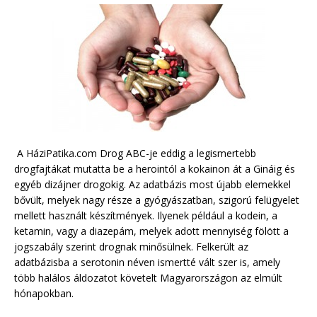
A HáziPatika.com Drog ABC-je eddig a legismertebb
drogfajtákat mutatta be a herointól a kokainon át a Gináig és
egyéb dizájner drogokig. Az adatbázis most újabb elemekkel
bővült, melyek nagy része a gyógyászatban, szigorú felügyelet
mellett használt készítmények. Ilyenek például a kodein, a
ketamin, vagy a diazepám, melyek adott mennyiség fölött a
jogszabály szerint drognak minősülnek. Felkerült az
adatbázisba a serotonin néven ismertté vált szer is, amely
több halálos áldozatot követelt Magyarországon az elmúlt
hónapokban.