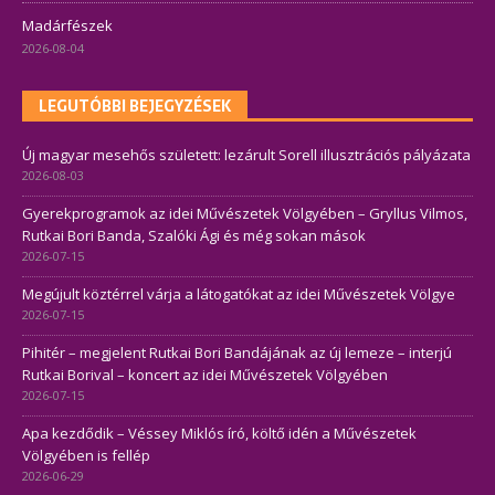
Madárfészek
2026-08-04
LEGUTÓBBI BEJEGYZÉSEK
Új magyar mesehős született: lezárult Sorell illusztrációs pályázata
2026-08-03
Gyerekprogramok az idei Művészetek Völgyében – Gryllus Vilmos,
Rutkai Bori Banda, Szalóki Ági és még sokan mások
2026-07-15
Megújult köztérrel várja a látogatókat az idei Művészetek Völgye
2026-07-15
Pihitér – megjelent Rutkai Bori Bandájának az új lemeze – interjú
Rutkai Borival – koncert az idei Művészetek Völgyében
2026-07-15
Apa kezdődik – Véssey Miklós író, költő idén a Művészetek
Völgyében is fellép
2026-06-29