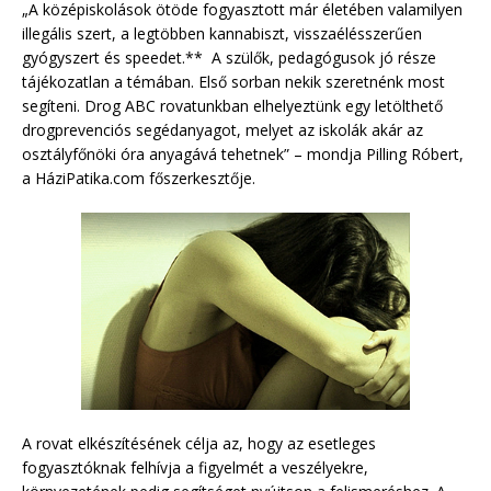
„A középiskolások ötöde fogyasztott már életében valamilyen
illegális szert, a legtöbben kannabiszt, visszaélésszerűen
gyógyszert és speedet.** A szülők, pedagógusok jó része
tájékozatlan a témában. Első sorban nekik szeretnénk most
segíteni. Drog ABC rovatunkban elhelyeztünk egy letölthető
drogprevenciós segédanyagot, melyet az iskolák akár az
osztályfőnöki óra anyagává tehetnek” – mondja Pilling Róbert,
a HáziPatika.com főszerkesztője.
A rovat elkészítésének célja az, hogy az esetleges
fogyasztóknak felhívja a figyelmét a veszélyekre,