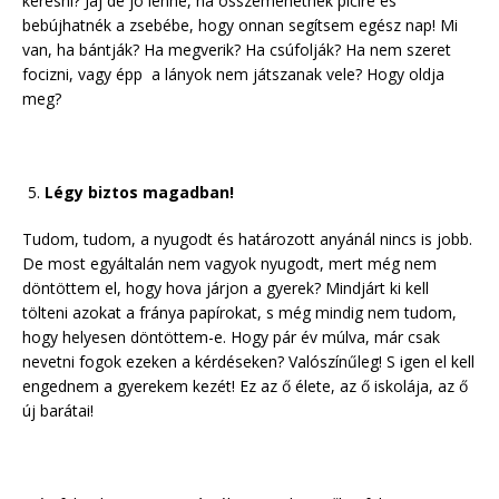
keresni? Jaj de jó lenne, ha összemehetnék picire és
bebújhatnék a zsebébe, hogy onnan segítsem egész nap! Mi
van, ha bántják? Ha megverik? Ha csúfolják? Ha nem szeret
focizni, vagy épp a lányok nem játszanak vele? Hogy oldja
meg?
Légy biztos magadban!
Tudom, tudom, a nyugodt és határozott anyánál nincs is jobb.
De most egyáltalán nem vagyok nyugodt, mert még nem
döntöttem el, hogy hova járjon a gyerek? Mindjárt ki kell
tölteni azokat a fránya papírokat, s még mindig nem tudom,
hogy helyesen döntöttem-e. Hogy pár év múlva, már csak
nevetni fogok ezeken a kérdéseken? Valószínűleg! S igen el kell
engednem a gyerekem kezét! Ez az ő élete, az ő iskolája, az ő
új barátai!