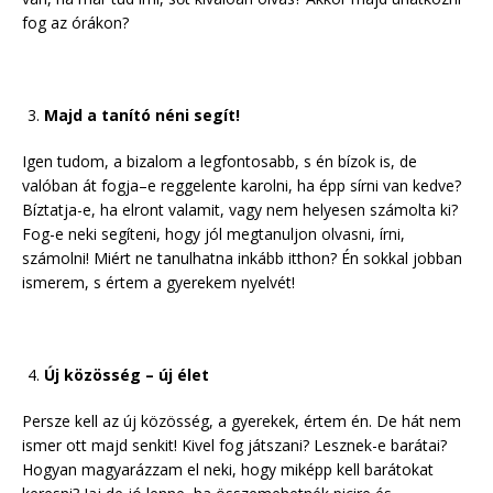
fog az órákon?
Majd a tanító néni segít!
Igen tudom, a bizalom a legfontosabb, s én bízok is, de
valóban át fogja–e reggelente karolni, ha épp sírni van kedve?
Bíztatja-e, ha elront valamit, vagy nem helyesen számolta ki?
Fog-e neki segíteni, hogy jól megtanuljon olvasni, írni,
számolni! Miért ne tanulhatna inkább itthon? Én sokkal jobban
ismerem, s értem a gyerekem nyelvét!
Új közösség – új élet
Persze kell az új közösség, a gyerekek, értem én. De hát nem
ismer ott majd senkit! Kivel fog játszani? Lesznek-e barátai?
Hogyan magyarázzam el neki, hogy miképp kell barátokat