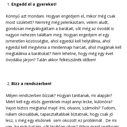
Engedd el a gyereket!
Könnyű azt mondani. Hogyan engedjem el, mikor még csak
most született? Nemrég még pelenkáztam, velem aludt,
gondosan megválogattam a barátait, sőt még az óvodát is
nagyon nehezen találtam meg. Hogyan engedjem el egy
ismeretlen közösségbe, ahol egyedül kell helytállnia, ahol
egyedül kell megvívnia a mindennapi harcait, ahol magának kell
megtalálnia a barátokat? Nem lehetne, hogy még egy évet
óvodába járjon? Talán akkor felkészülnék időben!
Bízz a rendszerben!
Milyen rendszerben bízzak? Hogyan tanítanak, mi alapján?
Miért kell egy elsős gyereknek majd annyi lecke, különóra?
Vajon biztos megtanul majd írni, olvasni, számolni? Tudom,
nálam okosabbak, tapasztaltabbak bíztatnak, hogy csak jó
lesz, s még egy elsősnek sem okozott ez problémát . De mi
van, ha már tud írni, sőt kiválóan olvas? Akkor majd unatkozni