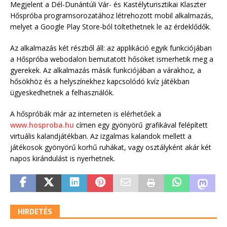
Megjelent a Dél-Dunántúli Vár- és Kastélyturisztikai Klaszter
Hőspróba programsorozatához létrehozott mobil alkalmazás,
melyet a Google Play Store-ból töltethetnek le az érdeklődők.
Az alkalmazás két részből áll: az applikáció egyik funkciójában
a Hőspróba webodalon bemutatott hősöket ismerhetik meg a
gyerekek. Az alkalmazás másik funkciójában a várakhoz, a
hősökhöz és a helyszínekhez kapcsolódó kvíz játékban
ügyeskedhetnek a felhasználók.
A hőspróbák már az interneten is elérhetőek a
www.hosproba.hu
címen egy gyönyörű grafikával felépített
virtuális kalandjátékban. Az izgalmas kalandok mellett a
játékosok gyönyörű korhű ruhákat, vagy osztályként akár két
napos kirándulást is nyerhetnek.
HIRDETÉS