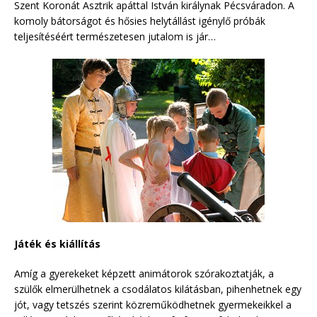
Szent Koronát Asztrik apáttal István királynak Pécsváradon. A
komoly bátorságot és hősies helytállást igénylő próbák
teljesítéséért természetesen jutalom is jár…
Játék és kiállítás
Amíg a gyerekeket képzett animátorok szórakoztatják, a
szülők elmerülhetnek a csodálatos kilátásban, pihenhetnek egy
jót, vagy tetszés szerint közreműködhetnek gyermekeikkel a