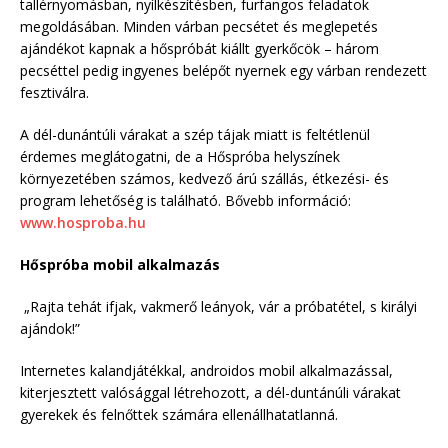
tallérnyomásban, nyílkészítésben, furfangos feladatok
megoldásában. Minden várban pecsétet és meglepetés
ajándékot kapnak a hőspróbát kiállt gyerkőcök – három
pecséttel pedig ingyenes belépőt nyernek egy várban rendezett
fesztiválra.
A dél-dunántúli várakat a szép tájak miatt is feltétlenül
érdemes meglátogatni, de a Hőspróba helyszínek
környezetében számos, kedvező árú szállás, étkezési- és
program lehetőség is található. Bővebb információ:
www.hosproba.hu
Hőspróba mobil alkalmazás
„Rajta tehát ifjak, vakmerő leányok, vár a próbatétel, s királyi
ajándok!”
Internetes kalandjátékkal, androidos mobil alkalmazással,
kiterjesztett valósággal létrehozott, a dél-duntánúli várakat
gyerekek és felnőttek számára ellenállhatatlanná.