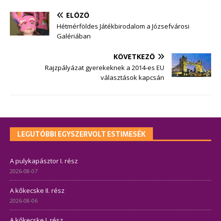
ELŐZŐ
Hétmérföldes Játékbirodalom a Józsefvárosi
Galériában
KÖVETKEZŐ
Rajzpályázat gyerekeknek a 2014-es EU
választások kapcsán
LEGUTÓBBI EGYSZERVOLT ESTIMESÉK
A pulykapásztor I. rész
2026-08-07
A kőkecske II. rész
2026-08-06
A kőkecske I. rész