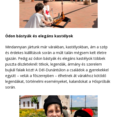
Ódon bástyák és elegáns kastélyok
Mindannyian jártunk már várakban, kastélyokban, ám a szép
és érdekes kiállítások során a múlt talán mégsem kelt életre
igazán. Pedig az ódon bástyák és elegáns kastélyok többek
puszta díszleteknél: titkok, legendák, ármány és szerelem
bujkál falaik közt! A Dél-Dunántúlon a családok a gyerekekkel
együtt – velük a főszerepben – élhetnek át várakhoz kötődő
legendákat, történelmi eseményeket, kalandokat a Hőspróbák
során.