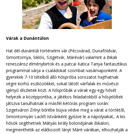
Várak a Dunántúlon
Hat dél-dunántúli történelmi vár (Pécsvárad, Dunaföldvár,
Simontornya, Siklós, Szigetvár, Márévár) valamint a Bikali
reneszánsz élménybirtok és a patcai Katica Tanya fantasztikus
programmal várja a családokat szombat-vasárnaponként. A
gyerekek 7-10 tételből álló hőspróba sorozatot hajthatnak
végre korhű eszközökkel, sokat látott várfalak és művészi
igényű díszletek közt. A hőspróbák a várak egy-egy hősét
helyezik a középpontba, a játékos feladatokból a hősjelöltek
játszva tanulhatnak a másfél-kétórás program során:
Szigetváron Zrínyi bőrébe bújva védve meg a várat a töröktől,
Simontornyán Lackfi Istvánként győzve le a nápolyiakat,. A kis
hősök segíthetnek Mátyás király bolondjának Bikalon,
megmenthetik az elátkozott lányt Máré várában, elhozhatják a