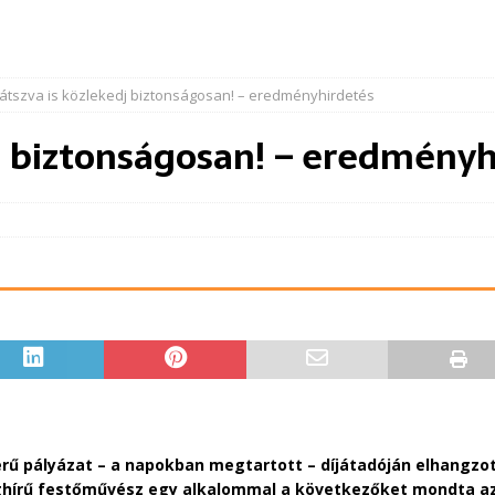
Játszva is közlekedj biztonságosan! – eredményhirdetés
dj biztonságosan! – eredmény
erű pályázat – a napokban megtartott – díjátadóján elhangzo
ilághírű festőművész egy alkalommal a következőket mondta a