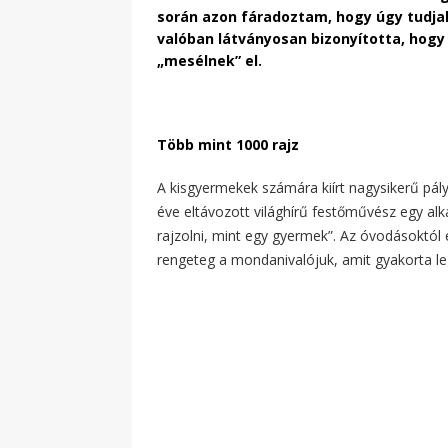
során azon fáradoztam, hogy úgy tudjak
valóban látványosan bizonyította, hog
„mesélnek” el.
Több mint 1000 rajz
A kisgyermekek számára kiírt nagysikerű pál
éve eltávozott világhírű festőművész egy a
rajzolni, mint egy gyermek”. Az óvodásoktól 
rengeteg a mondanivalójuk, amit gyakorta le