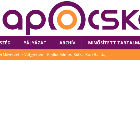
SZÉD
PÁLYÁZAT
ARCHÍV
MINŐSÍTETT TARTALM
 Művészetek Völgyében – Gryllus Vilmos, Rutkai Bori Banda,
TÚRA
 a látogatókat az idei Művészetek Völgye
CSALÁD
i Bori Bandájának az új lemeze – interjú Rutkai Borival – koncert az
A
klós író, költő idén a Művészetek Völgyében is fellép
KÖNYV
tt: lezárult Sorell illusztrációs pályázata
CSALÁD