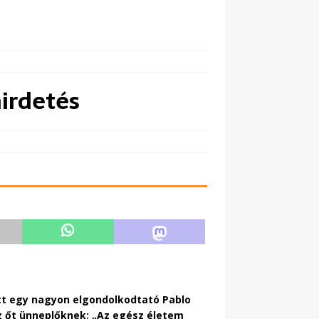
hirdetés
tt egy nagyon elgondolkodtató Pablo
z őt ünneplőknek: „Az egész életem