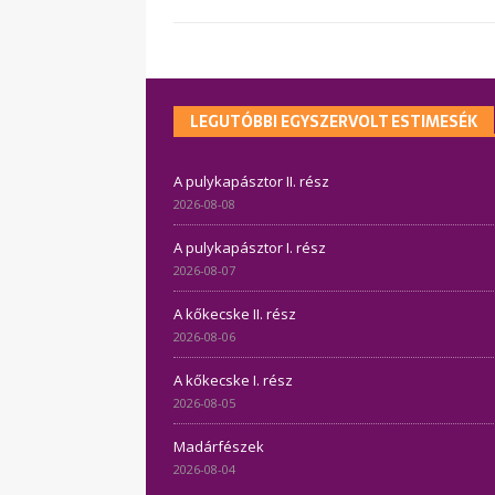
LEGUTÓBBI EGYSZERVOLT ESTIMESÉK
A pulykapásztor II. rész
2026-08-08
A pulykapásztor I. rész
2026-08-07
A kőkecske II. rész
2026-08-06
A kőkecske I. rész
2026-08-05
Madárfészek
2026-08-04