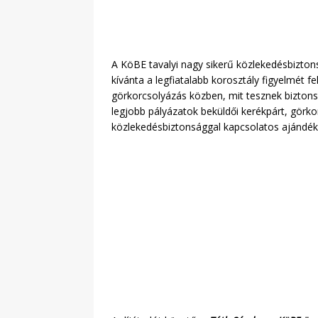
A KöBE tavalyi nagy sikerű közlekedésbiztons
kívánta a legfiatalabb korosztály figyelmét fe
görkorcsolyázás közben, mit tesznek biztonsá
legjobb pályázatok beküldői kerékpárt, görko
közlekedésbiztonsággal kapcsolatos ajándék