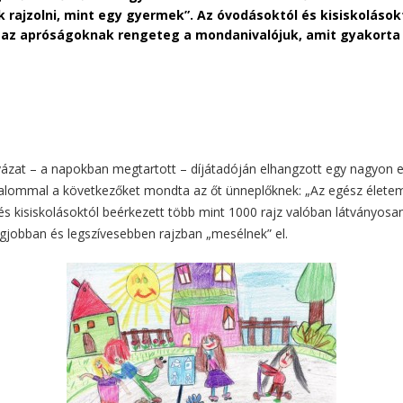
 rajzolni, mint egy gyermek”. Az óvodásoktól és kisiskolások
y az apróságoknak rengeteg a mondanivalójuk, amit gyakorta 
yázat – a napokban megtartott – díjátadóján elhangzott egy nagyon e
lkalommal a következőket mondta az őt ünneplőknek: „Az egész élete
és kisiskolásoktól beérkezett több mint 1000 rajz valóban látványos
gjobban és legszívesebben rajzban „mesélnek” el.