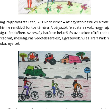
ági rajzpályázata után, 2013-ban ismét – az egyszervolt.hu és a tra
lhívni e rendkívül fontos témára. A pályázók feladata az volt, hogy rajzo
guk érdekében. Az ország határain belülről és az azokon túlról több m
rcsolyát, mesefigurás védőfelszerelést, Egyszervolt.hu és Traff Park
okat nyertek.