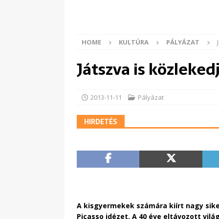
HOME
KULTÚRA
PÁLYÁZAT
Játszva is közleke
2013-11-11
Pályázat
HIRDETÉS
A kisgyermekek számára kiírt nagy sik
Picasso idézet. A 40 éve eltávozott v