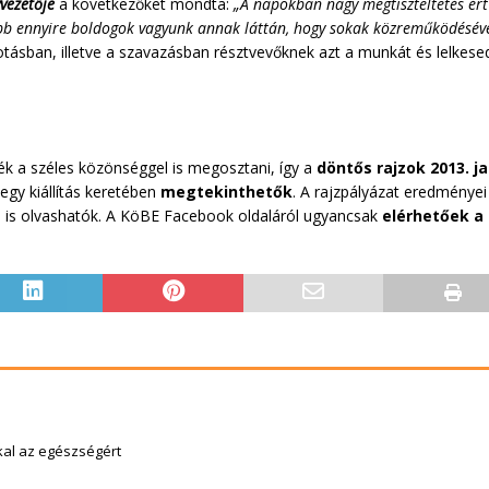
vezetője
a következőket mondta:
„A napokban nagy megtiszteltetés ért
bb ennyire boldogok vagyunk annak láttán, hogy sokak közreműködésével
tásban, illetve a szavazásban résztvevőknek azt a munkát és lelkesed
k a széles közönséggel is megosztani, így a
döntős rajzok 2013. j
 egy kiállítás keretében
megtekinthetők
. A
rajzpályázat eredményei
n is olvashatók. A KöBE Facebook oldaláról ugyancsak
elérhetőek a
kal az egészségért