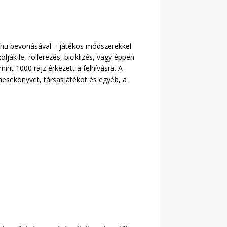
ff.hu bevonásával – játékos módszerekkel
lják le, rollerezés, biciklizés, vagy éppen
int 1000 rajz érkezett a felhívásra. A
 mesekönyvet, társasjátékot és egyéb, a