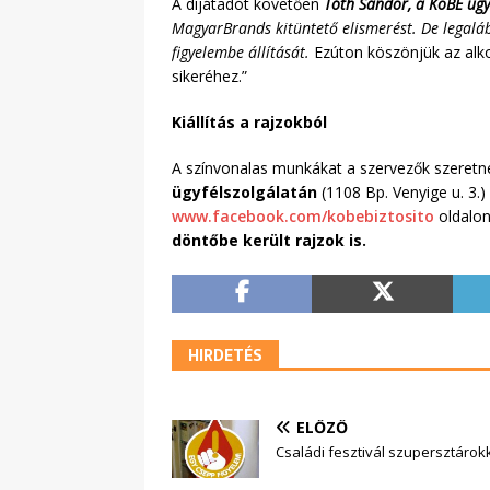
A díjátadót követően
Tóth Sándor, a KöBE ügy
MagyarBrands kitüntető elismerést. De legalá
figyelembe állítását.
Ezúton köszönjük az alko
sikeréhez.”
Kiállítás a rajzokból
A színvonalas munkákat a szervezők szeretné
ügyfélszolgálatán
(1108 Bp. Venyige u. 3.)
www.facebook.com/kobebiztosito
oldalo
döntőbe került rajzok is.
HIRDETÉS
ELŐZŐ
Családi fesztivál szupersztárok