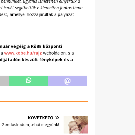
 bennünket, ugyanis ismételten elnyertük a
 ismét segíthettük e kiemelten fontos téma
ést, amellyel hozzájárultak a pályázat
anuár végéig a KöBE központi
 a
www.kobe.hu/rajz
weboldalon, s a
 díjátadón készült fényképek és a
KÖVETKEZŐ
Gondoskodom, tehát megyünk!