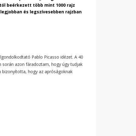
tól beérkezett több mint 1000 rajz
legjobban és legszívesebben rajzban
lgondolkodtató Pablo Picasso idézet. A 40
m során azon fáradoztam, hogy úgy tudjak
an bizonyította, hogy az apróságoknak