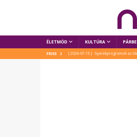
ÉLETMÓD
KULTÚRA
PÁRBE
[ 2026-07-15 ]
Gyerekprogramok az idei
FRISS
Szalóki Ági és még sokan mások
KUL
[ 2026-07-15 ]
Megújult köztérrel várja
[ 2026-07-15 ]
Pihitér – megjelent Rutka
idei Művészetek Völgyében
KULTÚR
[ 2026-06-29 ]
Apa kezdődik – Véssey Mi
[ 2026-08-03 ]
Új magyar mesehős születe