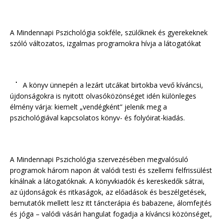
A Mindennapi Pszichológia sokféle, szülőknek és gyerekeknek
szóló változatos, izgalmas programokra hívja a látogatókat
A könyv ünnepén a lezárt utcákat birtokba vevő kíváncsi,
újdonságokra is nyitott olvasóközönséget idén különleges
élmény várja: kiemelt „vendégként” jelenik meg a
pszichológiával kapcsolatos könyv- és folyóirat-kiadás.
A Mindennapi Pszichológia szervezésében megvalósuló
programok három napon át valódi testi és szellemi felfrissülést
kínálnak a látogatóknak. A könyvkiadók és kereskedők sátrai,
az újdonságok és ritkaságok, az előadások és beszélgetések,
bemutatók mellett lesz itt táncterápia és babazene, álomfejtés
és jóga – valódi vásári hangulat fogadja a kíváncsi közönséget,