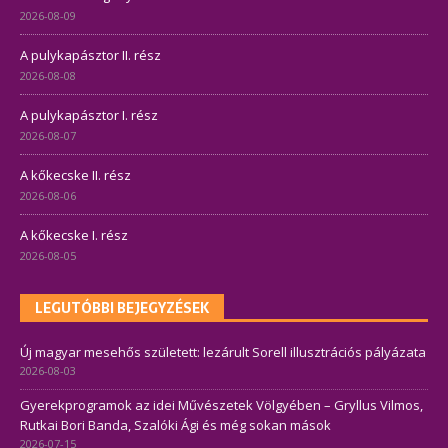
2026-08-09
A pulykapásztor II. rész
2026-08-08
A pulykapásztor I. rész
2026-08-07
A kőkecske II. rész
2026-08-06
A kőkecske I. rész
2026-08-05
LEGUTÓBBI BEJEGYZÉSEK
Új magyar mesehős született: lezárult Sorell illusztrációs pályázata
2026-08-03
Gyerekprogramok az idei Művészetek Völgyében – Gryllus Vilmos,
Rutkai Bori Banda, Szalóki Ági és még sokan mások
2026-07-15