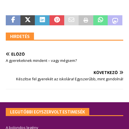
HIRDETÉS
ELŐZŐ
A gyerekeknek mindent – vagy mégsem?
KÖVETKEZŐ
Készítse fel gyerekét az iskolára! Egyszerűbb, mint gondolná!
LEGUTÓBBI EGYSZERVOLT ESTIMESÉK
A bolondos legény