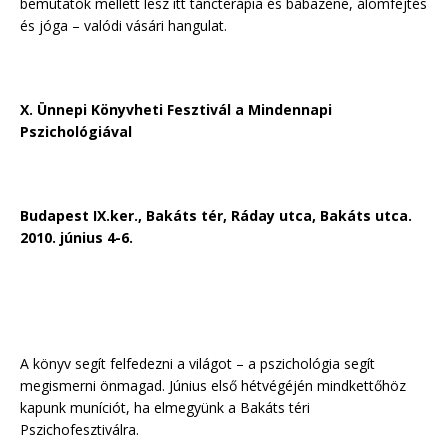
bemutatók mellett lesz itt táncterápia és babazene, álomfejtés
és jóga – valódi vásári hangulat.
X. Ünnepi Könyvheti Fesztivál a Mindennapi
Pszichológiával
Budapest IX.ker., Bakáts tér, Ráday utca, Bakáts utca.
2010. június 4-6.
A könyv segít felfedezni a világot – a pszichológia segít
megismerni önmagad. Június első hétvégéjén mindkettőhöz
kapunk muníciót, ha elmegyünk a Bakáts téri
Pszichofesztiválra.