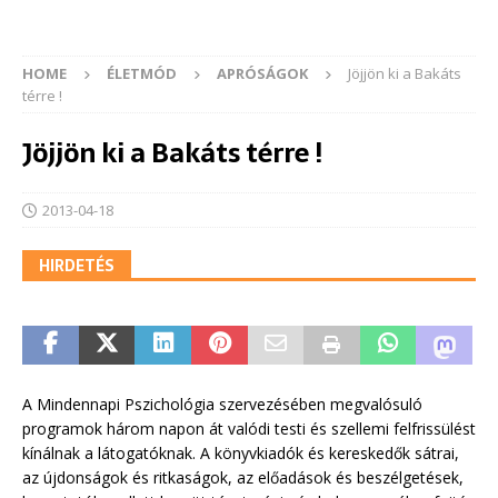
HOME
ÉLETMÓD
APRÓSÁGOK
Jöjjön ki a Bakáts
térre !
Jöjjön ki a Bakáts térre !
2013-04-18
HIRDETÉS
A Mindennapi Pszichológia szervezésében megvalósuló
programok három napon át valódi testi és szellemi felfrissülést
kínálnak a látogatóknak. A könyvkiadók és kereskedők sátrai,
az újdonságok és ritkaságok, az előadások és beszélgetések,