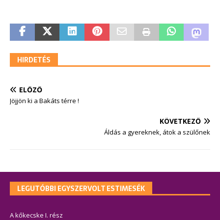
HIRDETÉS
ELŐZŐ
Jöjjön ki a Bakáts térre !
KÖVETKEZŐ
Áldás a gyereknek, átok a szülőnek
LEGUTÓBBI EGYSZERVOLT ESTIMESÉK
A kőkecske I. rész