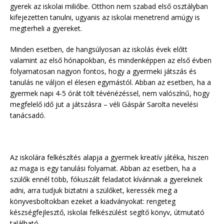
gyerek az iskolai miliőbe. Otthon nem szabad első osztályban
kifejezetten tanulni, ugyanis az iskolai menetrend amúgy is
megterheli a gyereket.
Minden esetben, de hangsúlyosan az iskolás évek előtt
valamint az első hónapokban, és mindenképpen az első évben
folyamatosan nagyon fontos, hogy a gyermeki játszás és
tanulás ne váljon el élesen egymástól. Abban az esetben, ha a
gyermek napi 4-5 órát tölt tévénézéssel, nem valószínű, hogy
megfelelő idő jut a játszásra – véli Gáspár Sarolta nevelési
tanácsadó.
Az iskolára felkészítés alapja a gyermek kreatív játéka, hiszen
az maga is egy tanulási folyamat. Abban az esetben, ha a
szülők ennél több, fókuszált feladatot kívánnak a gyereknek
adni, arra tudjuk biztatni a szülőket, keressék meg a
könyvesboltokban ezeket a kiadványokat: rengeteg
készségfejlesztő, iskolai felkészülést segítő könyv, útmutató
található.