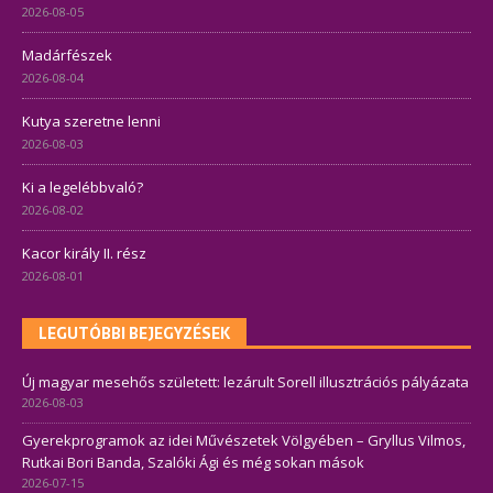
2026-08-05
Madárfészek
2026-08-04
Kutya szeretne lenni
2026-08-03
Ki a legelébbvaló?
2026-08-02
Kacor király II. rész
2026-08-01
LEGUTÓBBI BEJEGYZÉSEK
Új magyar mesehős született: lezárult Sorell illusztrációs pályázata
2026-08-03
Gyerekprogramok az idei Művészetek Völgyében – Gryllus Vilmos,
Rutkai Bori Banda, Szalóki Ági és még sokan mások
2026-07-15