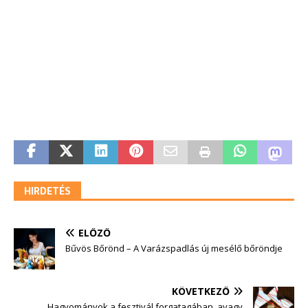
HIRDETÉS
ELŐZŐ
Bűvös Bőrönd – A Varázspadlás új mesélő bőröndje
KÖVETKEZŐ
Hagyományok a fesztivál forgatagában, avagy