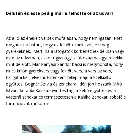
Délután és este pedig már a felnőtteké az udvar?
Az a jó az énekelt versek műfajában, hogy nem igazán lehet
meghúzni a határt, hogy ez felnőtteknek szól, ez meg
gyerekeknek. Mert, ha a látogatók körbenéznek délután vagy
este az udvarban, akkor ugyanúgy találkozhatnak gyerekekkel,
mint délelőtt. Már Kányádi Sándor bácsi is megmondta, hogy
nincs külön gyerekvers vagy felnőtt vers, a vers az vers,
hallgatni kell, élvezni. Esténként fellép majd a Szélkiáltó
együttes, Bognár Szilvia és zenekara, idén jön hozzánk Mikó
István, korábbi Kaláka együttes tag, a Sebő együttes és a
Misztrál zenekar és természetesen a Kaláka Zenekar, többféle
formációval, műsorral.