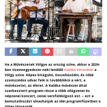
Ha a Művészetek Völgye az ország szíve, akkor a 2024-
ben tizennegyedszer neki lendülő
Kaláka Versudvar
a
Völgy szíve. Képes kitágulni, összehúzódni, és több
szomszédos udvar felé is továbblökni a vért, a
művészetet, az életet. A Kaláka művészei által
szerkesztett program része a több világzenei és
népzenei koncert, zenei versfeldolgozó est. – ezt a
bemutatkozást olvashatjuk az idei programfüzetben a
Völgy látogatók.