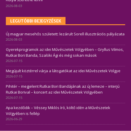
2026-08-03
LEGUTÓBBI BEJEGYZÉSEK
Új magyar mesehős született: lezárult Sorell illusztrációs pályázata
2026-08-03
Gyerekprogramok az idei Művészetek Völgyében – Gryllus Vilmos,
Rutkai Bori Banda, Szalóki Ági és még sokan mások
2026-07-15
Megújult köztérrel várja a látogatókat az idei Művészetek Völgye
2026-07-15
Pihitér – megjelent Rutkai Bori Bandájának az új lemeze – interjú
Rutkai Borival – koncert az idei Művészetek Völgyében
2026-07-15
Apa kezdődik – Véssey Miklós író, költő idén a Művészetek
Völgyében is fellép
2026-06-29