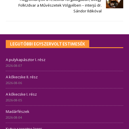
FolkUdvar a Művészetek Völgyében – interjú dr.
Sándor Ildikóval
LEGUTÓBBI EGYSZERVOLT ESTIMESÉK
A pulykapásztor I. rész
2026-08-07
A kőkecske II. rész
2026-08-06
A kőkecske I. rész
2026-08-05
Madárfészek
2026-08-04
Kutya szeretne lenni