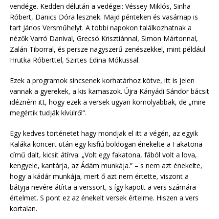
vendége. Kedden délután a vedégei: Véssey Miklós, Sinha
Róbert, Danics Dóra lesznek. Majd pénteken és vasárnap is
tart János Versműhelyt. A többi napokon találkozhatnak a
nézők Varró Danival, Grecsó Krisztiánnal, Simon Mártonnal,
Zalán Tiborral, és persze nagyszerű zenészekkel, mint például
Hrutka Róberttel, Szirtes Edina Mókussal.
Ezek a programok sincsenek korhatárhoz kötve, itt is jelen
vannak a gyerekek, a kis kamaszok. Újra Kányádi Sándor bácsit
idézném itt, hogy ezek a versek ugyan komolyabbak, de „mire
megértik tudják kívülről”.
Egy kedves történetet hagy mondjak el itt a végén, az egyik
Kaláka koncert után egy kisfiú boldogan énekelte a Fakatona
című dalt, kicsit átírva: „Volt egy fakatona, fából volt a lova,
kengyele, kantárja, az Ádám munkája.” – s nem azt énekelte,
hogy a kádár munkája, mert ő azt nem értette, viszont a
bátyja nevére átírta a verssort, s így kapott a vers számára
értelmet. S pont ez az énekelt versek értelme. Hiszen a vers
kortalan.