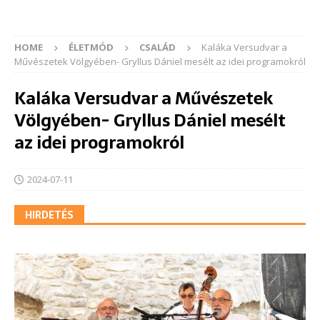
HOME
ÉLETMÓD
CSALÁD
Kaláka Versudvar a
Művészetek Völgyében- Gryllus Dániel mesélt az idei programokról
Kaláka Versudvar a Művészetek
Völgyében- Gryllus Dániel mesélt
az idei programokról
2024-07-11
HIRDETÉS