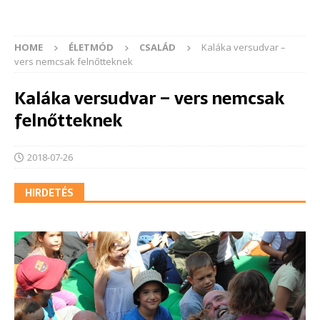
HOME
ÉLETMÓD
CSALÁD
Kaláka versudvar –
vers nemcsak felnőtteknek
Kaláka versudvar – vers nemcsak
felnőtteknek
2018-07-26
HIRDETÉS