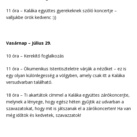
11 óra – Kaláka együttes gyerekeknek szóló koncertje –
valljukbe örök kedvenc :))
Vasárnap – Július 29.
10 óra – Kerekítő foglalkozás
11 óra – Ökumenikus Istentiszteletre várják a nézőket – ez is
egy olyan különlegesség a völgyben, amely csak itt a Kaláka
versudvarban található.
18 óra – Ti akartátok címmel a Kaláka együttes zárókoncerjte,
melynek a lényege, hogy egész héten gyűjtik az udvarban a
szavazatokat, hogy mit is játszanak el a zárókoncerten! Ha van
még időtök és kedvetek, szavazzatok!