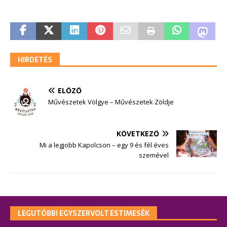
HIRDETÉS
ELŐZŐ
Művészetek Völgye – Művészetek Zöldje
KÖVETKEZŐ
Mi a legjobb Kapolcson – egy 9 és fél éves
szemével
LEGUTÓBBI EGYSZERVOLT ESTIMESÉK