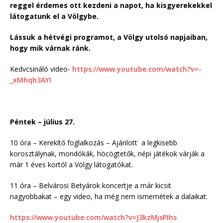
reggel érdemes ott kezdeni a napot, ha kisgyerekekkel
látogatunk el a Völgybe.
Lássuk a hétvégi programot, a Völgy utolsó napjaiban,
hogy mik várnak ránk.
Kedvcsináló video-
https://www.youtube.com/watch?v=-
_xMhqh3AYI
Péntek – július 27.
10 óra – Kerekítő foglalkozás – Ajánlott a legkisebb
korosztálynak, mondókák, höcögtetők, népi játékok várják a
már 1 éves kortól a Völgy látogatókat.
11 óra – Belvárosi Betyárok koncertje a már kicsit
nagyobbakat – egy video, ha még nem ismernétek a dalaikat:
https://www.youtube.com/watch?v=J3kzMjsPIhs