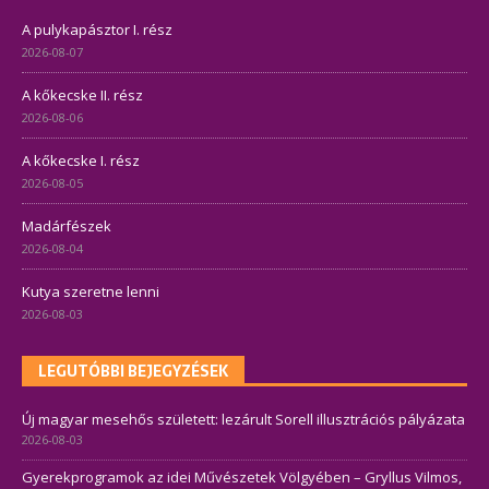
A pulykapásztor I. rész
2026-08-07
A kőkecske II. rész
2026-08-06
A kőkecske I. rész
2026-08-05
Madárfészek
2026-08-04
Kutya szeretne lenni
2026-08-03
LEGUTÓBBI BEJEGYZÉSEK
Új magyar mesehős született: lezárult Sorell illusztrációs pályázata
2026-08-03
Gyerekprogramok az idei Művészetek Völgyében – Gryllus Vilmos,