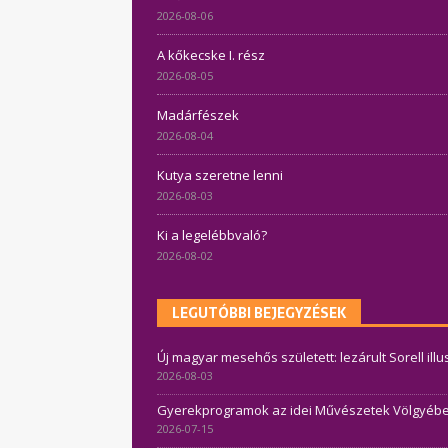
2026-08-06
A kőkecske I. rész
2026-08-05
Madárfészek
2026-08-04
Kutya szeretne lenni
2026-08-03
Ki a legelébbvaló?
2026-08-02
LEGUTÓBBI BEJEGYZÉSEK
Új magyar mesehős született: lezárult Sorell ill
2026-08-03
Gyerekprogramok az idei Művészetek Völgyében 
2026-07-15