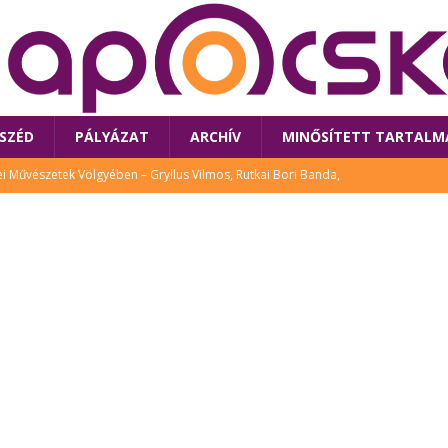
SZÉD
PÁLYÁZAT
ARCHÍV
MINŐSÍTETT TARTALM
 Művészetek Völgyében – Gryllus Vilmos, Rutkai Bori Banda,
TÚRA
 a látogatókat az idei Művészetek Völgye
CSALÁD
i Bori Bandájának az új lemeze – interjú Rutkai Borival – koncert az
A
klós író, költő idén a Művészetek Völgyében is fellép
KÖNYV
tt: lezárult Sorell illusztrációs pályázata
CSALÁD