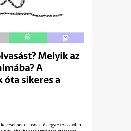
lvasást? Melyik az
dalmába? A
óta sikeres a
 kevesebbet olvasnak, és egyre rosszabb a