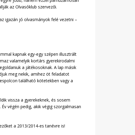
sz egyre jobb, hanem ezzel párhuzamosan
llják az Olvasóklub szervezői.
z igazán jó olvasmányok felé vezetni –
lommal kapnak egy-egy szépen illusztrált
talmaz valamelyik kortárs gyerekirodalmi
egoldaniuk a játékosoknak. A lap másik
djuk meg nekik, amihez öt feladatot
espolcon található kötetekben vagy a
üldik vissza a gyerekeknek, és sosem
. Év végén pedig, akik végig szorgalmasan
kezőket a 2013/2014-es tanévre is!