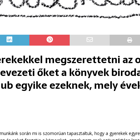
rekekkel megszerettetni az o
evezeti őket a könyvek biro
b egyike ezeknek, mely évek 
munkánk során mi is szomorúan tapasztaltuk, hogy a gyerekek egyre