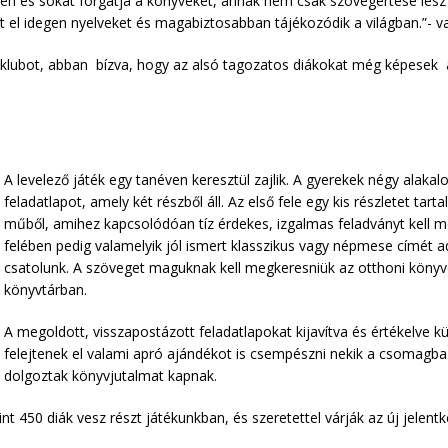
vesen és sokat forgatja a könyveket, annak nem csak szövegértése le
ít el idegen nyelveket és magabiztosabban tájékozódik a világban.”- va
óklubot, abban bízva, hogy az alsó tagozatos diákokat még képesek a
A levelező játék egy tanéven keresztül zajlik. A gyerekek négy alaka
feladatlapot, amely két részből áll. Az első fele egy kis részletet tar
műből, amihez kapcsolódóan tíz érdekes, izgalmas feladványt kell m
felében pedig valamelyik jól ismert klasszikus vagy népmese címét a
csatolunk. A szöveget maguknak kell megkeresniük az otthoni könyv
könyvtárban.
A megoldott, visszapostázott feladatlapokat kijavítva és értékelve k
felejtenek el valami apró ajándékot is csempészni nekik a csomagba
dolgoztak könyvjutalmat kapnak.
t 450 diák vesz részt játékunkban, és szeretettel várják az új jelent