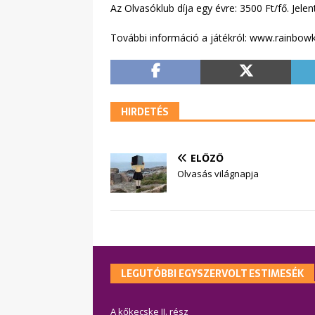
Az Olvasóklub díja egy évre: 3500 Ft/fő. Jelen
További információ a játékról: www.rainbow
HIRDETÉS
ELŐZŐ
Olvasás világnapja
LEGUTÓBBI EGYSZERVOLT ESTIMESÉK
A kőkecske II. rész