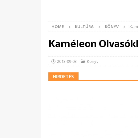
HOME
KULTÚRA
KÖNYV
Kam
Kaméleon Olvasók
2013-09-03
Könyv
HIRDETÉS