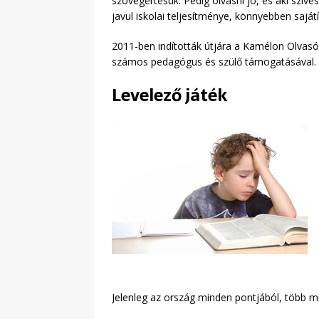
szövegértésük. Pedig olvasni jó, és aki szí
javul iskolai teljesítménye, könnyebben saját
2011-ben indították útjára a Kamélon Olvas
számos pedagógus és szülő támogatásával.
Levelező játék
Jelenleg az ország minden pontjából, több min