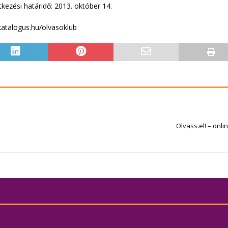
tkezési határidő: 2013. október 14.
katalogus.hu/olvasoklub
Olvass.el! – onl