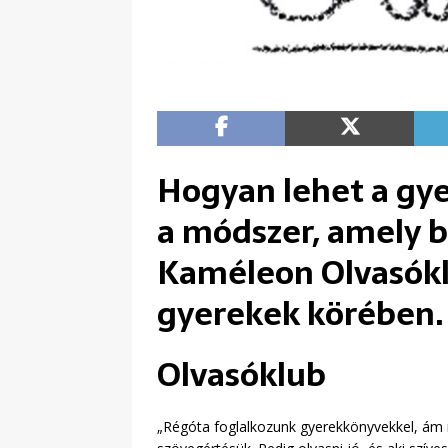
Hogyan lehet a gye
a módszer, amely b
Kaméleon Olvasóklu
gyerekek körében.
Olvasóklub
„Régóta foglalkozunk gyerekkönyvekkel, ám 