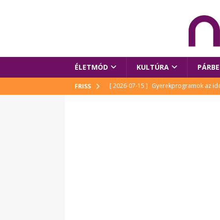
ÉLETMÓD
KULTÚRA
PÁRBE
[ 2026-07-15 ]
Gyerekprogramok az idei
FRISS
Szalóki Ági és még sokan mások
KUL
[ 2026-07-15 ]
Megújult köztérrel várja
[ 2026-07-15 ]
Pihitér – megjelent Rutka
idei Művészetek Völgyében
KULTÚR
[ 2026-06-29 ]
Apa kezdődik – Véssey Mi
[ 2026-08-03 ]
Új magyar mesehős születe