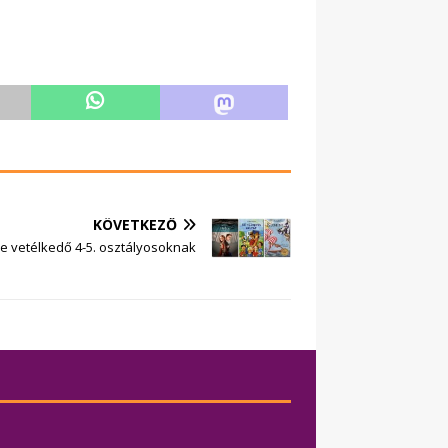
KÖVETKEZŐ
ine vetélkedő 4-5. osztályosoknak