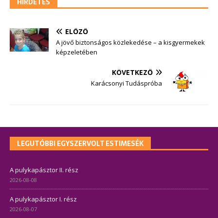
HIRDETÉS
ELŐZŐ
A jövő biztonságos közlekedése – a kisgyermekek
képzeletében
KÖVETKEZŐ
Karácsonyi Tudáspróba
LEGUTÓBBI EGYSZERVOLT ESTIMESÉK
A pulykapásztor II. rész
2026-08-08
A pulykapásztor I. rész
2026-08-07