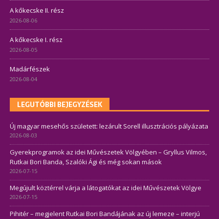
A kőkecske II. rész
2026-08-06
A kőkecske I. rész
2026-08-05
Madárfészek
2026-08-04
LEGUTÓBBI BEJEGYZÉSEK
Új magyar mesehős született: lezárult Sorell illusztrációs pályázata
2026-08-03
Gyerekprogramok az idei Művészetek Völgyében – Gryllus Vilmos,
Rutkai Bori Banda, Szalóki Ági és még sokan mások
2026-07-15
Megújult köztérrel várja a látogatókat az idei Művészetek Völgye
2026-07-15
Pihitér – megjelent Rutkai Bori Bandájának az új lemeze – interjú