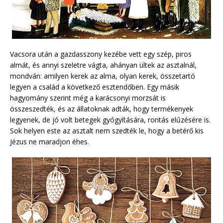
Vacsora után a gazdasszony kezébe vett egy szép, piros
almát, és annyi szeletre vágta, ahányan ültek az asztalnál,
mondván: amilyen kerek az alma, olyan kerek, összetartó
legyen a család a következő esztendőben. Egy másik
hagyomány szerint még a karácsonyi morzsát is
összeszedték, és az állatoknak adták, hogy termékenyek
legyenek, de jó volt betegek gyógyítására, rontás elűzésére is.
Sok helyen este az asztalt nem szedték le, hogy a betérő kis
Jézus ne maradjon éhes.