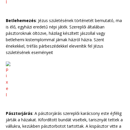
Betlehemezés
: Jézus születésének történetét bemutató, ma
is élő, egyházi eredetű népi játék. Szereplői általában
pásztoroknak öltözve, házilag készített jászollal vagy
betlehemi kistemplommal járnak házról házra. Szent
énekekkel, tréfás párbeszédekkel elevenítik fel Jézus
születésének eseményeit
Pásztorjárás
: A pásztorjárás szereplői karácsony este éjfélig
járták a házakat. Kifordított bundát viseltek, tarisznyát tettek a
vállukra, kezükben pásztorbotot tartottak. A kispásztor vitte a