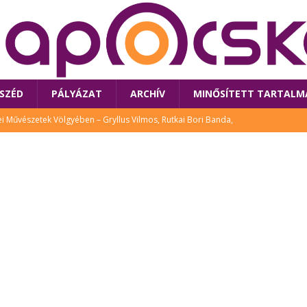
SZÉD
PÁLYÁZAT
ARCHÍV
MINŐSÍTETT TARTALM
 Művészetek Völgyében – Gryllus Vilmos, Rutkai Bori Banda,
TÚRA
 a látogatókat az idei Művészetek Völgye
CSALÁD
i Bori Bandájának az új lemeze – interjú Rutkai Borival – koncert az
A
klós író, költő idén a Művészetek Völgyében is fellép
KÖNYV
tt: lezárult Sorell illusztrációs pályázata
CSALÁD