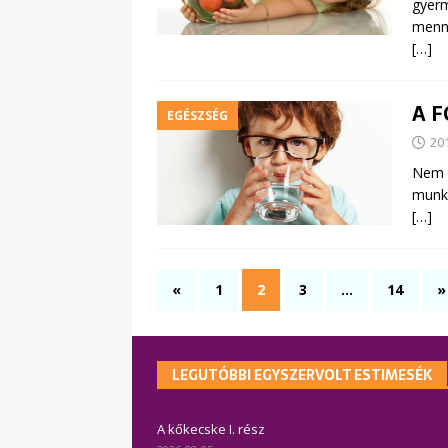
gyerm
menn
[…]
A 
EGÉSZSÉG
20
Nem e
munk
[…]
«
1
2
3
…
14
»
LEGUTÓBBI EGYSZERVOLT ESTIMESÉK
A kőkecske I. rész