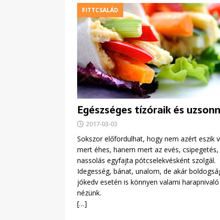
FITTCSALÁD
Egészséges tízóraik és uzson
2017-03-03
Sokszor előfordulhat, hogy nem azért eszik v
mert éhes, hanem mert az evés, csipegetés,
nassolás egyfajta pótcselekvésként szolgál.
Idegesség, bánat, unalom, de akár boldogsá
jókedv esetén is könnyen valami harapnivaló
nézünk.
[…]