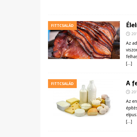
Éle
FITTCSALÁD
20
Az ad
viszo
felha
[…]
A f
FITTCSALÁD
20
Az en
építé
elpus
[…]