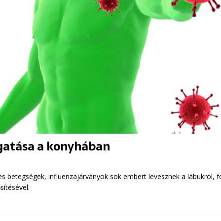
atása a konyhában
s betegségek, influenzajárványok sok embert levesznek a lábukról, f
ítésével.