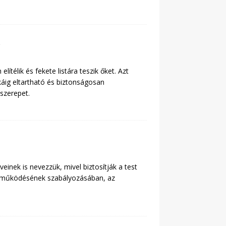
ítélik és fekete listára teszik őket. Azt
káig eltartható és biztonságosan
szerepet.
einek is nevezzük, mivel biztosítják a test
t működésének szabályozásában, az