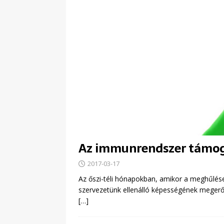
Az immunrendszer támog
2017-03-17
Az őszi-téli hónapokban, amikor a meghűlése
szervezetünk ellenálló képességének megerős
[…]