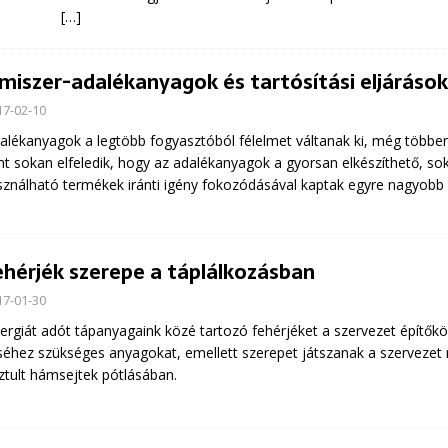
[…]
lmiszer-adalékanyagok és tartósítási eljárások
17-02-10
alékanyagok a legtöbb fogyasztóból félelmet váltanak ki, még többen el
nt sokan elfeledik, hogy az adalékanyagok a gyorsan elkészíthető, so
sználható termékek iránti igény fokozódásával kaptak egyre nagyobb 
ehérjék szerepe a táplálkozásban
17-01-30
ergiát adót tápanyagaink közé tartozó fehérjéket a szervezet építőköv
séhez szükséges anyagokat, emellett szerepet játszanak a szerveze
ztult hámsejtek pótlásában.