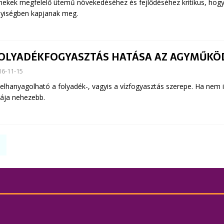
ekek megfelelő ütemű növekedéséhez és fejlődéséhez kritikus, hogy
yiségben kapjanak meg.
FOLYADÉKFOGYASZTÁS HATÁSA AZ AGYMŰKÖ
16-11-15
lhanyagolható a folyadék-, vagyis a vízfogyasztás szerepe. Ha nem i
ája nehezebb.