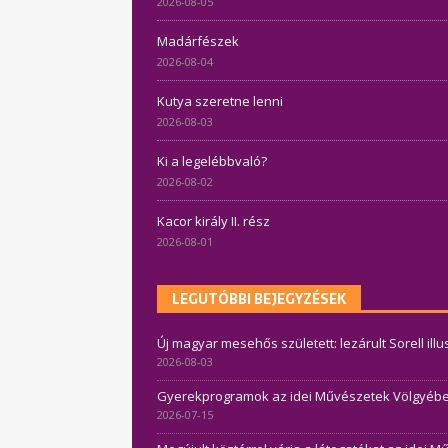
2026-08-05
Madárfészek
2026-08-04
Kutya szeretne lenni
2026-08-03
Ki a legelébbvaló?
2026-08-02
Kacor király II. rész
2026-08-01
LEGUTÓBBI BEJEGYZÉSEK
Új magyar mesehős született: lezárult Sorell ill
2026-08-03
Gyerekprogramok az idei Művészetek Völgyében 
2026-07-15