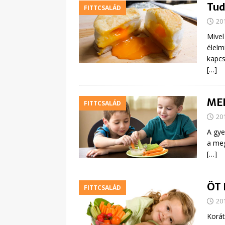
Tud
FITTCSALÁD
20
Mivel
élelm
kapcs
[…]
ME
FITTCSALÁD
20
A gye
a meg
[…]
ÖT
FITTCSALÁD
20
Korát