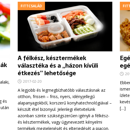
FITTCSALÁD
FIT
Egé
A félkész, késztermékek
nák
egé
választéka és a „házon kívüli
étkezés” lehetősége
20
2017-02-20
alaki,
Ebbe
ismer
A legjobb és legmegbízhatóbb választásnak az
ízlet
otthon, frissen – friss, nyers, idényjellegű
g és
kevé
alapanyagokból, korszerű konyhatechnológiával –
 után
[…]
készült étel bizonyul. Jelenlegi életvitelünk
azonban szinte szükségszerűen igényli a félkész-
és késztermékek, vagy úgynevezett kényelmi
termékek megjelenését és elterjedését a piacon.