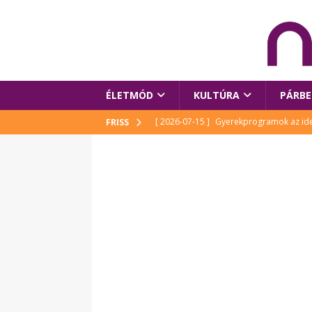
ÉLETMÓD
KULTÚRA
PÁRBE
[ 2026-07-15 ]
Gyerekprogramok az idei
FRISS
Szalóki Ági és még sokan mások
KUL
[ 2026-07-15 ]
Megújult köztérrel várja
[ 2026-07-15 ]
Pihitér – megjelent Rutka
idei Művészetek Völgyében
KULTÚR
[ 2026-06-29 ]
Apa kezdődik – Véssey Mi
[ 2026-08-03 ]
Új magyar mesehős születe