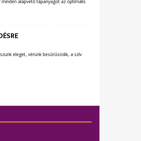
 minden alapvető tápanyagot az optimális
DÉSRE
szunk eleget, vérünk besűrűsödik, a szív