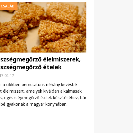
TCSALÁD
szségmegőrző élelmiszerek,
szségmegőrző ételek
17-02-17
n a cikkben bemutatunk néhány kevésbé
t élelmiszert, amelyek kiválóan alkalmasak
es, egészségmegőrző ételek készítéséhez, bár
sbé gyakoriak a magyar konyhában.