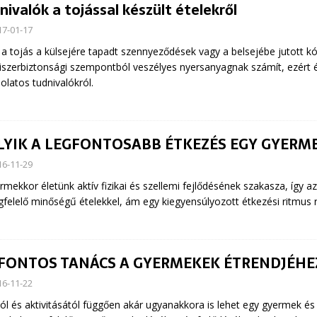
nivalók a tojással készült ételekről
17-01-17
 a tojás a külsejére tapadt szennyeződések vagy a belsejébe jutott kó
iszerbiztonsági szempontból veszélyes nyersanyagnak számít, ezért ér
olatos tudnivalókról.
LYIK A LEGFONTOSABB ÉTKEZÉS EGY GYERM
16-11-29
rmekkor életünk aktív fizikai és szellemi fejlődésének szakasza, íg
felelő minőségű ételekkel, ám egy kiegyensúlyozott étkezési ritmus ré
 FONTOS TANÁCS A GYERMEKEK ÉTRENDJÉHE
16-11-22
ól és aktivitásától függően akár ugyanakkora is lehet egy gyermek és