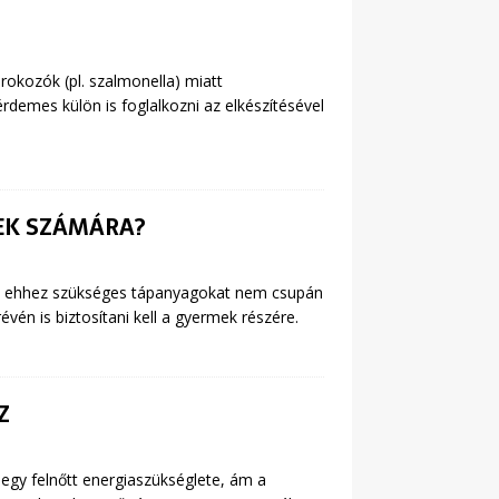
rokozók (pl. szalmonella) miatt
demes külön is foglalkozni az elkészítésével
EK SZÁMÁRA?
y az ehhez szükséges tápanyagokat nem csupán
vén is biztosítani kell a gyermek részére.
Z
 egy felnőtt energiaszükséglete, ám a