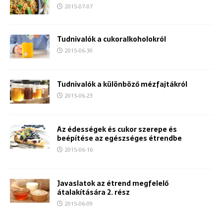
2015-07-07
Tudnivalók a cukoralkoholokról
2015-06-30
Tudnivalók a különböző mézfajtákról
2015-06-23
Az édességek és cukor szerepe és
beépítése az egészséges étrendbe
2015-06-16
Javaslatok az étrend megfelelő
átalakítására 2. rész
2015-06-09