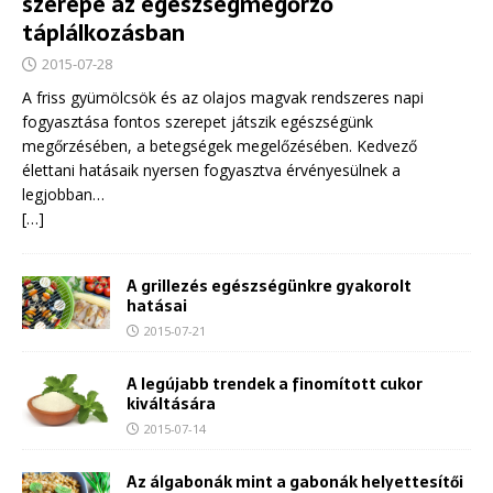
szerepe az egészségmegőrző
táplálkozásban
2015-07-28
A friss gyümölcsök és az olajos magvak rendszeres napi
fogyasztása fontos szerepet játszik egészségünk
megőrzésében, a betegségek megelőzésében. Kedvező
élettani hatásaik nyersen fogyasztva érvényesülnek a
legjobban…
[…]
A grillezés egészségünkre gyakorolt
hatásai
2015-07-21
A legújabb trendek a finomított cukor
kiváltására
2015-07-14
Az álgabonák mint a gabonák helyettesítői