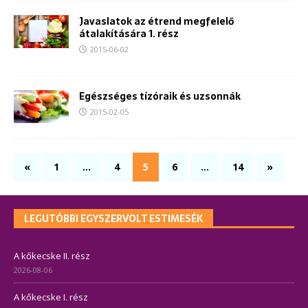
Javaslatok az étrend megfelelő
átalakítására 1. rész
2015-06-02
Egészséges tízóraik és uzsonnák
2015-02-05
«
1
…
4
5
6
…
14
»
LEGUTÓBBI EGYSZERVOLT ESTIMESÉK
A kőkecske II. rész
2026-08-06
A kőkecske I. rész