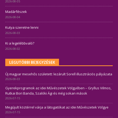
2026-08-05
Madárfészek
2026-08-04
Kutya szeretne lenni
2026-08-03
Ki a legelébbvaló?
2026-08-02
LEGUTÓBBI BEJEGYZÉSEK
Új magyar mesehős született: lezárult Sorell illusztrációs pályázata
2026-08-03
Gyerekprogramok az idei Művészetek Völgyében – Gryllus Vilmos,
Rutkai Bori Banda, Szalóki Ági és még sokan mások
2026-07-15
Megújult köztérrel várja a látogatókat az idei Művészetek Völgye
2026-07-15