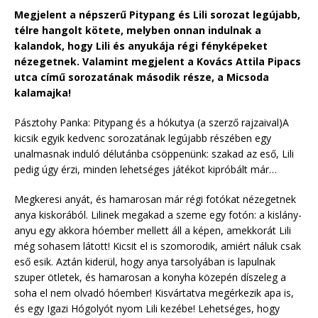
Megjelent a népszerű Pitypang és Lili sorozat legújabb,
télre hangolt kötete, melyben onnan indulnak a
kalandok, hogy Lili és anyukája régi fényképeket
nézegetnek. Valamint megjelent a Kovács Attila Pipacs
utca című sorozatának második része, a Micsoda
kalamajka!
Pásztohy Panka: Pitypang és a hókutya (a szerző rajzaival)A
kicsik egyik kedvenc sorozatának legújabb részében egy
unalmasnak induló délutánba csöppenünk: szakad az eső, Lili
pedig úgy érzi, minden lehetséges játékot kipróbált már…
Megkeresi anyát, és hamarosan már régi fotókat nézegetnek
anya kiskorából. Lilinek megakad a szeme egy fotón: a kislány-
anyu egy akkora hóember mellett áll a képen, amekkorát Lili
még sohasem látott! Kicsit el is szomorodik, amiért náluk csak
eső esik. Aztán kiderül, hogy anya tarsolyában is lapulnak
szuper ötletek, és hamarosan a konyha közepén díszeleg a
soha el nem olvadó hóember! Kisvártatva megérkezik apa is,
és egy Igazi Hógolyót nyom Lili kezébe! Lehetséges, hogy