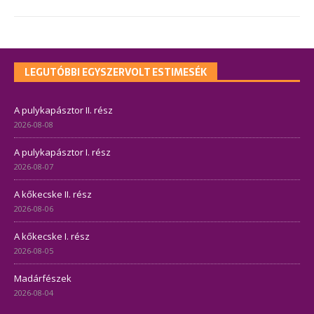
LEGUTÓBBI EGYSZERVOLT ESTIMESÉK
A pulykapásztor II. rész
2026-08-08
A pulykapásztor I. rész
2026-08-07
A kőkecske II. rész
2026-08-06
A kőkecske I. rész
2026-08-05
Madárfészek
2026-08-04