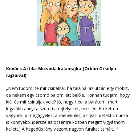
Kovács Attila: Micsoda kalamajka (Orbán Orsolya
rajzaival)
„Nem tudom, te mit csinálnál, ha találnál az utcán egy mobilt,
de nekem egy csomó bajom lett belőle. Honnan tudjam, hogy
kié, és mit csináljak vele? Jó, hogy Hédi a barátom, mert
legalább annyira szereti a rejtélyeket, mint én. Ha ketten
vagyunk, a megfigyelés, a menekülés, az igazi detektívmunka
is könnyebb. (persze az öcsémre közben megint vigyáznom
kellett.) A hegedűs lány viszont nagyon furákat csinált…”