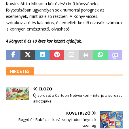
Kovács Attila Micsoda költözés! című könyvének a
folytatásában ugyanolyan sok humorral pörögnek az
események, mint az első részben. A Könyv vicces,
szórakoztató és kalandos, és emellett kezdő olvasók számára
is könnyen emészthető, olvasható.
A könyvet 6 és 10 éves kor között ajánljuk.
HIRDETÉS
ELŐZŐ
Új sorozat a Cartoon Networkon – interjú a sorozat
alkotójával
KÖVETKEZŐ
Bogyó és Babóca – karácsonyi adományozó
csomag