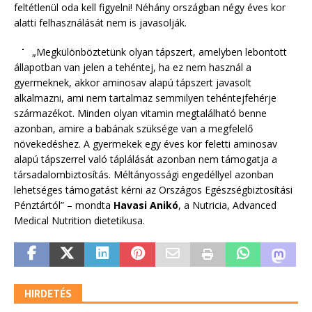
feltétlenül oda kell figyelni! Néhány országban négy éves kor
alatti felhasználását nem is javasolják.
„Megkülönböztetünk olyan tápszert, amelyben lebontott
állapotban van jelen a tehéntej, ha ez nem használ a
gyermeknek, akkor aminosav alapú tápszert javasolt
alkalmazni, ami nem tartalmaz semmilyen tehéntejfehérje
származékot. Minden olyan vitamin megtalálható benne
azonban, amire a babának szüksége van a megfelelő
növekedéshez. A gyermekek egy éves kor feletti aminosav
alapú tápszerrel való táplálását azonban nem támogatja a
társadalombiztosítás. Méltányossági engedéllyel azonban
lehetséges támogatást kérni az Országos Egészségbiztosítási
Pénztártól” – mondta
Havasi Anikó
, a Nutricia, Advanced
Medical Nutrition dietetikusa.
HIRDETÉS