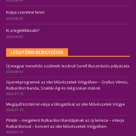
2026-08-04
Kutya szeretne lenni
2026-08-03
Ki a legelébbvaló?
2026-08-02
LEGUTÓBBI BEJEGYZÉSEK
Új magyar mesehős született: lezárult Sorell illusztrációs pályázata
2026-08-03
Gyerekprogramok az idei Művészetek Völgyében – Gryllus Vilmos,
Rutkai Bori Banda, Szalóki Ági és még sokan mások
2026-07-15
Megújult köztérrel várja a látogatókat az idei Művészetek Völgye
2026-07-15
Pihitér – megjelent Rutkai Bori Bandájának az új lemeze – interjú
Rutkai Borival – koncert az idei Művészetek Völgyében
2026-07-15