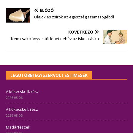
ELŐZŐ
Olajok és zsírok az egészség szemszögéből
KÖVETKEZŐ
Nem csak könyvektől lehet nehéz az iskolatáska
LEGUTÓBBI EGYSZERVOLT ESTIMESÉK
A kőkecske II. rész
2026-08-06
A kőkecske I. rész
2026-08-05
Madárfészek