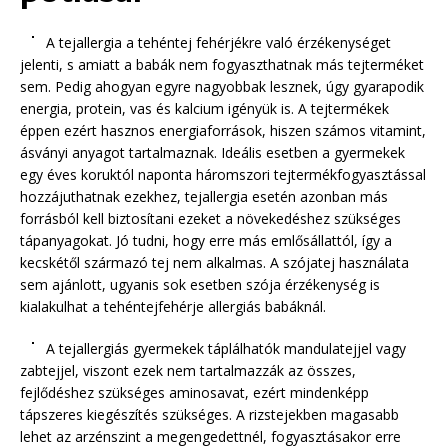
A tejallergia a tehéntej fehérjékre való érzékenységet
jelenti, s amiatt a babák nem fogyaszthatnak más tejterméket
sem. Pedig ahogyan egyre nagyobbak lesznek, úgy gyarapodik
energia, protein, vas és kalcium igényük is. A tejtermékek
éppen ezért hasznos energiaforrások, hiszen számos vitamint,
ásványi anyagot tartalmaznak. Ideális esetben a gyermekek
egy éves koruktól naponta háromszori tejtermékfogyasztással
hozzájuthatnak ezekhez, tejallergia esetén azonban más
forrásból kell biztosítani ezeket a növekedéshez szükséges
tápanyagokat. Jó tudni, hogy erre más emlősállattól, így a
kecskétől származó tej nem alkalmas. A szójatej használata
sem ajánlott, ugyanis sok esetben szója érzékenység is
kialakulhat a tehéntejfehérje allergiás babáknál.
A tejallergiás gyermekek táplálhatók mandulatejjel vagy
zabtejjel, viszont ezek nem tartalmazzák az összes,
fejlődéshez szükséges aminosavat, ezért mindenképp
tápszeres kiegészítés szükséges. A rizstejekben magasabb
lehet az arzénszint a megengedettnél, fogyasztásakor erre