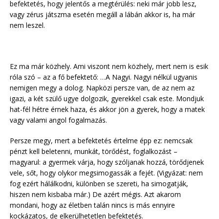
befektetés, hogy jelentős a megtérülés: neki már jobb lesz,
vagy zérus játszma esetén megáll a lábán akkor is, ha már
nem leszel.
Ez ma már közhely. Ami viszont nem közhely, mert nem is esik
róla szó – az a fő befektető: …A Nagyi. Nagyi nélkül ugyanis
nemigen megy a dolog. Napközi persze van, de az nem az
igazi, a két szülő ugye dolgozik, gyerekkel csak este. Mondjuk
hat-fél hétre érnek haza, és akkor jön a gyerek, hogy a matek
vagy valami angol fogalmazás.
Persze megy, mert a befektetés értelme épp ez: nemcsak
pénzt kell beletenni, munkát, törődést, foglalkozást –
magyarul: a gyermek várja, hogy szóljanak hozzá, törődjenek
vele, sőt, hogy olykor megsimogassák a fejét. (Vigyázat: nem
fog ezért hálálkodni, különben se szereti, ha simogatják,
hiszen nem kisbaba már.) De azért mégis. Azt akarom
mondani, hogy az életben talán nincs is más ennyire
kockázatos, de elkerülhetetlen befektetés.