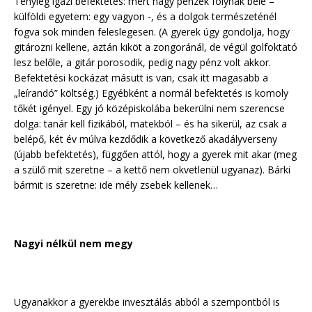
Tényleg igazi befektetés: mert nagy pénzek folynak bele –
külföldi egyetem: egy vagyon -, és a dolgok természeténél
fogva sok minden feleslegesen. (A gyerek úgy gondolja, hogy
gitározni kellene, aztán kiköt a zongoránál, de végül golfoktató
lesz belőle, a gitár porosodik, pedig nagy pénz volt akkor.
Befektetési kockázat másutt is van, csak itt magasabb a
„leírandó” költség.) Egyébként a normál befektetés is komoly
tőkét igényel. Egy jó középiskolába bekerülni nem szerencse
dolga: tanár kell fizikából, matekból – és ha sikerül, az csak a
belépő, két év múlva kezdődik a következő akadályverseny
(újabb befektetés), függően attól, hogy a gyerek mit akar (meg
a szülő mit szeretne – a kettő nem okvetlenül ugyanaz). Bárki
bármit is szeretne: ide mély zsebek kellenek…
Nagyi nélkül nem megy
Ugyanakkor a gyerekbe invesztálás abból a szempontból is