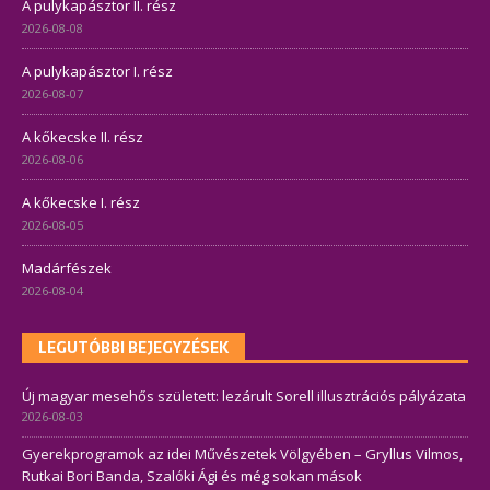
A pulykapásztor II. rész
2026-08-08
A pulykapásztor I. rész
2026-08-07
A kőkecske II. rész
2026-08-06
A kőkecske I. rész
2026-08-05
Madárfészek
2026-08-04
LEGUTÓBBI BEJEGYZÉSEK
Új magyar mesehős született: lezárult Sorell illusztrációs pályázata
2026-08-03
Gyerekprogramok az idei Művészetek Völgyében – Gryllus Vilmos,
Rutkai Bori Banda, Szalóki Ági és még sokan mások