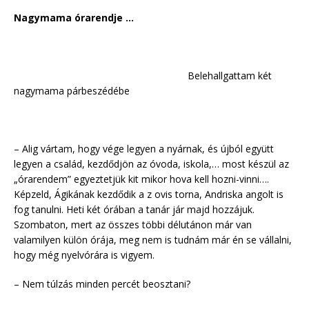
Nagymama órarendje …
Belehallgattam két
nagymama párbeszédébe
– Alig vártam, hogy vége legyen a nyárnak, és újból együtt
legyen a család, kezdődjön az óvoda, iskola,… most készül az
„órarendem” egyeztetjük kit mikor hova kell hozni-vinni….
Képzeld, Ágikának kezdődik a z ovis torna, Andriska angolt is
fog tanulni. Heti két órában a tanár jár majd hozzájuk.
Szombaton, mert az összes többi délutánon már van
valamilyen külön órája, meg nem is tudnám már én se vállalni,
hogy még nyelvórára is vigyem.
– Nem túlzás minden percét beosztani?