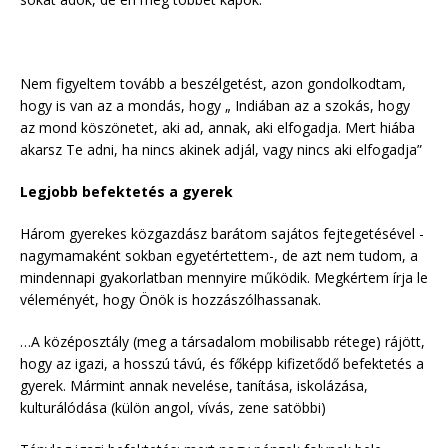
Nem figyeltem tovább a beszélgetést, azon gondolkodtam,
hogy is van az a mondás, hogy „ Indiában az a szokás, hogy
az mond köszönetet, aki ad, annak, aki elfogadja. Mert hiába
akarsz Te adni, ha nincs akinek adjál, vagy nincs aki elfogadja”
Legjobb befektetés a gyerek
Három gyerekes közgazdász barátom sajátos fejtegetésével -
nagymamaként sokban egyetértettem-, de azt nem tudom, a
mindennapi gyakorlatban mennyire működik. Megkértem írja le
véleményét, hogy Önök is hozzászólhassanak.
…A középosztály (meg a társadalom mobilisabb rétege) rájött,
hogy az igazi, a hosszú távú, és főképp kifizetődő befektetés a
gyerek. Mármint annak nevelése, tanítása, iskolázása,
kulturálódása (külön angol, vívás, zene satöbbi)