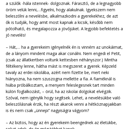
a szülők -hála istennek- dolgoznak. Fárasztó, de a legnagyobb
öröm velük lenni,…figyelni, hogy alakulnak. Igyekszem nem
beleszólni a nevelésbe, alkalmazkodni a gyerekekhez, de azt
ők is tudják, hogy amit most kapnak a kicsik, később nem
pótolható, és megalapozza a jövőjüket. A legjobb befektetés a
jó nevelés!
– Hát,… ha a gyerekeim igényelnék én is vinném az unokáimat,
de a lányom mindent maga akar csinálni. Nem engedi el Petit,
(csak az állatkertben voltunk kettesben néhányszor.) Mintha
féltékeny lenne, hátha mást is megszeret a gyerek. Képzeld
tavaly az erdei iskolába, azért nem fizette be, mert neki
hiányozna, ha nem szuszogna mellette a fia. A fiaméknál is
hiába próbálkoztam, a menyem feleslegesnek tart minden
külön foglalkozást, – örül, ha az iskolai dolgokat elvégzik.
Szóval, nem igénylik hogy segítsek. Lehet, a nevelésükbe való
beleszólásnak érzik, ha részt akarok venni a hétköznapjaikban
is és nem csak „ünnepi” nagyiságra vágyom?
– Az biztos, hogy az én gyerekeim beengednek az életükbe,
sokat adok, de én még többet kapok.