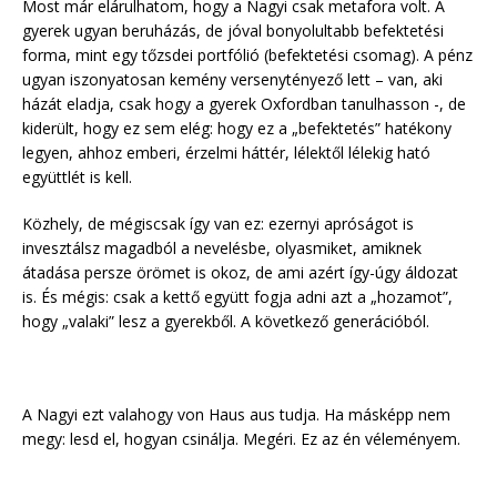
Most már elárulhatom, hogy a Nagyi csak metafora volt. A
gyerek ugyan beruházás, de jóval bonyolultabb befektetési
forma, mint egy tőzsdei portfólió (befektetési csomag). A pénz
ugyan iszonyatosan kemény versenytényező lett – van, aki
házát eladja, csak hogy a gyerek Oxfordban tanulhasson -, de
kiderült, hogy ez sem elég: hogy ez a „befektetés” hatékony
legyen, ahhoz emberi, érzelmi háttér, lélektől lélekig ható
együttlét is kell.
Közhely, de mégiscsak így van ez: ezernyi apróságot is
invesztálsz magadból a nevelésbe, olyasmiket, amiknek
átadása persze örömet is okoz, de ami azért így-úgy áldozat
is. És mégis: csak a kettő együtt fogja adni azt a „hozamot”,
hogy „valaki” lesz a gyerekből. A következő generációból.
A Nagyi ezt valahogy von Haus aus tudja. Ha másképp nem
megy: lesd el, hogyan csinálja. Megéri. Ez az én véleményem.