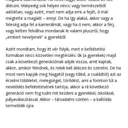
áldozni. Márpedig sok helyen nincs: vagy természetből
adódóan, vagy azért, mert nem adja erre a fejét, ő már
megtette a magáét – ennyi. De ha így alakul, akkor vagy a
feleség adja fel a karrierálmát, vagy ha ő nem, akkor a férj,
vagy ketten felváltva mondanak le valami pluszról, hogy
„embert neveljenek” a gyerekből.
Azért mondtam, hogy itt vér folyik, mert e befektetési
formában nincs közvetlen megtérülés: ők (a gyerekek) majd
csak a következő generációnak adják vissza, amit kaptak,
akkor, amikor felnőnek, és nekik kell áldozni és szeretni. De ha
most nem kapják meg Nagyitól (vagy tőled, a családtól) azt az
érzelmi többletet, melegséget, törődést, ami a forinton túl a
nevelődés befektetésének tartója, akkor a rá következő
generáció nem fog tudni mit kezdeni a gyerekkel, iskolával,
pályaválasztással. Akkor – társadalmi szinten – a kallódás
termelődik újra.