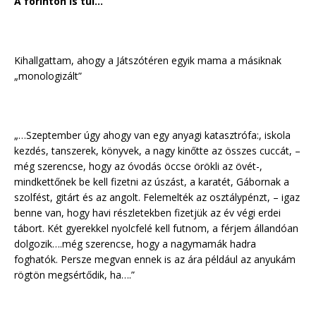
A forinton is túl…
Kihallgattam, ahogy a Játszótéren egyik mama a másiknak
„monologizált”
„…Szeptember úgy ahogy van egy anyagi katasztrófa:, iskola
kezdés, tanszerek, könyvek, a nagy kinőtte az összes cuccát, –
még szerencse, hogy az óvodás öccse örökli az övét-,
mindkettőnek be kell fizetni az úszást, a karatét, Gábornak a
szolfést, gitárt és az angolt. Felemelték az osztálypénzt, – igaz
benne van, hogy havi részletekben fizetjük az év végi erdei
tábort. Két gyerekkel nyolcfelé kell futnom, a férjem állandóan
dolgozik….még szerencse, hogy a nagymamák hadra
foghatók. Persze megvan ennek is az ára például az anyukám
rögtön megsértődik, ha….”