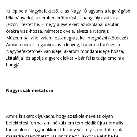
Itt lép be a Nagybefektető, alias Nagyi. Ő ugyanis a legdrágább
tőkehányadot, az emberi erőforrást, – hangsúly ezúttal a
jelzőn!- fektet be. Elmegy a gyerekért az iskolába, délután
órákra viszi-hozza, németezik vele, elviszi a Néprajzi
Múzeumba, ahol valami ezt-meg-azt kell megnézni (kötelező).
Amiben nem is a gardírozás a lényeg, hanem a törődés: a
Nagybefektetőnek van ideje, akarom mondani idege hozzá,
„kitalálja” és ápolja a gyerek lelkét – bár fel is tudja emelni a
hangját.
Nagyi csak metafora
Amire ki akarok lyukadni, hogy az iskola-nevelés olyan
befektetési forma, ami nélkül nem termelődik újra normális
társadalom – ugyanakkor itt bizony vér folyik, mert itt csak
magadra számíthatsz. Ha nincs nagyi, akkor valakit be kell