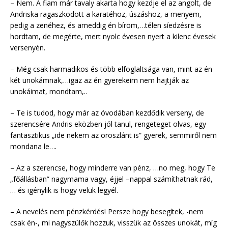
– Nem. A fiam már tavaly akarta hogy kezdje el az angolt, de
Andriska ragaszkodott a karatéhoz, úszáshoz, a menyem,
pedig a zenéhez, és ameddig én bírom,…télen síedzésre is
hordtam, de megérte, mert nyolc évesen nyert a kilenc évesek
versenyén.
– Még csak harmadikos és több elfoglaltsága van, mint az én
két unokámnak,…igaz az én gyerekeim nem hajtják az
unokáimat, mondtam,..
– Te is tudod, hogy már az óvodában kezdődik verseny, de
szerencsére Andris eközben jól tanul, rengeteget olvas, egy
fantasztikus „ide nekem az oroszlánt is” gyerek, semmiről nem
mondana le….
– Az a szerencse, hogy minderre van pénz, …no meg, hogy Te
„főállásban” nagymama vagy, éjjel –nappal számíthatnak rád,
… és igénylik is hogy velük legyél.
– A nevelés nem pénzkérdés! Persze hogy besegítek, -nem
csak én-, mi nagyszülők hozzuk, visszük az összes unokát, míg