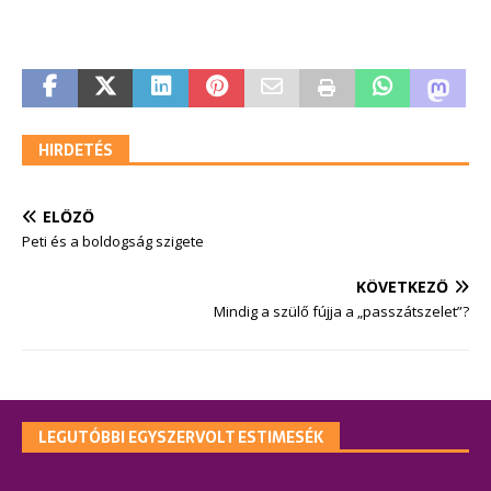
HIRDETÉS
ELŐZŐ
Peti és a boldogság szigete
KÖVETKEZŐ
Mindig a szülő fújja a „passzátszelet”?
LEGUTÓBBI EGYSZERVOLT ESTIMESÉK