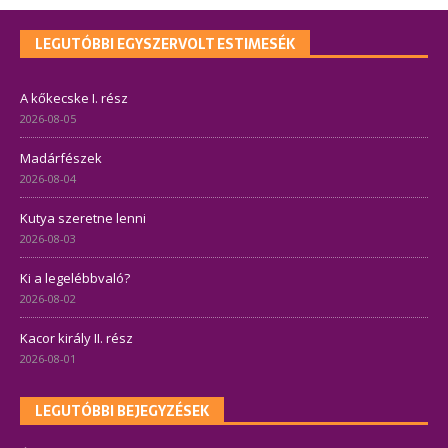
LEGUTÓBBI EGYSZERVOLT ESTIMESÉK
A kőkecske I. rész
2026-08-05
Madárfészek
2026-08-04
Kutya szeretne lenni
2026-08-03
Ki a legelébbvaló?
2026-08-02
Kacor király II. rész
2026-08-01
LEGUTÓBBI BEJEGYZÉSEK