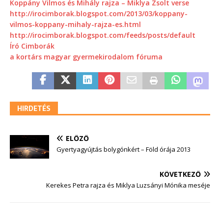
Koppány Vilmos és Mihály rajza – Miklya Zsolt verse
http://irocimborak.blogspot.com/2013/03/koppany-
vilmos-koppany-mihaly-rajza-es.html
http://irocimborak.blogspot.com/feeds/posts/default
Író Cimborák
a kortárs magyar gyermekirodalom fóruma
HIRDETÉS
ELŐZŐ
Gyertyagyújtás bolygónkért – Föld órája 2013
KÖVETKEZŐ
Kerekes Petra rajza és Miklya Luzsányi Mónika meséje