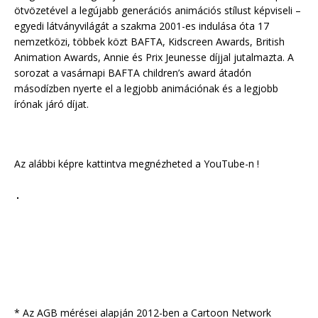
ötvözetével a legújabb generációs animációs stílust képviseli –
egyedi látványvilágát a szakma 2001-es indulása óta 17
nemzetközi, többek közt BAFTA, Kidscreen Awards, British
Animation Awards, Annie és Prix Jeunesse díjjal jutalmazta. A
sorozat a vasárnapi BAFTA children’s award átadón
másodízben nyerte el a legjobb animációnak és a legjobb
írónak járó díjat.
Az alábbi képre kattintva megnézheted a YouTube-n !
* Az AGB mérései alapján 2012-ben a Cartoon Network