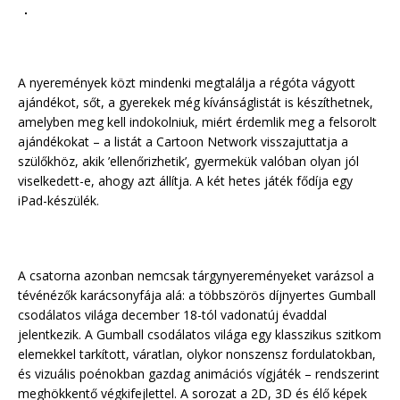
A nyeremények közt mindenki megtalálja a régóta vágyott
ajándékot, sőt, a gyerekek még kívánságlistát is készíthetnek,
amelyben meg kell indokolniuk, miért érdemlik meg a felsorolt
ajándékokat – a listát a Cartoon Network visszajuttatja a
szülőkhöz, akik ’ellenőrizhetik’, gyermekük valóban olyan jól
viselkedett-e, ahogy azt állítja. A két hetes játék fődíja egy
iPad-készülék.
A csatorna azonban nemcsak tárgynyereményeket varázsol a
tévénézők karácsonyfája alá: a többszörös díjnyertes Gumball
csodálatos világa december 18-tól vadonatúj évaddal
jelentkezik. A Gumball csodálatos világa egy klasszikus szitkom
elemekkel tarkított, váratlan, olykor nonszensz fordulatokban,
és vizuális poénokban gazdag animációs vígjáték – rendszerint
meghökkentő végkifejlettel. A sorozat a 2D, 3D és élő képek