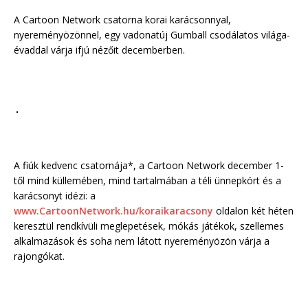
A Cartoon Network csatorna korai karácsonnyal,
nyereményözönnel, egy vadonatúj Gumball csodálatos világa-
évaddal várja ifjú nézőit decemberben.
A fiúk kedvenc csatornája*, a Cartoon Network december 1-
től mind küllemében, mind tartalmában a téli ünnepkört és a
karácsonyt idézi: a
www.CartoonNetwork.hu/koraikaracsony
oldalon két héten
keresztül rendkívüli meglepetések, mókás játékok, szellemes
alkalmazások és soha nem látott nyereményözön várja a
rajongókat.