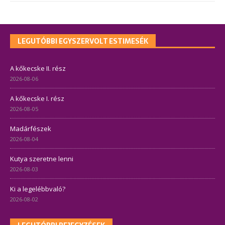
LEGUTÓBBI EGYSZERVOLT ESTIMESÉK
A kőkecske II. rész
2026-08-06
A kőkecske I. rész
2026-08-05
Madárfészek
2026-08-04
Kutya szeretne lenni
2026-08-03
Ki a legelébbvaló?
2026-08-02