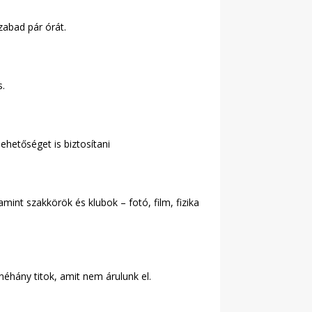
zabad pár órát.
s.
hetőséget is biztosítani
int szakkörök és klubok – fotó, film, fizika
éhány titok, amit nem árulunk el.