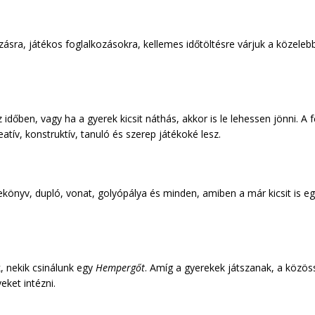
szásra, játékos foglalkozásokra, kellemes időtöltésre várjuk a közeleb
 időben, vagy ha a gyerek kicsit náthás, akkor is le lehessen jönni.
v, konstruktív, tanuló és szerep játékoké lesz.
sekönyv, dupló, vonat, golyópálya és minden, amiben a már kicsit is eg
k, nekik csinálunk egy
Hempergőt
. Amíg a gyerekek játszanak, a közöss
eket intézni.