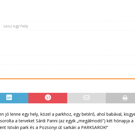
Lesz egy hely
 jó lenne egy hely, közel a parkhoz, egy betérő, ahol babával, kisgyer
– sorolta a terveket Sárdi Panni (az egyik „megálmodó”) két hónapja a
zent István park és a Pozsonyi út sarkán a PARKSAROK!”