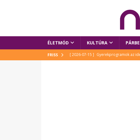
ÉLETMÓD
KULTÚRA
PÁRBE
[ 2026-07-15 ]
Gyerekprogramok az idei
FRISS
Szalóki Ági és még sokan mások
KUL
[ 2026-07-15 ]
Megújult köztérrel várja
[ 2026-07-15 ]
Pihitér – megjelent Rutka
idei Művészetek Völgyében
KULTÚR
[ 2026-06-29 ]
Apa kezdődik – Véssey Mi
[ 2026-08-03 ]
Új magyar mesehős születe