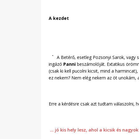
A kezdet
A Betérő, esetleg Pozsonyi Sarok, vagy 
ingázó
Panni
beszámolóját. Extatikus örömmel
(csak ki kell pucolni kicsit, mind a harminca
ez nekem? Nem elég nekem az öt unokám, 
Erre a kérdésre csak azt tudtam válaszolni, h
… jó kis hely lesz, ahol a kicsik és nag