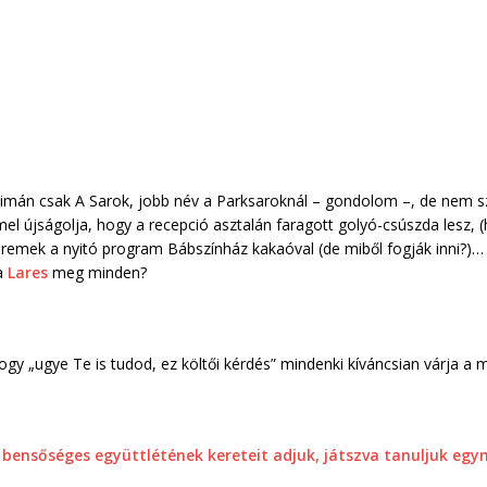
simán csak A Sarok, jobb név a Parksaroknál – gondolom –, de nem sza
 újságolja, hogy a recepció asztalán faragott golyó-csúszda lesz, (ha
t), remek a nyitó program Bábszínház kakaóval (de miből fogják inni?)…
a
Lares
meg minden?
ogy „ugye Te is tudod, ez költői kérdés” mindenki kíváncsian várja a m
yok bensőséges együttlétének kereteit adjuk, játszva tanuljuk eg