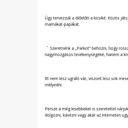
Úgy tervezzük a délelőtt a kicsiké. Közös ját
mamákat-papákat.
Szeretnénk a „Parkot” behozni, hogy rossz
nagymozgásos tevékenységeké, hanem a kreatí
Itt nem lesz ugráló vár, viszont lesz sok me
mélyedni.
Persze a még kisebbeket is szeretettel várju
dolgozni, kávézni vagy akár az interneten ügy