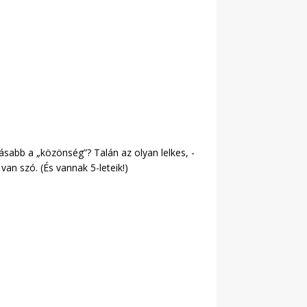
ásabb a „közönség”? Talán az olyan lelkes, -
van szó. (És vannak 5-leteik!)