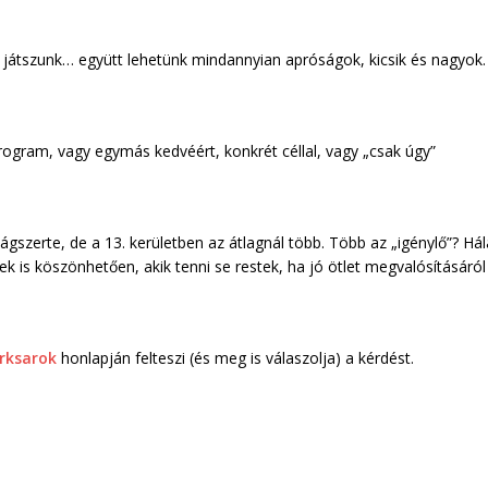
k, játszunk… együtt lehetünk mindannyian apróságok, kicsik és nagyok.
rogram, vagy egymás kedvéért, konkrét céllal, vagy „csak úgy”
ágszerte, de a 13. kerületben az átlagnál több. Több az „igénylő”? Hál
ek is köszönhetően, akik tenni se restek, ha jó ötlet megvalósításáról 
rksarok
honlapján felteszi (és meg is válaszolja) a kérdést.