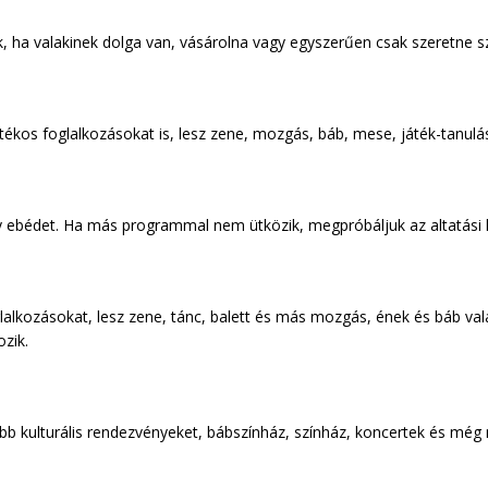
nk, ha valakinek dolga van, vásárolna vagy egyszerűen csak szeretne s
átékos foglalkozásokat is, lesz zene, mozgás, báb, mese, játék-tanulá
y ebédet. Ha más programmal nem ütközik, megpróbáljuk az altatási le
alkozásokat, lesz zene, tánc, balett és más mozgás, ének és báb valam
ozik.
 kulturális rendezvényeket, bábszínház, színház, koncertek és még n