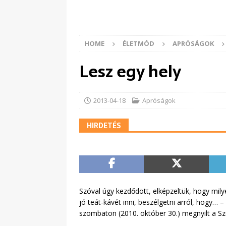
HOME
ÉLETMÓD
APRÓSÁGOK
Lesz egy hely
2013-04-18
Apróságok
HIRDETÉS
Szóval úgy kezdődött, elképzeltük, hogy milyen
jó teát-kávét inni, beszélgetni arról, hogy… 
szombaton (2010. október 30.) megnyilt a S