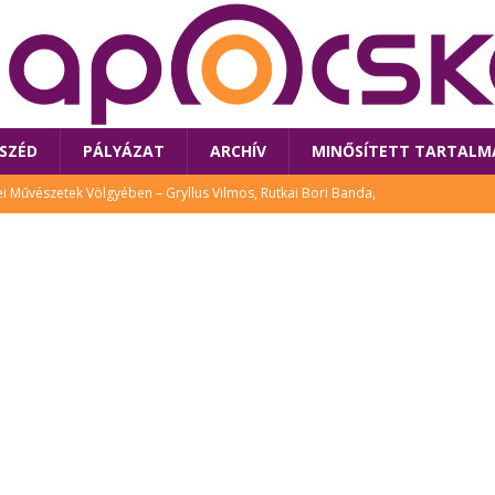
SZÉD
PÁLYÁZAT
ARCHÍV
MINŐSÍTETT TARTALM
 Művészetek Völgyében – Gryllus Vilmos, Rutkai Bori Banda,
TÚRA
 a látogatókat az idei Művészetek Völgye
CSALÁD
i Bori Bandájának az új lemeze – interjú Rutkai Borival – koncert az
A
klós író, költő idén a Művészetek Völgyében is fellép
KÖNYV
tt: lezárult Sorell illusztrációs pályázata
CSALÁD