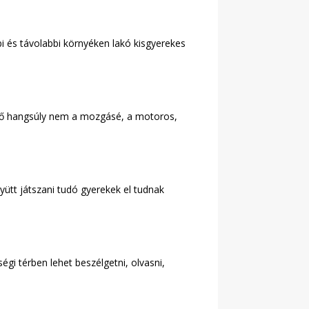
bi és távolabbi környéken lakó kisgyerekes
 A fő hangsúly nem a mozgásé, a motoros,
yütt játszani tudó gyerekek el tudnak
égi térben lehet beszélgetni, olvasni,