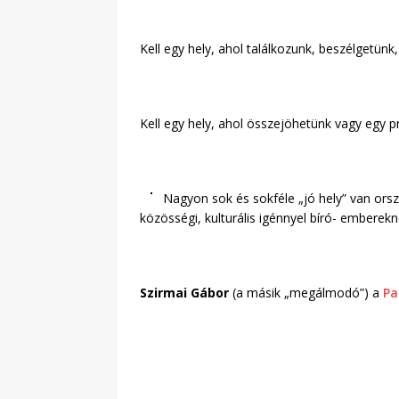
Kell egy hely, ahol találkozunk, beszélgetün
Kell egy hely, ahol összejöhetünk vagy egy p
Nagyon sok és sokféle „jó hely” van orsz
közösségi, kulturális igénnyel bíró- emberekn
Szirmai Gábor
(a másik „megálmodó”) a
Pa