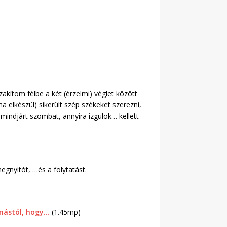
kítom félbe a két (érzelmi) véglet között
 elkészül) sikerült szép székeket szerezni,
 mindjárt szombat, annyira izgulok… kellett
egnyitót, …és a folytatást.
ymástól, hogy…
(1.45mp)