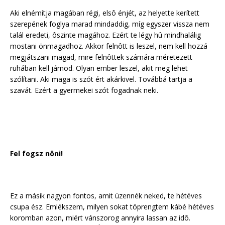
Aki elnémítja magában régi, elsô énjét, az helyette kerített
szerepének foglya marad mindaddig, míg egyszer vissza nem
talál eredeti, ôszinte magához. Ezért te légy hû mindhalálig
mostani önmagadhoz. Akkor felnôtt is leszel, nem kell hozzá
megjátszani magad, mire felnôttek számára méretezett
ruhában kell járnod. Olyan ember leszel, akit meg lehet
szólítani. Aki maga is szót ért akárkivel. Továbbá tartja a
szavát. Ezért a gyermekei szót fogadnak neki.
Fel fogsz nôni!
Ez a másik nagyon fontos, amit üzennék neked, te hétéves
csupa ész. Emlékszem, milyen sokat töprengtem kábé hétéves
koromban azon, miért vánszorog annyira lassan az idô.