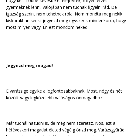
hogy kell. Többé-kevésbé elfelejtették, milyen érzés
gyermeknek lenni. Valójában nem tudnak figyelni rád. De
igazság szerint nem tehetnek róla. Nem mondta meg nekik
kiskorukban senki: jegyezd meg egyszer s mindenkorra, hogy
most milyen vagy. Én ezt mondom neked.
Jegyezd meg magad!
E varázsige egyike a legfontosabbaknak. Most, négy és hét
között vagy legközelebb valóságos önmagadhoz.
Már tudnál hazudni is, de még nem szeretsz. Nos, ezt a
hétéveskori magadat életed végéig ôrizd meg. Varázsgyûrûd