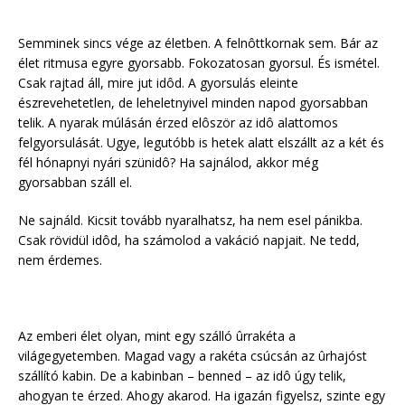
Semminek sincs vége az életben. A felnôttkornak sem. Bár az
élet ritmusa egyre gyorsabb. Fokozatosan gyorsul. És ismétel.
Csak rajtad áll, mire jut idôd. A gyorsulás eleinte
észrevehetetlen, de leheletnyivel minden napod gyorsabban
telik. A nyarak múlásán érzed elôször az idô alattomos
felgyorsulását. Ugye, legutóbb is hetek alatt elszállt az a két és
fél hónapnyi nyári szünidô? Ha sajnálod, akkor még
gyorsabban száll el.
Ne sajnáld. Kicsit tovább nyaralhatsz, ha nem esel pánikba.
Csak rövidül idôd, ha számolod a vakáció napjait. Ne tedd,
nem érdemes.
Az emberi élet olyan, mint egy szálló ûrrakéta a
világegyetemben. Magad vagy a rakéta csúcsán az ûrhajóst
szállító kabin. De a kabinban – benned – az idô úgy telik,
ahogyan te érzed. Ahogy akarod. Ha igazán figyelsz, szinte egy