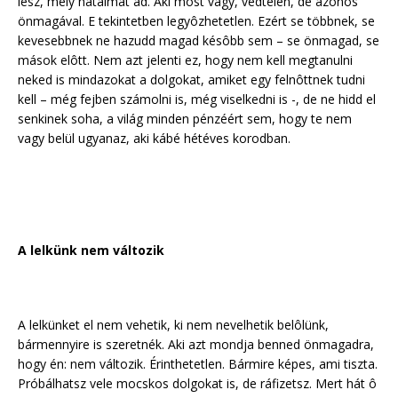
lesz, mely hatalmat ad. Aki most vagy, védtelen, de azonos
önmagával. E tekintetben legyôzhetetlen. Ezért se többnek, se
kevesebbnek ne hazudd magad késôbb sem – se önmagad, se
mások elôtt. Nem azt jelenti ez, hogy nem kell megtanulni
neked is mindazokat a dolgokat, amiket egy felnôttnek tudni
kell – még fejben számolni is, még viselkedni is -, de ne hidd el
senkinek soha, a világ minden pénzéért sem, hogy te nem
vagy belül ugyanaz, aki kábé hétéves korodban.
A lelkünk nem változik
A lelkünket el nem vehetik, ki nem nevelhetik belôlünk,
bármennyire is szeretnék. Aki azt mondja benned önmagadra,
hogy én: nem változik. Érinthetetlen. Bármire képes, ami tiszta.
Próbálhatsz vele mocskos dolgokat is, de ráfizetsz. Mert hát ô