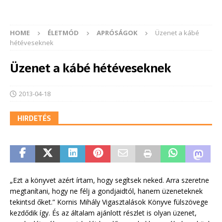
HOME
ÉLETMÓD
APRÓSÁGOK
Üzenet a kábé
hétéveseknek
Üzenet a kábé hétéveseknek
2013-04-18
HIRDETÉS
„Ezt a könyvet azért írtam, hogy segítsek neked. Arra szeretne
megtanítani, hogy ne félj a gondjaidtól, hanem üzeneteknek
tekintsd őket.” Kornis Mihály Vigasztalások Könyve fülszövege
kezdődik így. És az általam ajánlott részlet is olyan üzenet,