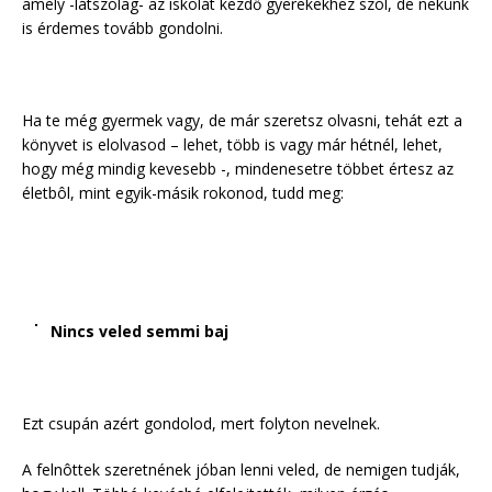
amely -látszólag- az iskolát kezdő gyerekekhez szól, de nekünk
is érdemes tovább gondolni.
Ha te még gyermek vagy, de már szeretsz olvasni, tehát ezt a
könyvet is elolvasod – lehet, több is vagy már hétnél, lehet,
hogy még mindig kevesebb -, mindenesetre többet értesz az
életbôl, mint egyik-másik rokonod, tudd meg:
Nincs veled semmi baj
Ezt csupán azért gondolod, mert folyton nevelnek.
A felnôttek szeretnének jóban lenni veled, de nemigen tudják,