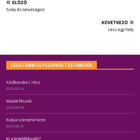
ELŐZŐ
Szép és tanulságos!
KÖVETKEZŐ
Lesz egy hely
LEGUTÓBBI EGYSZERVOLT ESTIMESÉK
A kőkecske I. rész
2026-08-05
Madárfészek
2026-08-04
Kutya szeretne lenni
2026-08-03
Ki a legelébbvaló?