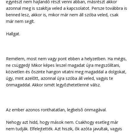
egyrészt nem hajlandó részt venni abban, másrészt akkor
azonnal meg is szakítja veled a kapcsolatot. Persze továbbra is
benned lesz, akkor is, mikor már nem áll szóba veled, csak
már nem segít.
Hallgat.
Remélem, most nem vagy pont ebben a helyzetben. Ha mégis,
ne csüggedj! Mikor képes leszel magadat újra megszólítani,
közvetlen és ôszinte hangon vitatni meg magaddal a dolgokat,
úgy, mint azelôtt, azonnal újra szóba áll veled, vagyis te
önmagaddal. Akkor ismét legyôzhetetlenné válsz.
Az ember azonos ronthatatlan, legbelsô önmagával.
Nehogy azt hidd, hogy mások nem. Csakhogy esetleg már
nem tudják. Elfelejtették. Azt hiszik, ôk azóta javultak, vagyis