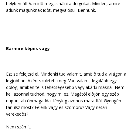
helyben áll. Van idô megcsinálni a dolgokat. Minden, amire
adunk magunknak idôt, megvalósul. Bennünk.
Bármire képes vagy
Ezt se felejtsd el. Mindenki tud valamit, amit ô tud a világon a
legjobban. Azért született meg. Van valami, legalább egy
dolog, amiben te is tehetségesebb vagy akárki másnál. Nem
kell azonnal tudnod, hogy mi ez. Magától elôjön egy szép
napon, ah önmagaddal tényleg azonos maradtál. Gyengén
tanulsz most? Félénk vagy és szomorú? Vagy netán
verekedôs?
Nem számít.