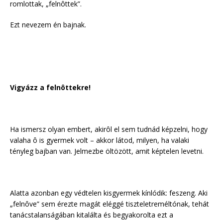
romlottak, „felnôttek”.
Ezt nevezem én bajnak.
Vigyázz a felnôttekre!
Ha ismersz olyan embert, akirôl el sem tudnád képzelni, hogy
valaha ô is gyermek volt – akkor látod, milyen, ha valaki
tényleg bajban van. Jelmezbe öltözött, amit képtelen levetni.
Alatta azonban egy védtelen kisgyermek kínlódik: feszeng. Aki
„felnôve” sem érezte magát eléggé tiszteletreméltónak, tehát
tanácstalanságában kitalálta és begyakorolta ezt a