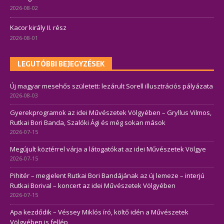
2026-08-02
Kacor király II. rész
2026-08-01
LEGUTÓBBI BEJEGYZÉSEK
Új magyar mesehős született: lezárult Sorell illusztrációs pályázata
2026-08-03
Gyerekprogramok az idei Művészetek Völgyében – Gryllus Vilmos,
Rutkai Bori Banda, Szalóki Ági és még sokan mások
2026-07-15
Megújult köztérrel várja a látogatókat az idei Művészetek Völgye
2026-07-15
Pihitér – megjelent Rutkai Bori Bandájának az új lemeze – interjú
Rutkai Borival – koncert az idei Művészetek Völgyében
2026-07-15
Apa kezdődik – Véssey Miklós író, költő idén a Művészetek
Völgyében is fellép