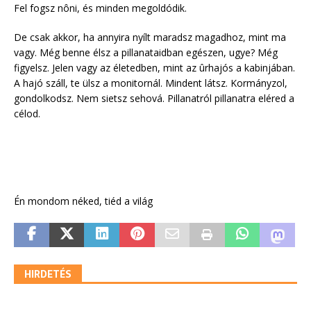
Fel fogsz nôni, és minden megoldódik.
De csak akkor, ha annyira nyílt maradsz magadhoz, mint ma
vagy. Még benne élsz a pillanataidban egészen, ugye? Még
figyelsz. Jelen vagy az életedben, mint az ûrhajós a kabinjában.
A hajó száll, te ülsz a monitornál. Mindent látsz. Kormányzol,
gondolkodsz. Nem sietsz sehová. Pillanatról pillanatra eléred a
célod.
Én mondom néked, tiéd a világ
HIRDETÉS