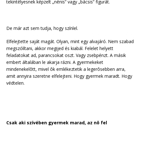
tekintélyesnek képzelt „nénis” vagy „bácsis” figurát.
De már azt sem tudja, hogy színlel.
Elfelejtette saját magát. Olyan, mint egy alvajáró. Nem szabad
megszólítani, akkor megijed és kiabál. Felelet helyett
feladatokat ad, parancsokat oszt. Vagy zsebpénzt. A másik
embert általában le akarja rázni. A gyermekeket
mindenekelôtt, mivel ôk emlékeztetik a legerôsebben arra,
amit annyira szeretne elfelejteni. Hogy gyermek maradt. Hogy
védtelen.
Csak aki szívében gyermek marad, az nô fel