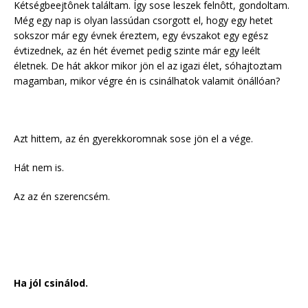
Kétségbeejtônek találtam. Így sose leszek felnôtt, gondoltam.
Még egy nap is olyan lassúdan csorgott el, hogy egy hetet
sokszor már egy évnek éreztem, egy évszakot egy egész
évtizednek, az én hét évemet pedig szinte már egy leélt
életnek. De hát akkor mikor jön el az igazi élet, sóhajtoztam
magamban, mikor végre én is csinálhatok valamit önállóan?
Azt hittem, az én gyerekkoromnak sose jön el a vége.
Hát nem is.
Az az én szerencsém.
Ha jól csinálod.