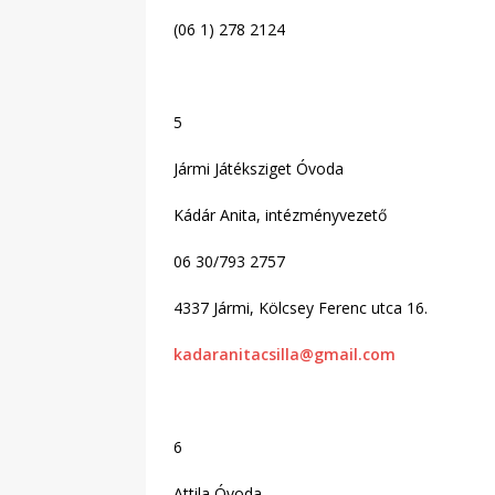
(06 1) 278 2124
5
Jármi Játéksziget Óvoda
Kádár Anita, intézményvezető
06 30/793 2757
4337 Jármi, Kölcsey Ferenc utca 16.
kadaranitacsilla@gmail.com
6
Attila Óvoda