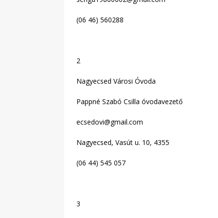
(06 46) 560288
2
Nagyecsed Városi Óvoda
Pappné Szabó Csilla óvodavezető
ecsedovi@gmail.com
Nagyecsed, Vasút u. 10, 4355
(06 44) 545 057
3