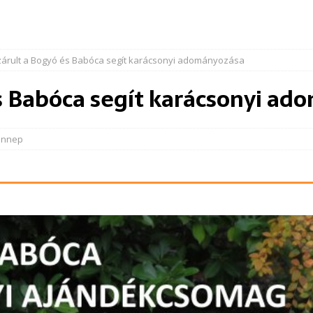
zárult a Bogyó és Babóca segít karácsonyi adományozása
s Babóca segít karácsonyi a
Ünnep