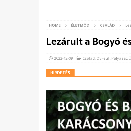
HOME
ÉLETMÓD
CSALÁD
Le
Lezárult a Bogyó é
2022-12-09
Család
,
Ovi-suli
,
Pályázat
,
HIRDETÉS