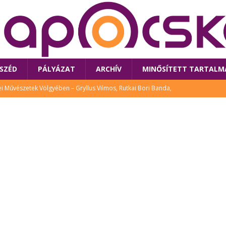
SZÉD
PÁLYÁZAT
ARCHÍV
MINŐSÍTETT TARTALM
 Művészetek Völgyében – Gryllus Vilmos, Rutkai Bori Banda,
TÚRA
 a látogatókat az idei Művészetek Völgye
CSALÁD
i Bori Bandájának az új lemeze – interjú Rutkai Borival – koncert az
A
klós író, költő idén a Művészetek Völgyében is fellép
KÖNYV
tt: lezárult Sorell illusztrációs pályázata
CSALÁD