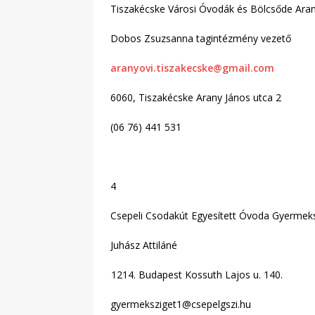
Tiszakécske Városi Óvodák és Bölcsőde Aran
Dobos Zsuzsanna tagintézmény vezető
aranyovi.tiszakecske@gmail.com
6060, Tiszakécske Arany János utca 2
(06 76) 441 531
4
Csepeli Csodakút Egyesített Óvoda Gyermek
Juhász Attiláné
Budapest Kossuth Lajos u. 140.
gyermeksziget1@csepelgszi.hu