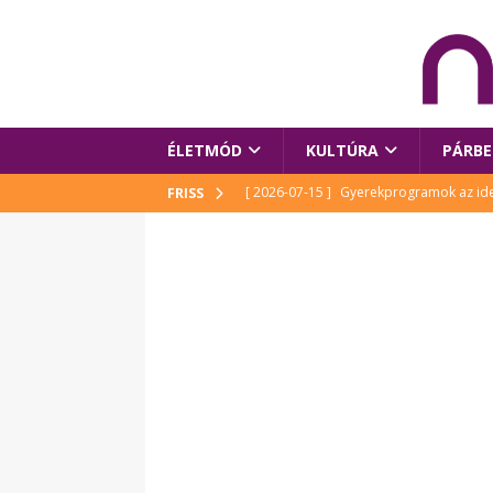
ÉLETMÓD
KULTÚRA
PÁRBE
[ 2026-07-15 ]
Gyerekprogramok az idei
FRISS
Szalóki Ági és még sokan mások
KUL
[ 2026-07-15 ]
Megújult köztérrel várja
[ 2026-07-15 ]
Pihitér – megjelent Rutka
idei Művészetek Völgyében
KULTÚR
[ 2026-06-29 ]
Apa kezdődik – Véssey Mi
[ 2026-08-03 ]
Új magyar mesehős születe