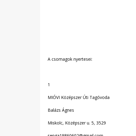
A csomagok nyertesei:
1
MIÓVI Középszer Úti Tagóvoda
Balázs Ágnes
Miskolc, Középszer u. 5, 3529
senga19860602@gmail.com