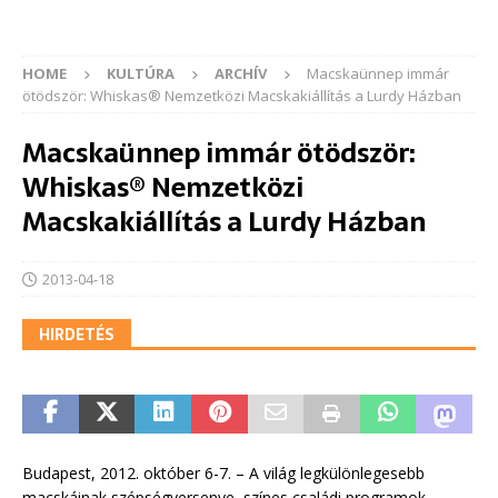
HOME
KULTÚRA
ARCHÍV
Macskaünnep immár
ötödször: Whiskas® Nemzetközi Macskakiállítás a Lurdy Házban
Macskaünnep immár ötödször:
Whiskas® Nemzetközi
Macskakiállítás a Lurdy Házban
2013-04-18
HIRDETÉS
Budapest, 2012. október 6-7. – A világ legkülönlegesebb
macskáinak szépségversenye, színes családi programok,