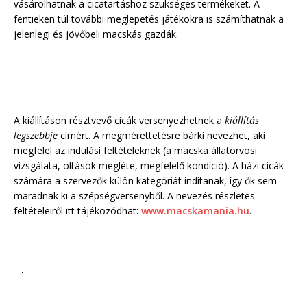
vásárolhatnak a cicatartáshoz szükséges termékeket. A
fentieken túl további meglepetés játékokra is számíthatnak a
jelenlegi és jövőbeli macskás gazdák.
A kiállításon résztvevő cicák versenyezhetnek a
kiállítás
legszebbje
címért. A megmérettetésre bárki nevezhet, aki
megfelel az indulási feltételeknek (a macska állatorvosi
vizsgálata, oltások megléte, megfelelő kondíció). A házi cicák
számára a szervezők külön kategóriát indítanak, így ők sem
maradnak ki a szépségversenyből. A nevezés részletes
feltételeiről itt tájékozódhat:
www.macskamania.hu
.