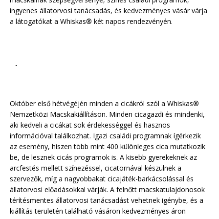
ingyenes állatorvosi tanácsadás, és kedvezményes vásár várja
a látogatókat a Whiskas® két napos rendezvényén.
Október első hétvégéjén minden a cicákról szól a Whiskas®
Nemzetközi Macskakiállításon. Minden cicagazdi és mindenki,
aki kedveli a cicákat sok érdekességgel és hasznos
információval találkozhat. Igazi családi programnak ígérkezik
az esemény, hiszen több mint 400 különleges cica mutatkozik
be, de lesznek cicás programok is. A kisebb gyerekeknek az
arcfestés mellett színezéssel, cicatornával készülnek a
szervezők, míg a nagyobbakat cicajáték-barkácsolással és
állatorvosi előadásokkal várják. A felnőtt macskatulajdonosok
térítésmentes állatorvosi tanácsadást vehetnek igénybe, és a
kiállítás területén található vásáron kedvezményes áron