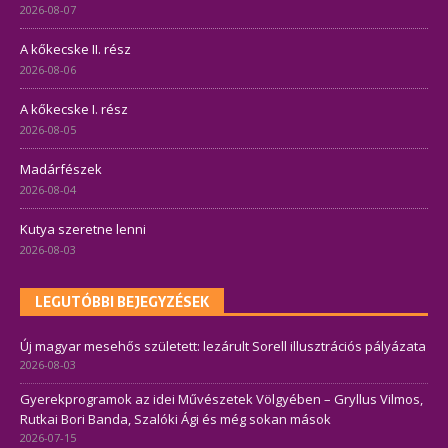
2026-08-07
A kőkecske II. rész
2026-08-06
A kőkecske I. rész
2026-08-05
Madárfészek
2026-08-04
Kutya szeretne lenni
2026-08-03
LEGUTÓBBI BEJEGYZÉSEK
Új magyar mesehős született: lezárult Sorell illusztrációs pályázata
2026-08-03
Gyerekprogramok az idei Művészetek Völgyében – Gryllus Vilmos,
Rutkai Bori Banda, Szalóki Ági és még sokan mások
2026-07-15