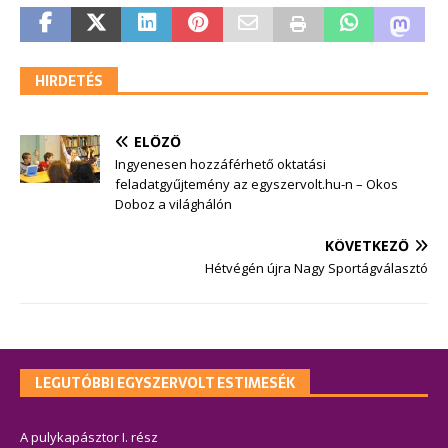
HIRDETÉS
ELŐZŐ
Ingyenesen hozzáférhető oktatási
feladatgyűjtemény az egyszervolt.hu-n – Okos
Doboz a világhálón
KÖVETKEZŐ
Hétvégén újra Nagy Sportágválasztó
LEGUTÓBBI EGYSZERVOLT ESTIMESÉK
A pulykapásztor I. rész