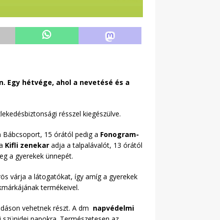
. Egy hétvége, ahol a nevetésé és a
ekedésbiztonsági résszel kiegészülve.
 Bábcsoport, 15 órától pedig a
Fonogram-
 a
Kifli zenekar
adja a talpalávalót, 13 órától
eg a gyerekek ünnepét.
ös várja a látogatókat, így amíg a gyerekek
kmárkájának termékeivel.
csadáson vehetnek részt. A dm
napvédelmi
ári szünidei napokra. Természetesen az