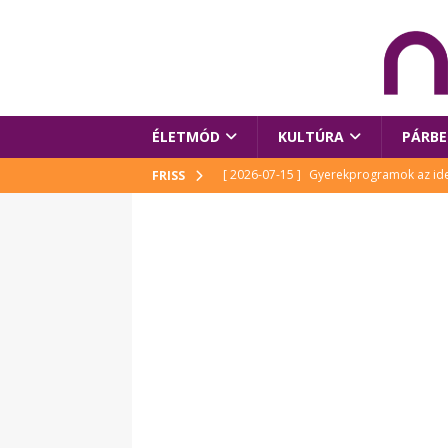
ÉLETMÓD
KULTÚRA
PÁRBE
[ 2026-07-15 ]
Gyerekprogramok az idei
FRISS
Szalóki Ági és még sokan mások
KUL
[ 2026-07-15 ]
Megújult köztérrel várja
[ 2026-07-15 ]
Pihitér – megjelent Rutka
idei Művészetek Völgyében
KULTÚR
[ 2026-06-29 ]
Apa kezdődik – Véssey Mi
[ 2026-08-03 ]
Új magyar mesehős születe