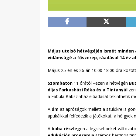
Május utolsó hétvégéjén ismét minden a
vidámságé a főszerep, ráadásul 14 év a
Május 25-én és 26-án 10:00-18:00 óra között
Szombaton
11 órától –ezen a hétvégén
Bud
díjas Farkasházi Réka és a Tintanyúl
zen
a Fabula Bábszínház előadását tekinthetik m
A
dm
az apróságok mellett a szülőkre is go
apukáikkal felfedezik a játékokat, a hölgye
A
baba részleg
en a legkisebbeket változat
edukációs program
ja számos hasznos tippe