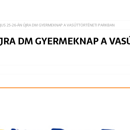
JUS 25-26-ÁN ÚJRA DM GYERMEKNAP A VASÚTTÖRTÉNETI PARKBAN
ÚJRA DM GYERMEKNAP A VAS