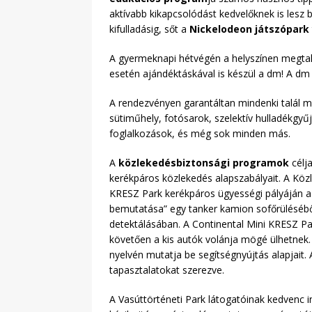
aktívabb kikapcsolódást kedvelőknek is lesz
kifulladásig, sőt a
Nickelodeon játszópark
A gyermeknapi hétvégén a helyszínen megt
esetén ajándéktáskával is készül a dm! A dm
A rendezvényen garantáltan mindenki talál m
sütiműhely, fotósarok, szelektív hulladékgyű
foglalkozások, és még sok minden más.
A
közlekedésbiztonsági programok
célj
kerékpáros közlekedés alapszabályait. A Köz
KRESZ Park kerékpáros ügyességi pályáján a 
bemutatása” egy tanker kamion sofőrüléséből
detektálásában. A Continental Mini KRESZ Pa
követően a kis autók volánja mögé ülhetnek.
nyelvén mutatja be segítségnyújtás alapjait.
tapasztalatokat szerezve.
A Vasúttörténeti Park látogatóinak kedvenc in