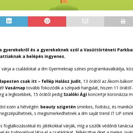
 gyerekekről és a gyerekeknek szól a Vasúttörténeti Parkban
lattiaknak a belépés ingyenes.
 várja a családokat a dm Gyermeknap színes programkavalkádja, közl
apesten csak itt – fellép Halász Judit
, 13 órától az Ákom-bákom
él!
Vasárnap
tovább fokozódik a színpadi hangulat, hiszen 11 órától
eg a legkisebbek, 15 órától pedig
Szalóki Ági
koncertje koronázza m
ndol ezen a hétvégén:
beauty szigetén
sminkes, fodrász, és manikűr
k megszépülhetnek, s megismerkedhetnek a dm saját trend IT UP smin
os foglalkozásokkal és játékokkal várják, míg a szülők védőnői taná
l és tudnivalóval látja el a családokat, felkészítve őket a meleg, ny