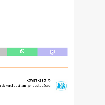
KÖVETKEZŐ
erek kerül be állami gondoskodásba