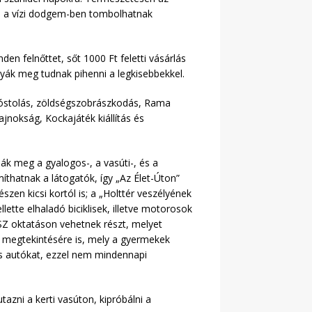
s a vízi dodgem-ben tombolhatnak
n felnőttet, sőt 1000 Ft feletti vásárlás
yák meg tudnak pihenni a legkisebbekkel.
gkóstolás, zöldségszobrászkodás, Rama
jnokság, Kockajáték kiállítás és
ák meg a gyalogos-, a vasúti-, és a
thatnak a látogatók, így „Az Élet-Úton”
en kicsi kortól is; a „Holttér veszélyének
tte elhaladó biciklisek, illetve motorosok
SZ oktatáson vehetnek részt, melyet
ó megtekintésére is, mely a gyermekek
ás autókat, ezzel nem mindennapi
tazni a kerti vasúton, kipróbálni a