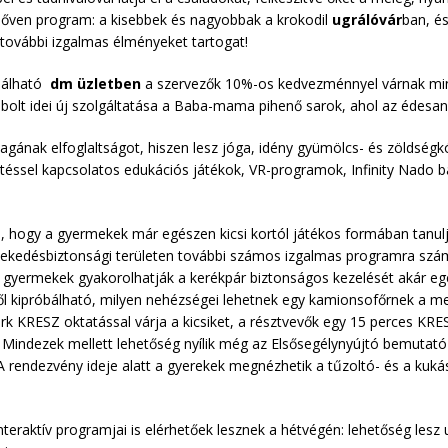
 bőven program: a kisebbek és nagyobbak a krokodil
ugrálóvár
ban, é
további izgalmas élményeket tartogat!
alálható
dm üzletben
a szervezők 10%-os kedvezménnyel várnak minde
 bolt idei új szolgáltatása a Baba-mama pihenő sarok, ahol az édesan
agának elfoglaltságot, hiszen lesz jóga, idény gyümölcs- és zöldsé
jtéssel kapcsolatos edukációs játékok, VR-programok, Infinity Nado ba
a, hogy a gyermekek már egészen kicsi kortól játékos formában tanulj
lekedésbiztonsági területen további számos izgalmas programra számí
gyermekek gyakorolhatják a kerékpár biztonságos kezelését akár egész
 kipróbálható, milyen nehézségei lehetnek egy kamionsofőrnek a melle
rk KRESZ oktatással várja a kicsiket, a résztvevők egy 15 perces KRE
 Mindezek mellett lehetőség nyílik még az Elsősegélynyújtó bemutat
 A rendezvény ideje alatt a gyerekek megnézhetik a tűzoltó- és a kuk
teraktív programjai is elérhetőek lesznek a hétvégén: lehetőség lesz u