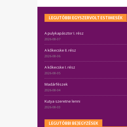
LEGUTÓBBI EGYSZERVOLT ESTIMESÉK
A pulykapásztor I. rész
2026-08-07
A kőkecske II. rész
2026-08-06
A kőkecske I. rész
2026-08-05
Madárfészek
2026-08-04
Kutya szeretne lenni
2026-08-03
LEGUTÓBBI BEJEGYZÉSEK