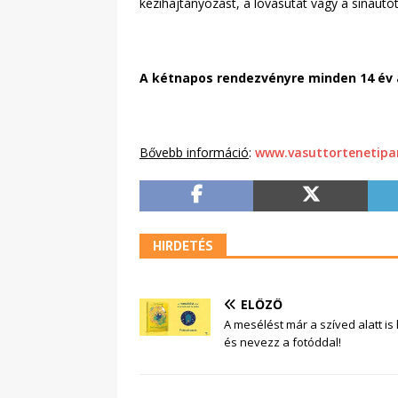
kézihajtányozást, a lóvasutat vagy a sínautót 
A kétnapos rendezvényre minden 14 év 
Bővebb információ
:
www.vasuttortenetipa
HIRDETÉS
ELŐZŐ
A mesélést már a szíved alatt is 
és nevezz a fotóddal!