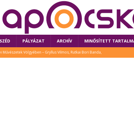
SZÉD
PÁLYÁZAT
ARCHÍV
MINŐSÍTETT TARTALM
 Művészetek Völgyében – Gryllus Vilmos, Rutkai Bori Banda,
TÚRA
 a látogatókat az idei Művészetek Völgye
CSALÁD
i Bori Bandájának az új lemeze – interjú Rutkai Borival – koncert az
A
klós író, költő idén a Művészetek Völgyében is fellép
KÖNYV
tt: lezárult Sorell illusztrációs pályázata
CSALÁD