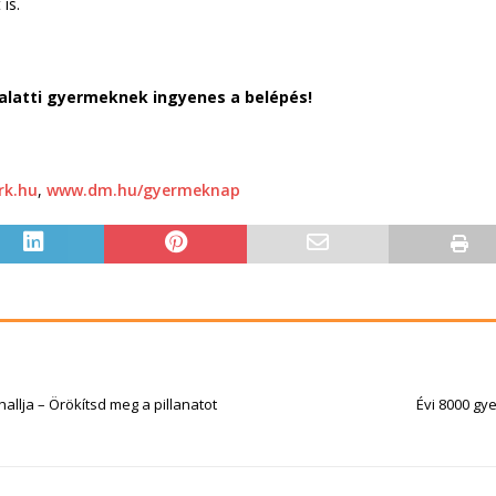
is.
alatti gyermeknek ingyenes a belépés!
rk.hu
,
www.dm.hu/gyermeknap
hallja – Örökítsd meg a pillanatot
Évi 8000 gy