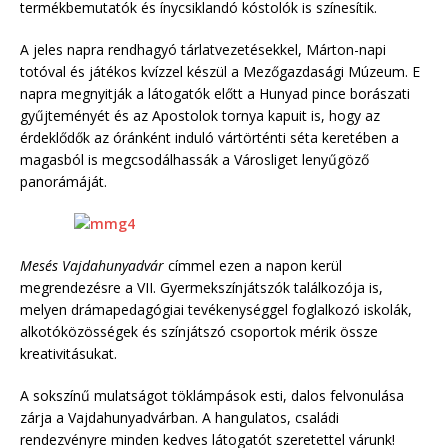
termékbemutatók és ínycsiklandó kóstolók is színesítik.
A jeles napra rendhagyó tárlatvezetésekkel, Márton-napi
totóval és játékos kvízzel készül a Mezőgazdasági Múzeum. E
napra megnyitják a látogatók előtt a Hunyad pince borászati
gyűjteményét és az Apostolok tornya kapuit is, hogy az
érdeklődők az óránként induló vártörténti séta keretében a
magasból is megcsodálhassák a Városliget lenyűgöző
panorámáját.
Mesés Vajdahunyadvár
címmel ezen a napon kerül
megrendezésre a VII. Gyermekszínjátszók találkozója is,
melyen drámapedagógiai tevékenységgel foglalkozó iskolák,
alkotóközösségek és színjátszó csoportok mérik össze
kreativitásukat.
A sokszínű mulatságot töklámpások esti, dalos felvonulása
zárja a Vajdahunyadvárban. A hangulatos, családi
rendezvényre minden kedves látogatót szeretettel várunk!