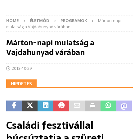
HOME
ÉLETMÓD
PROGRAMOK
Márton-napi
mulatság a Vajdahunyad várában
Márton-napi mulatság a
Vajdahunyad várában
2013-10-29
HIRDETÉS
Családi fesztivállal
búcsúztatja a szüreti