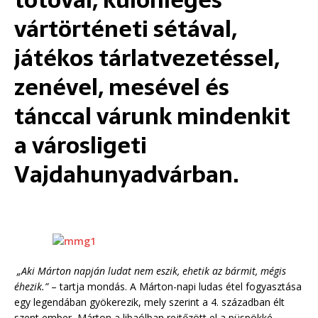
totóval, különleges
vártörténeti sétával,
játékos tárlatvezetéssel,
zenével, mesével és
tánccal várunk mindenkit
a városligeti
Vajdahunyadvárban.
„Aki Márton napján ludat nem eszik, ehetik az bármit, mégis
éhezik.”
– tartja mondás. A Márton-napi ludas étel fogyasztása
egy legendában gyökerezik, mely szerint a 4. században élt
szent ember, Márton a libaólban rejtőzött el a püspökké