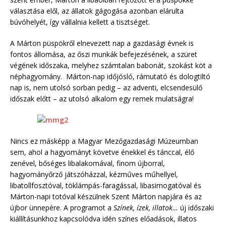
választása elől, az állatok gágogása azonban elárulta
búvóhelyét, így vállalnia kellett a tisztséget.
A Márton püspökről elnevezett nap a gazdasági évnek is
fontos állomása, az őszi munkák befejezésének, a szüret
végének időszaka, melyhez számtalan babonát, szokást köt a
néphagyomány. Márton-nap időjósló, rámutató és dologtiltó
nap is, nem utolsó sorban pedig – az adventi, elcsendesülő
időszak előtt – az utolsó alkalom egy remek mulatságra!
Nincs ez másképp a Magyar Mezőgazdasági Múzeumban
sem, ahol a hagyományt követve énekkel és tánccal, élő
zenével, bőséges libalakomával, finom újborral,
hagyományőrző játszóházzal, kézműves műhellyel,
libatollfosztóval, töklámpás-faragással, libasimogatóval és
Márton-napi totóval készülnek Szent Márton napjára és az
újbor ünnepére. A programot a
Színek, ízek, illatok…
új időszaki
kiállításunkhoz kapcsolódva idén színes előadások, illatos