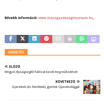
Bővebb információ:
www.mezogazdasagimuzeum.hu
,
HIRDETÉS
ELŐZŐ
Megyei ifjúságsegítő hálózat kezdi meg működését
KÖVETKEZŐ
Gyerekek (és felnőttek), gyertek Gyerekvilággá!