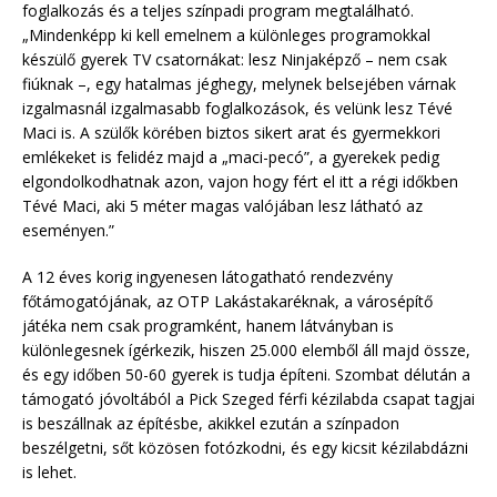
foglalkozás és a teljes színpadi program megtalálható.
„Mindenképp ki kell emelnem a különleges programokkal
készülő gyerek TV csatornákat: lesz Ninjaképző – nem csak
fiúknak –, egy hatalmas jéghegy, melynek belsejében várnak
izgalmasnál izgalmasabb foglalkozások, és velünk lesz Tévé
Maci is. A szülők körében biztos sikert arat és gyermekkori
emlékeket is felidéz majd a „maci-pecó”, a gyerekek pedig
elgondolkodhatnak azon, vajon hogy fért el itt a régi időkben
Tévé Maci, aki 5 méter magas valójában lesz látható az
eseményen.”
A 12 éves korig ingyenesen látogatható rendezvény
főtámogatójának, az OTP Lakástakaréknak, a városépítő
játéka nem csak programként, hanem látványban is
különlegesnek ígérkezik, hiszen 25.000 elemből áll majd össze,
és egy időben 50-60 gyerek is tudja építeni. Szombat délután a
támogató jóvoltából a Pick Szeged férfi kézilabda csapat tagjai
is beszállnak az építésbe, akikkel ezután a színpadon
beszélgetni, sőt közösen fotózkodni, és egy kicsit kézilabdázni
is lehet.