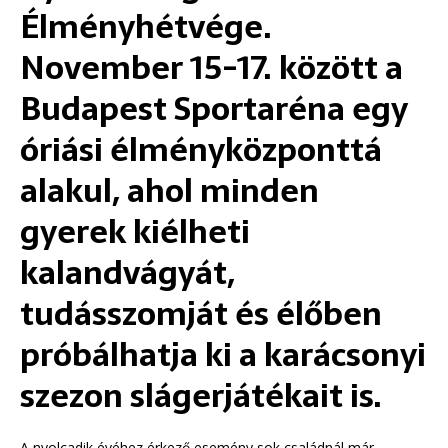
Élményhétvége.
November 15-17. között a
Budapest Sportaréna egy
óriási élményközponttá
alakul, ahol minden
gyerek kiélheti
kalandvágyát,
tudásszomját és élőben
próbálhatja ki a karácsonyi
szezon slágerjátékait is.
A nyolcadik évéhez érkező esemény sok családnál már