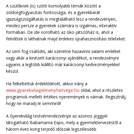
A szülőknek (is) szóló komolyabb témák között a
zöldségfogyasztás fontossága, és a gyerekbarát
igazságszolgáltatás is megtalálható lesz a rendezvényen,
mindez persze a gyerekek számára is izgalmas, interaktív
formában. De ide sorolható az öko-játszóház is, ahol a
felnőttek is láthatnak majd érdekes újrahasznosítási ötleteket.
Az sem fog csalódni, aki szeretné hazavinni valami emléket
vagy akár a kinézett karácsonyi ajándékot, a rendezvényre
ugyanis a legtöbb kiállító már karácsonyi kedvezményekkel
készül.
Ha felkeltettük érdeklődését, akkor irány a
www.gyerekvilagelmenyhetvege.hu
oldal, ahol a részletes
programok mellett értékes nyeremények is várnak. Regisztrálj,
hogy ne maradj le semmiről!
A Gyerekvilág testvérrendezvénye az azonos jeggyel
látogatható Babamama Expo, mely a gyermektervezéstől a
három éves korig terjedő időszak legszélesebb