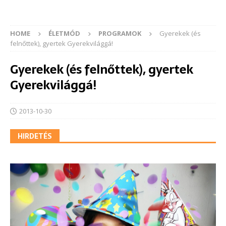
HOME
ÉLETMÓD
PROGRAMOK
Gyerekek (és
felnőttek), gyertek Gyerekvilággá!
Gyerekek (és felnőttek), gyertek
Gyerekvilággá!
2013-10-30
HIRDETÉS