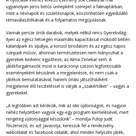
ugyanolyan piros betűs ünnepként szerepel a falinaptárban,
mint a névnapok és születésnapok, köszönhetően egyedülálló
témaválasztékának és a folyamatos megújulásnak.
Vannak persze örök darabok, melyek nélkül nincs Gyerekvilág:
ilyen az egész hétvégén maximális kapacitással működő beltéri
kalandpark és sípálya, a konzol birodalom és az egész napos
színpadi műsor, ahonnan természetesen nem hiányozhat a
gyerekek kedvenc együttese, az Alma Zenekar sem. A
játékforgalmazók most is karácsonyi szezon legfontosabb
eseményeként készülnek a megjelenésre, és nem csak a
játékok bemutatásával, hanem óriási játszóházként
megjelenve élő teszteléssel is várják a „szakértőket” – vagyis a
gyerekeket.
„A legtöbben azt kérdezik, mik az idei újdonságok, és nagyon
nehéz helyzetben vagyok egy-egy program kiemelésével, mert
rengeteg újdonsággal készülünk” – mondja Fülöp Judit
főszervező, és azt javasolja, keressük fel a rendezvény
weboldalát és facebook oldalát, ahol minden helyszíni játék,