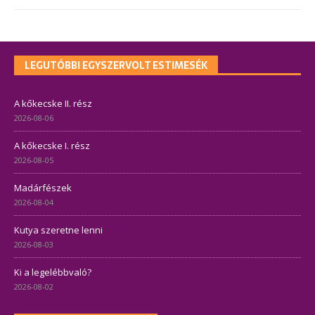
LEGUTÓBBI EGYSZERVOLT ESTIMESÉK
A kőkecske II. rész
2026-08-06
A kőkecske I. rész
2026-08-05
Madárfészek
2026-08-04
Kutya szeretne lenni
2026-08-03
Ki a legelébbvaló?
2026-08-02