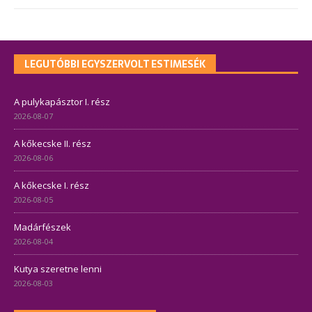
LEGUTÓBBI EGYSZERVOLT ESTIMESÉK
A pulykapásztor I. rész
2026-08-07
A kőkecske II. rész
2026-08-06
A kőkecske I. rész
2026-08-05
Madárfészek
2026-08-04
Kutya szeretne lenni
2026-08-03