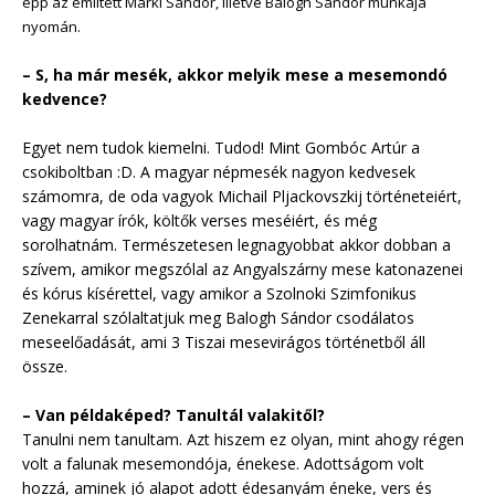
épp az említett Márki Sándor, illetve Balogh Sándor munkája
nyomán.
– S, ha már mesék, akkor melyik mese a mesemondó
kedvence?
Egyet nem tudok kiemelni. Tudod! Mint Gombóc Artúr a
csokiboltban :D. A magyar népmesék nagyon kedvesek
számomra, de oda vagyok Michail Pljackovszkij történeteiért,
vagy magyar írók, költők verses meséiért, és még
sorolhatnám. Természetesen legnagyobbat akkor dobban a
szívem, amikor megszólal az Angyalszárny mese katonazenei
és kórus kísérettel, vagy amikor a Szolnoki Szimfonikus
Zenekarral szólaltatjuk meg Balogh Sándor csodálatos
meseelőadását, ami 3 Tiszai mesevirágos történetből áll
össze.
– Van példaképed? Tanultál valakitől?
Tanulni nem tanultam. Azt hiszem ez olyan, mint ahogy régen
volt a falunak mesemondója, énekese. Adottságom volt
hozzá, aminek jó alapot adott édesanyám éneke, vers és