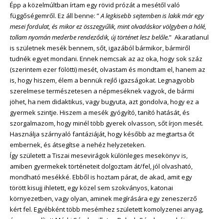
Épp a közelmúltban írtam egy rövid prózát a mesétől való
függőségemről. Ez áll benne: ”
A legkisebb sejtemben is lakik már egy
mesei fordulat, és mikor ez összegyűlik, mint olvadáskor völgyben a hólé,
tollam nyomán mederbe rendeződik, új történet lesz belőle.
” Akaratlanul
is születnek mesék bennem, sőt, igazából bármikor, bármiről
tudnék egyet mondani. Ennek nemcsak az az oka, hogy sok száz
(szerintem ezer fölötti) mesét, olvastam és mondtam el, hanem az
is, hogy hiszem, élem a bennük rejlő igazságokat. Legnagyobb
szerelmese természetesen a népmeséknek vagyok, de bármi
jöhet, ha nem didaktikus, vagy bugyuta, azt gondolva, hogy ez a
gyermek szintje. Hiszem a mesék gyógyító, tanító hatását, és
szorgalmazom, hogy minél több gyerek olvasson, sőt írjon mesét.
Használja szárnyaló fantáziáját, hogy később az megtartsa őt
embernek, és átsegítse a nehéz helyzeteken.
Így született a Tiszai mesevirágok különleges mesekönyv is,
amiben gyermekek történeteit dolgoztam át/fel, jól olvasható,
mondható mesékké. Ebből is hoztam párat, de akad, amit egy
törött kisujj ihletett, egy közel sem szokványos, katonai
környezetben, vagy olyan, aminek megírására egy zeneszerző
kért fel. Egyébként több mesémhez született komolyzenei anyag,