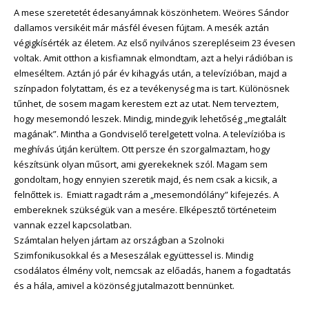
A mese szeretetét édesanyámnak
köszönhetem.
Weöres Sándor
dallamos versikéit már másfél évesen fújtam. A mesék aztán
végigkísérték az életem. Az első nyilvános szerepléseim 23 évesen
voltak. Amit otthon a kisfiamnak elmondtam, azt a helyi rádióban is
elmeséltem. Aztán jó pár év kihagyás után, a televízióban, majd a
színpadon folytattam, és ez a tevékenység ma is tart. Különösnek
tűnhet, de sosem magam kerestem ezt az utat. Nem terveztem,
hogy mesemondó leszek. Mindig, mindegyik lehetőség „megtalált
magának”. Mintha a Gondviselő terelgetett volna. A televízióba is
meghívás útján kerültem. Ott persze én szorgalmaztam, hogy
készítsünk olyan műsort, ami gyerekeknek szól. Magam sem
gondoltam, hogy ennyien szeretik majd, és nem csak a kicsik, a
felnőttek is. Emiatt ragadt rám a „mesemondólány” kifejezés. A
embereknek szükségük van a mesére.
Elképesztő történeteim
vannak ezzel kapcsolatban.
Számtalan helyen jártam az országban a Szolnoki
Szimfonikusokkal és a Meseszálak együttessel is. Mindig
csodálatos élmény volt, nemcsak az előadás, hanem a fogadtatás
és a hála, amivel a közönség jutalmazott bennünket.