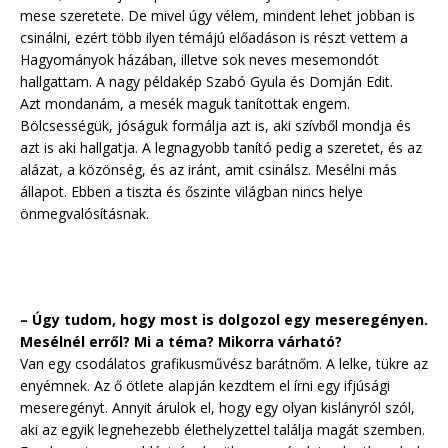
mese szeretete. De mivel úgy vélem, mindent lehet jobban is
csinálni, ezért több ilyen témájú előadáson is részt vettem a
Hagyományok házában, illetve sok neves mesemondót
hallgattam. A nagy példakép Szabó Gyula és Domján Edit.
Azt mondanám, a mesék maguk tanítottak engem.
Bölcsességük, jóságuk formálja azt is, aki szívből mondja és
azt is aki hallgatja. A legnagyobb tanító pedig a szeretet, és az
alázat, a közönség, és az iránt, amit csinálsz. Mesélni más
állapot. Ebben a tiszta és őszinte világban nincs helye
önmegvalósításnak.
– Úgy tudom, hogy most is dolgozol egy meseregényen.
Mesélnél erről? Mi a téma? Mikorra várható?
Van egy csodálatos grafikusművész barátnőm. A lelke, tükre az
enyémnek. Az ő ötlete alapján kezdtem el írni egy ifjúsági
meseregényt. Annyit árulok el, hogy egy olyan kislányról szól,
aki az egyik legnehezebb élethelyzettel találja magát szemben.