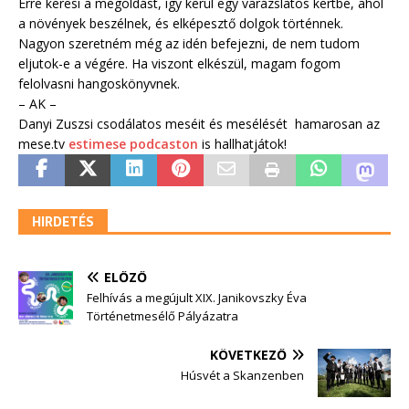
Erre keresi a megoldást, így kerül egy varázslatos kertbe, ahol
a növények beszélnek, és elképesztő dolgok történnek.
Nagyon szeretném még az idén befejezni, de nem tudom
eljutok-e a végére. Ha viszont elkészül, magam fogom
felolvasni hangoskönyvnek.
– AK –
Danyi Zuszsi csodálatos meséit és mesélését hamarosan az
mese.tv
estimese podcaston
is hallhatjátok!
HIRDETÉS
ELŐZŐ
Felhívás a megújult XIX. Janikovszky Éva
Történetmesélő Pályázatra
KÖVETKEZŐ
Húsvét a Skanzenben