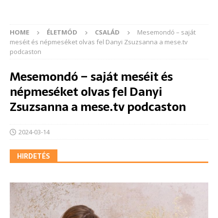
HOME
ÉLETMÓD
CSALÁD
Mesemondó – saját
meséit és népmeséket olvas fel Danyi Zsuzsanna a mese.tv
podcaston
Mesemondó – saját meséit és
népmeséket olvas fel Danyi
Zsuzsanna a mese.tv podcaston
2024-03-14
HIRDETÉS