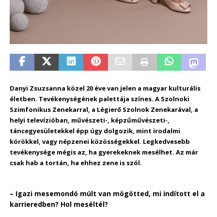
Danyi Zsuzsanna közel 20 éve van jelen a magyar kulturális
életben. Tevékenységének palettája színes. A Szolnoki
Szimfonikus Zenekarral, a Légierő Szolnok Zenekarával, a
helyi televízióban, művészeti-, képzűművészeti-,
táncegyesületekkel épp úgy dolgozik, mint irodalmi
körökkel, vagy népzenei közösségekkel. Legkedvesebb
tevékenysége mégis az, ha gyerekeknek mesélhet. Az már
csak hab a tortán, ha ehhez zene is szól.
– Igazi mesemondó múlt van mögötted, m
i indított el a
karrieredben?
Hol meséltél?