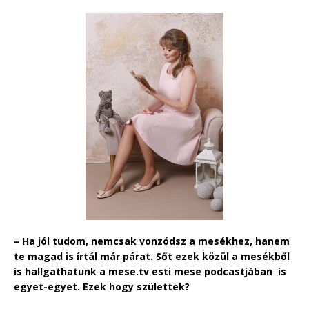
– Ha jól tudom, nemcsak
vonzódsz
a mesékhez, hanem
te magad is írtál már párat.
Sőt ezek közül a mesékből
is hallgathatunk a mese.tv esti mese podcastjában is
egyet-egyet. Ezek hogy születtek?