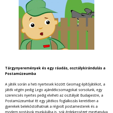
Tárgynyeremények és egy ráadás, osztálykirándulás a
Postamúzeumba
A játék során a heti nyertesek között Geomag építőjátékot, a
játék végén pedig Lego ajándékcsomagokat sorsolunk, egy
szerencsés nyertes pedig elviheti az osztályát Budapestre, a
Postamúzeumba! Itt egy játékos foglalkozás keretében a
gyerekek belekóstolhatnak a régvolt postamesterek és a
modern postások munkájába is, sok érdekességet megtanulva