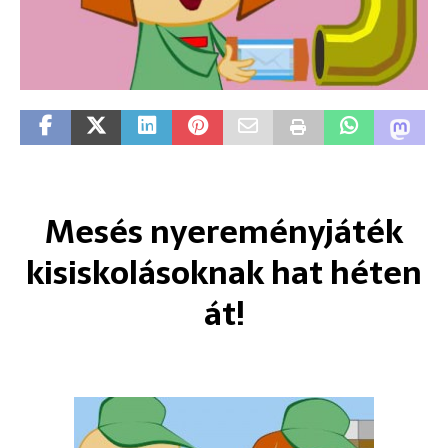
Mesés nyereményjáték
kisiskolásoknak hat héten
át!