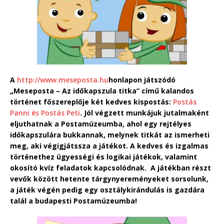
A
http://www.meseposta.hu
honlapon játszódó
„Meseposta – Az időkapszula titka” című kalandos
történet főszereplője két kedves kispostás:
Postás
Panni és Postás Peti
. Jól végzett munkájuk jutalmaként
eljuthatnak a Postamúzeumba, ahol egy rejtélyes
időkapszulára bukkannak, melynek titkát az ismerheti
meg, aki végigjátssza a játékot. A kedves és izgalmas
történethez ügyességi és logikai játékok, valamint
okosító kvíz feladatok kapcsolódnak. A játékban részt
vevők között hetente tárgynyereményeket sorsolunk,
a játék végén pedig egy osztálykirándulás is gazdára
talál a budapesti Postamúzeumba!