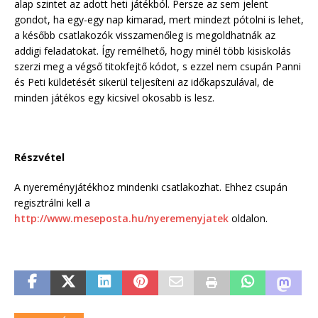
alap szintet az adott heti játékból. Persze az sem jelent
gondot, ha egy-egy nap kimarad, mert mindezt pótolni is lehet,
a később csatlakozók visszamenőleg is megoldhatnák az
addigi feladatokat. Így remélhető, hogy minél több kisiskolás
szerzi meg a végső titokfejtő kódot, s ezzel nem csupán Panni
és Peti küldetését sikerül teljesíteni az időkapszulával, de
minden játékos egy kicsivel okosabb is lesz.
Részvétel
A nyereményjátékhoz mindenki csatlakozhat. Ehhez csupán
regisztrálni kell a
http://www.meseposta.hu/nyeremenyjatek
oldalon.