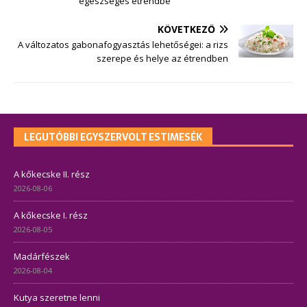
egészséges étrendbe
KÖVETKEZŐ
A változatos gabonafogyasztás lehetőségei: a rizs
szerepe és helye az étrendben
LEGUTÓBBI EGYSZERVOLT ESTIMESÉK
A kőkecske II. rész
2026-08-06
A kőkecske I. rész
2026-08-05
Madárfészek
2026-08-04
Kutya szeretne lenni