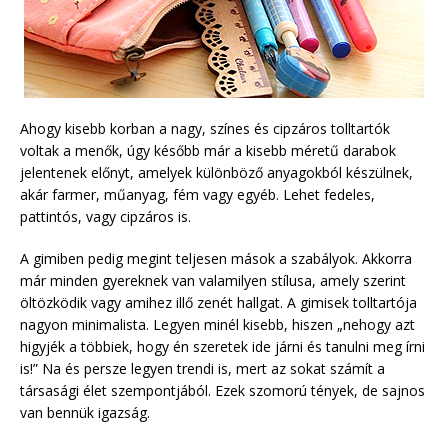
Ahogy kisebb korban a nagy, színes és cipzáros tolltartók
voltak a menők, úgy később már a kisebb méretű darabok
jelentenek előnyt, amelyek különböző anyagokból készülnek,
akár farmer, műanyag, fém vagy egyéb. Lehet fedeles,
pattintós, vagy cipzáros is.
A gimiben pedig megint teljesen mások a szabályok. Akkorra
már minden gyereknek van valamilyen stílusa, amely szerint
öltözködik vagy amihez illő zenét hallgat. A gimisek tolltartója
nagyon minimalista. Legyen minél kisebb, hiszen „nehogy azt
higyjék a többiek, hogy én szeretek ide járni és tanulni meg írni
is!” Na és persze legyen trendi is, mert az sokat számít a
társasági élet szempontjából. Ezek szomorú tények, de sajnos
van bennük igazság.