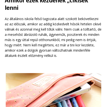
Amikor ezek kezdenek „cikisek”
lenni
Az általános iskola felső tagozata alatt szokott bekövetkezni
az az időszak, amikor az addig közkedvelt hősök hirtelen cikivé
válnak és azonnal meg kell tőlük válni. Nem csak a tolltartó, de
a mesehőst ábrázoló ruhák, ágyneműk, poszterek és minden
más is egy úttal repül otthonunkból, mi pedig nem is értjük,
hogy miért. Nem kell megérteni, ez már a tini kor kezdete,
amikor ezek a dolgok gyorsan változhatnak mindenféle
általunk észlelt előzmény nélkül is.