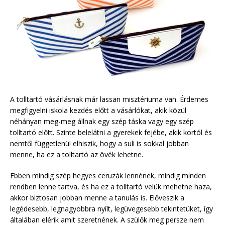
A tolltartó vásárlásnak már lassan misztériuma van. Érdemes
megfigyelni iskola kezdés előtt a vásárlókat, akik közül
néhányan meg-meg állnak egy szép táska vagy egy szép
tolltartó előtt. Szinte belelátni a gyerekek fejébe, akik kortól és
nemtől függetlenül elhiszik, hogy a suli is sokkal jobban
menne, ha ez a tolltartó az övék lehetne.
Ebben mindig szép hegyes ceruzák lennének, mindig minden
rendben lenne tartva, és ha ez a tolltartó velük mehetne haza,
akkor biztosan jobban menne a tanulás is. Előveszik a
legédesebb, legnagyobbra nyílt, legüvegesebb tekintetüket, így
általában elérik amit szeretnének. A szülők meg persze nem