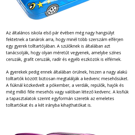
Az általános iskola első pár évében még nagy hangsúlyt
fektetnek a tanárok arra, hogy minél több szerszám elférjen
egy gyerek tolltartójában. A szülőknek is általában azt
tanácsolják, hogy olyan méretűt vegyenek, amelybe színes
ceruzák, grafit ceruzák, radír és egyéb eszközök is elférnek.
A gyerekek pedig ennek általában örülnek, hiszen a nagy alakú
tolltartók között biztosan megtalálják a kedvenc mesehősüket.
A fiúknál közkedvelt a pókember, a verdák, repülők, hajók és
még millió féle mesehős vagy valóban létező kedvenc. A kisfiúk
a tapasztalatok szerint egyformán szeretik az emeletes
tolltartókat és a két irányba kihajthatókat is.