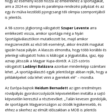
hogy az esemény közel hozza az emberekhez a sportágakat,
ami a 2024-es olimpia és paralimpia-rendezési pályázat és az
egy év múlva kezdődő pjongcsangi téli olimpia szempontjából
is jelentős.
A 98-szoros jégkorong-válogatott
Szuper Levente
arra
emlékezett vissza, amikor sportága még a Nyári
Sportágáválasztókon mutatkozott be, majd amikor
megszervezték az első téli eseményt, akkor érezték magukat
igazán hazai pályán. A klasszis elmondta, hogy több korábbi és
jelenlegi válogatott hokis is kilátogat a Jégpalotába, igaz, épp
aznap játsszák a Magyar Kupa-döntőt. A 225-szörös
válogatott
Ladányi Balázsra
azonban mindenképp számítani
lehet. „A sportágválasztó egyik jelentősége abban rejlik, hogy a
példaképeket oda lehet vinni a gyerekek elé” – mondta.
Az Európa-bajnok
Heidum Bernadett
az igen eredményes
rövidpályás gyorskorcsolyázók képviseletében invitálta a sajtó
képviselőin keresztül a résztvevőket. „Talán kevesen gondolják,
de sportágunk Magyarországon az ötödik legsikeresebb, és
ehhez a sikerhez az elmúlt időszakban a MOB is jelentős