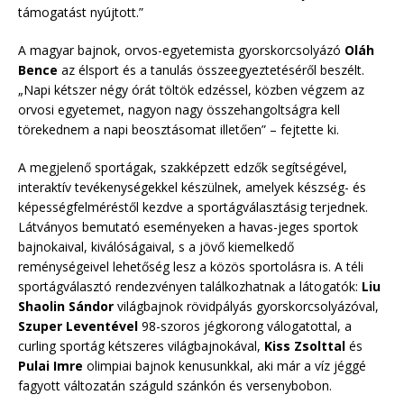
támogatást nyújtott.”
A magyar bajnok, orvos-egyetemista gyorskorcsolyázó
Oláh
Bence
az élsport és a tanulás összeegyeztetéséről beszélt.
„Napi kétszer négy órát töltök edzéssel, közben végzem az
orvosi egyetemet, nagyon nagy összehangoltságra kell
törekednem a napi beosztásomat illetően” – fejtette ki.
A megjelenő sportágak, szakképzett edzők segítségével,
interaktív tevékenységekkel készülnek, amelyek készség- és
képességfelméréstől kezdve a sportágválasztásig terjednek.
Látványos bemutató eseményeken a havas-jeges sportok
bajnokaival, kiválóságaival, s a jövő kiemelkedő
reménységeivel lehetőség lesz a közös sportolásra is. A téli
sportágválasztó rendezvényen találkozhatnak a látogatók:
Liu
Shaolin Sándor
világbajnok rövidpályás gyorskorcsolyázóval,
Szuper Leventével
98-szoros jégkorong válogatottal, a
curling sportág kétszeres világbajnokával,
Kiss Zsolttal
és
Pulai Imre
olimpiai bajnok kenusunkkal, aki már a víz jéggé
fagyott változatán száguld szánkón és versenybobon.