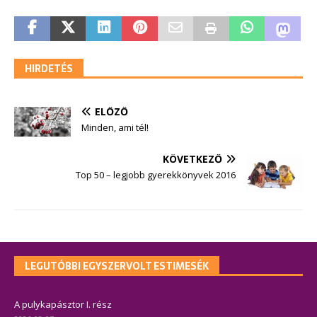
HIRDETÉS
ELŐZŐ
Minden, ami tél!
KÖVETKEZŐ
Top 50 – legjobb gyerekkönyvek 2016
LEGUTÓBBI EGYSZERVOLT ESTIMESÉK
A pulykapásztor I. rész