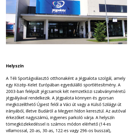
Helyszín
A Téli Sportágválasztó otthonaként a Jégpalota szolgál, amely
egy Közép-Kelet Európában egyedülálló sportlétesítmény. A
2003-ban felépült jégcsarnok két nemzetközi szabványméretű
jégpályával rendelkezik. A Jégpalota könnyen és gyorsan
megközelíthető Újpest felől a Váci út vagy a Külső Szilágyi út
irányából, illetve Budáról a Megyeri hídon keresztül. Az autóval
érkezőket nagyszámú, ingyenes parkoló várja. A helyszín
tömegközlekedéssel is számos módon elérhető (14-es
villamossal, 20-as, 30-as, 122-es vagy 296-os busszal),