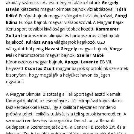
akadály számukra! Az eseményen találkozhatunk
Gergely
István
kétszeres magyar olimpiai bajnok vízilabdázóval,
Tóth
Ildikó
Európa-bajnok magyar válogatott vízilabdázóval,
Gangl
Edina
Európa-bajnok magyar vízilabdázóval. A Magyar Kajak
Kenu sport további kiválóságai többek között:
Kammerer
Zoltán
háromszoros olimpiai és háromszoros világbajnok
kajakozó,
Kárász Anna
világbajnok kajakozó, U23
válogatottból pedig
Havasi Gergely
magyar bajnok,
Varga
Márk
háromszoros magyar bajnok,
Szeiler Máté
háromszoros magyar bajnok,
Apagyi Levente
EB VII.
helyezett
Csontos Zsolt
magyar bajnok sportolóink szeretnék
bizonyítani, hogy megállják a helyüket havon és jégen
egyaránt.
A Magyar Olimpiai Bizottság a Téli Sportágválasztó kiemelt
támogatójaként, az eseményre a téli olimpiával kapcsolatos
kvíz kérdésekkel készül, így a kiállítói helyszínen mindenki
próbára teheti lexikális tudását is a téli sportok ismeretében. A
szombati rendezvény támogatói a Decathlon, a Renault
Budapest, a Szerencsejáték Zrt., a Generali Biztosító Zrt. és a
Merkapt Zrt. is további érdekes játékos programokkal várják a