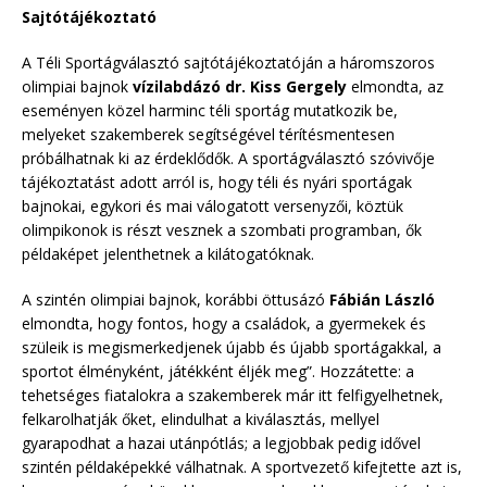
Sajtótájékoztató
A Téli Sportágválasztó sajtótájékoztatóján a háromszoros
olimpiai bajnok
vízilabdázó dr. Kiss Gergely
elmondta, az
eseményen közel harminc téli sportág mutatkozik be,
melyeket szakemberek segítségével térítésmentesen
próbálhatnak ki az érdeklődők. A sportágválasztó szóvivője
tájékoztatást adott arról is, hogy téli és nyári sportágak
bajnokai, egykori és mai válogatott versenyzői, köztük
olimpikonok is részt vesznek a szombati programban, ők
példaképet jelenthetnek a kilátogatóknak.
A szintén olimpiai bajnok, korábbi öttusázó
Fábián László
elmondta, hogy fontos, hogy a családok, a gyermekek és
szüleik is megismerkedjenek újabb és újabb sportágakkal, a
sportot élményként, játékként éljék meg”. Hozzátette: a
tehetséges fiatalokra a szakemberek már itt felfigyelhetnek,
felkarolhatják őket, elindulhat a kiválasztás, mellyel
gyarapodhat a hazai utánpótlás; a legjobbak pedig idővel
szintén példaképekké válhatnak. A sportvezető kifejtette azt is,