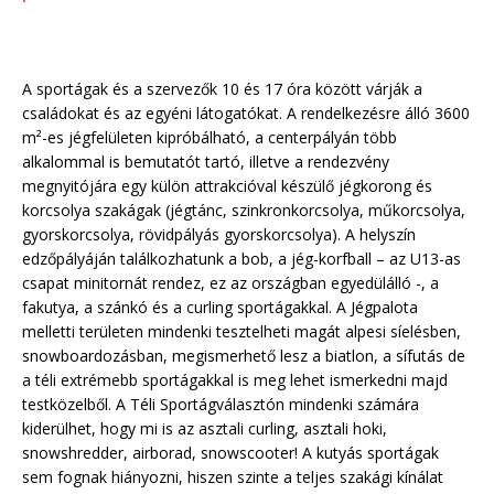
A sportágak és a szervezők 10 és 17 óra között várják a
családokat és az egyéni látogatókat. A rendelkezésre álló 3600
m²-es jégfelületen kipróbálható, a centerpályán több
alkalommal is bemutatót tartó, illetve a rendezvény
megnyitójára egy külön attrakcióval készülő jégkorong és
korcsolya szakágak (jégtánc, szinkronkorcsolya, műkorcsolya,
gyorskorcsolya, rövidpályás gyorskorcsolya). A helyszín
edzőpályáján találkozhatunk a bob, a jég-korfball – az U13-as
csapat minitornát rendez, ez az országban egyedülálló -, a
fakutya, a szánkó és a curling sportágakkal. A Jégpalota
melletti területen mindenki tesztelheti magát alpesi síelésben,
snowboardozásban, megismerhető lesz a biatlon, a sífutás de
a téli extrémebb sportágakkal is meg lehet ismerkedni majd
testközelből. A Téli Sportágválasztón mindenki számára
kiderülhet, hogy mi is az asztali curling, asztali hoki,
snowshredder, airborad, snowscooter! A kutyás sportágak
sem fognak hiányozni, hiszen szinte a teljes szakági kínálat