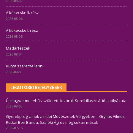
2026-08-07
A kőkecske II. rész
2026-08-06
A kőkecske I. rész
2026-08-05
Madárfészek
2026-08-04
Kutya szeretne lenni
2026-08-03
LEGUTÓBBI BEJEGYZÉSEK
Új magyar mesehős született: lezárult Sorell illusztrációs pályázata
2026-08-03
Gyerekprogramok az idei Művészetek Völgyében – Gryllus Vilmos,
Rutkai Bori Banda, Szalóki Ági és még sokan mások
2026-07-15