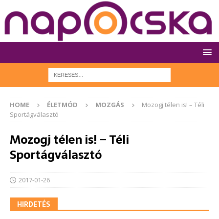
HOME
ÉLETMÓD
MOZGÁS
Mozogj télen is! – Téli
Sportágválasztó
Mozogj télen is! – Téli
Sportágválasztó
2017-01-26
HIRDETÉS