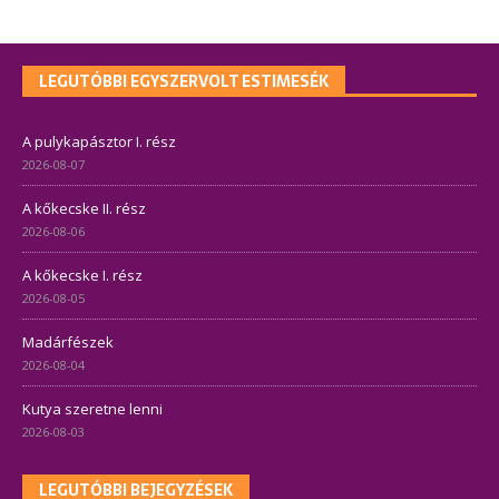
LEGUTÓBBI EGYSZERVOLT ESTIMESÉK
A pulykapásztor I. rész
2026-08-07
A kőkecske II. rész
2026-08-06
A kőkecske I. rész
2026-08-05
Madárfészek
2026-08-04
Kutya szeretne lenni
2026-08-03
LEGUTÓBBI BEJEGYZÉSEK