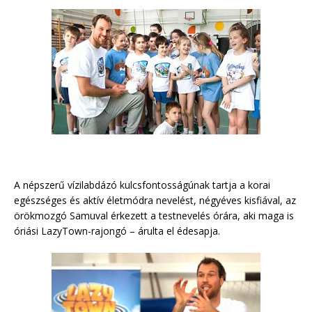
A népszerű vízilabdázó kulcsfontosságúnak tartja a korai
egészséges és aktív életmódra nevelést, négyéves kisfiával, az
örökmozgó Samuval érkezett a testnevelés órára, aki maga is
óriási LazyTown-rajongó – árulta el édesapja.