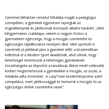
Szemmel láthatóan remekül feltalálja magát a pedagógus
szerepében, a gyerekek egyenesen rajongtak az
engedékenynek és játékosnak bizonyuló alkalmi tanárért: „Mint
kétgyermekes családapa, nekem is nagyon fontos a
gyermekeim egészsége, hogy a mozgás szeretetére és
egészséges táplálkozásra neveljem őket. Mint sportoló is
szeretnék jó példával járni a gyerekek előtt; a közelmúltban
indítottuk el a Modern Sport Akadémiát, ahol célunk, hogy
lehetőséget teremtsünk a tehetséges gyerekeknek
összehangolni az élsportot a tanulással, illetve minél szélesebb
körben megismertessük a gyerekekkel a mozgás, az úszás, a
vízilabda adta örömöket. A LazyTown kezdeményezése azért
szimpatikus, mert játékossággal és humorral a mozgás és az
egészséges ételek szeretetére nevel.”