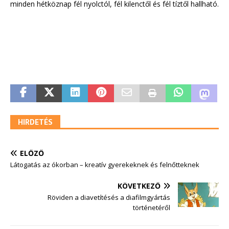
minden hétköznap fél nyolctól, fél kilenctől és fél tíztől hallható.
HIRDETÉS
ELŐZŐ
Látogatás az ókorban – kreatív gyerekeknek és felnőtteknek
KÖVETKEZŐ
Röviden a diavetítésés a diafilmgyártás
történetéről