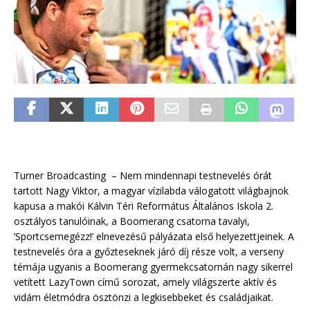
Turner Broadcasting – Nem mindennapi testnevelés órát
tartott Nagy Viktor, a magyar vízilabda válogatott világbajnok
kapusa a makói Kálvin Téri Református Általános Iskola 2.
osztályos tanulóinak, a Boomerang csatorna tavalyi,
’Sportcsemegézz!’ elnevezésű pályázata első helyezettjeinek. A
testnevelés óra a győzteseknek járó díj része volt, a verseny
témája ugyanis a Boomerang gyermekcsatornán nagy sikerrel
vetített LazyTown című sorozat, amely világszerte aktív és
vidám életmódra ösztönzi a legkisebbeket és családjaikat.