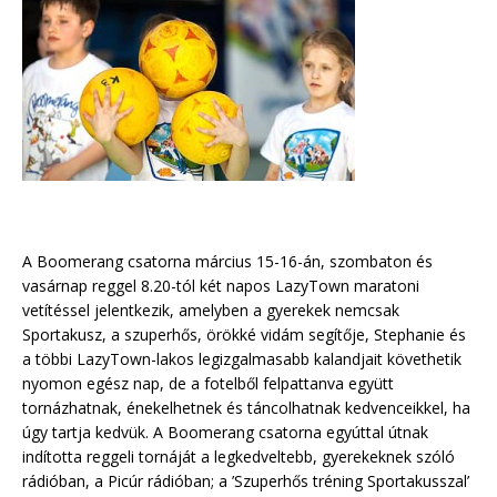
A Boomerang csatorna március 15-16-án, szombaton és
vasárnap reggel 8.20-tól két napos LazyTown maratoni
vetítéssel jelentkezik, amelyben a gyerekek nemcsak
Sportakusz, a szuperhős, örökké vidám segítője, Stephanie és
a többi LazyTown-lakos legizgalmasabb kalandjait követhetik
nyomon egész nap, de a fotelből felpattanva együtt
tornázhatnak, énekelhetnek és táncolhatnak kedvenceikkel, ha
úgy tartja kedvük. A Boomerang csatorna egyúttal útnak
indította reggeli tornáját a legkedveltebb, gyerekeknek szóló
rádióban, a Picúr rádióban; a ’Szuperhős tréning Sportakusszal’