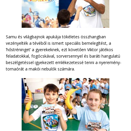
Samu és világbajnok apukája tökéletes összhangban
vezényelték a tévéből is ismert speciális bemelegítést, a
’hőstréninget’ a gyerekeknek, ezt követően Viktor játékos
feladatokkal, fogócskával, sorversennyel és baráti hangulatú
beszélgetéssel igyekezett emlékezetessé tenni a nyeremény-
tornaórát a makói nebulók számára.